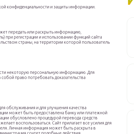
икой конфиденциальности и защиты информации.
ожет передать или раскрыть информацию,
) при регистрации и использовании функций сайта
ельством страны, на территории которой пользователь
ести некоторую персональную информацию. Для
а собой право потребовать доказательства
ля обслуживания и для улучшения качества
ации может быть предоставлена банку или платежной
мации обусловлено процедурой перевода средств
желает воспользоваться. Сайт прилагает все усилия для
еля. Личная информация может быть раскрыта в
администрация сочтет подобные действия