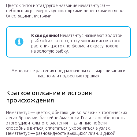
Цветок гипоцирта (другое название нематантуса) —
небольших размеров кустик с яркими лепестками и слегка
блестящими листьями.
К сведению!
Нематантус называют золотой
рыбкой из-за того, что у многих видов этого
растения цветок по форме и окрасу похож
на золотую рыбку.
Ампельные растения предназначены для выращивания в
кашпо или подвесных горшках
Краткое описание и история
происхождения
Нематантус — цветок, обитающий во влажных тропических
лесах Бразилии, бассейне Амазонки. Главная особенность
этого удивительного растения — длинные побеги,
способные виться, сплетаться, укореняться в узлах.
Нематантус — разновидность вьющихся лиан. В дикой