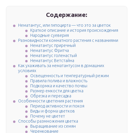
Содержание:
Нематантус, или гипоцирта — что это за цветок
Краткое описание и история происхождения
Народные суеверия
Разновидности комнатного растения с названиями
Нематантус приречный
Нематантус Фритча
Нематантус голенастый
Нематантус Ветстайна
Как ухаживать за нематантусом в домашних
условиях
Освещенность и температурный режим
Правила полива и влажность
Подкормка и качество почвы
Размер емкости для цветка
Обрезка и пересадка
Особенности цветения растения
Период активности и покоя
Виды и форма цветков
Почему не цветет
Способы размножения цветка
Выращивание из семян
Черенкование