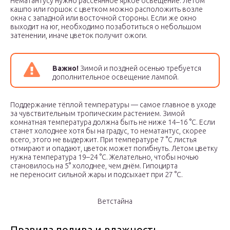
Нематантусу нужно рассеянное яркое освещение. Летом
кашпо или горшок с цветком можно расположить возле
окна с западной или восточной стороны. Если же окно
выходит на юг, необходимо позаботиться о небольшом
затенении, иначе цветок получит ожоги.
Важно!
Зимой и поздней осенью требуется
дополнительное освещение лампой.
Поддержание тёплой температуры — самое главное в уходе
за чувствительным тропическим растением. Зимой
комнатная температура должна быть не ниже 14–16 °C. Если
станет холоднее хотя бы на градус, то нематантус, скорее
всего, этого не выдержит. При температуре 7 °C листья
отмирают и опадают, цветок может погибнуть. Летом цветку
нужна температура 19–24 °C. Желательно, чтобы ночью
становилось на 5° холоднее, чем днём. Гипоцирта
не переносит сильной жары и подсыхает при 27 °C.
Ветстайна
Правила полива и влажность