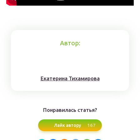
Автор:
Eкaтерина Тихaмировa
Понравилась статья?
167
Лайк автору