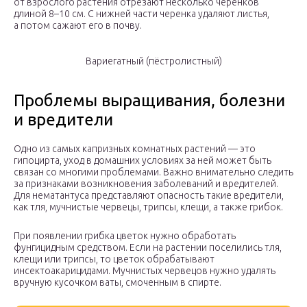
от взрослого растения отрезают несколько черенков
длиной 8–10 см. С нижней части черенка удаляют листья,
а потом сажают его в почву.
Вариегатный (пёстролистный)
Проблемы выращивания, болезни
и вредители
Одно из самых капризных комнатных растений — это
гипоцирта, уход в домашних условиях за ней может быть
связан со многими проблемами. Важно внимательно следить
за признаками возникновения заболеваний и вредителей.
Для нематантуса представляют опасность такие вредители,
как тля, мучнистые червецы, трипсы, клещи, а также грибок.
При появлении грибка цветок нужно обработать
фунгицидным средством. Если на растении поселились тля,
клещи или трипсы, то цветок обрабатывают
инсектоакарицидами. Мучнистых червецов нужно удалять
вручную кусочком ваты, смоченным в спирте.