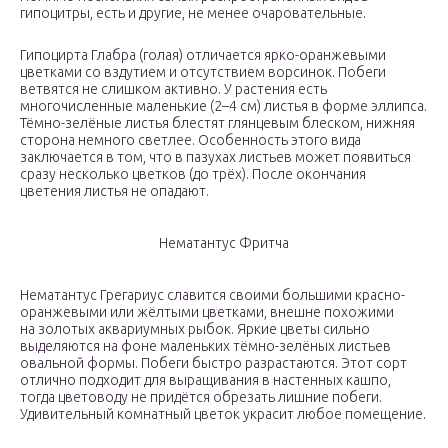
гипоцитры, есть и другие, не менее очаровательные.
Гипоцирта Глабра (голая) отличается ярко-оранжевыми
цветками со вздутием и отсутствием ворсинок. Побеги
ветвятся не слишком активно. У растения есть
многочисленные маленькие (2–4 см) листья в форме эллипса.
Тёмно-зелёные листья блестят глянцевым блеском, нижняя
сторона немного светлее. Особенность этого вида
заключается в том, что в пазухах листьев может появиться
сразу несколько цветков (до трёх). После окончания
цветения листья не опадают.
Нематантус Фритча
Нематантус Грегариус славится своими большими красно-
оранжевыми или жёлтыми цветками, внешне похожими
на золотых аквариумных рыбок. Яркие цветы сильно
выделяются на фоне маленьких тёмно-зелёных листьев
овальной формы. Побеги быстро разрастаются. Этот сорт
отлично подходит для выращивания в настенных кашпо,
тогда цветоводу не придётся обрезать лишние побеги.
Удивительный комнатный цветок украсит любое помещение.