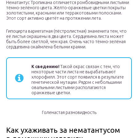
Нематантус Тропикана отличается ромбовидными листьями
тёмно-зелёного цвета. Жёлто-оранжевые цветки покрыты
золотистыми, красными или терракотовыми полосками.
Этот сорт активно цветёт на протяжении лета.
Гипоцирта вариегатная (пёстролистная) знаменита тем, что
её листья окрашены в два цвета. Сердцевина листа может
быть более светлой, чем края. Очень часто тёмно-зелёная
сердцевина окаймлена белыми краями.
К сведению!
Такой окрас связан с тем, что
некоторые части листа не вырабатывают
хлорофилл. Этот сорт появился в результате
генетической мутации. Рядом с небольшими
овальными листьями располагаются
оранжевые цветки.
Голенастая разновидность
Как ухаживать за нематантусом