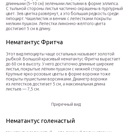
длинными (5–10 см) зелёными листьями в форме эллипса.
С тыльной стороны листья частично окрашены в пурпурный
цвет. Зев цветка развёрнут, а это большая редкость среди
гипоцирт. Чашелистик и венчик с лепестками покрыты
мелким пушком. Лепестки лимонно-жёлтого цвета
достигают 5 см в длину.
Нематантус Фритча
Этот вид гипоцирты чаще остальных называют золотой
рыбкой. Большой красивый нематантус Фритча вырастает
до 60 см в высоту. У него достаточно длинные широкие
листья, покрытые лёгким пушком с нижней стороны.
Крупные ярко-розовые цветы в форме воронки тоже
покрыты пушистыми ворсинками. Диаметр воронки
из лепестков достигает 5 см, а максимальная длина
листьев — 7,5 см.
Приречный вид
Нематантус голенастый