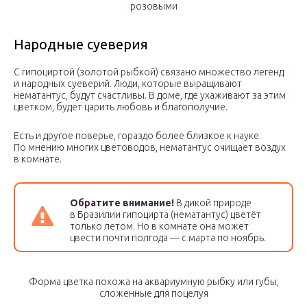
розовыми
Народные суеверия
С гипоциртой (золотой рыбкой) связано множество легенд
и народных суеверий. Люди, которые выращивают
нематантус, будут счастливы. В доме, где ухаживают за этим
цветком, будет царить любовь и благополучие.
Есть и другое поверье, гораздо более близкое к науке.
По мнению многих цветоводов, нематантус очищает воздух
в комнате.
Обратите внимание!
В дикой природе
в Бразилии гипоцирта (нематантус) цветёт
только летом. Но в комнате она может
цвести почти полгода — с марта по ноябрь.
Форма цветка похожа на аквариумную рыбку или губы,
сложенные для поцелуя