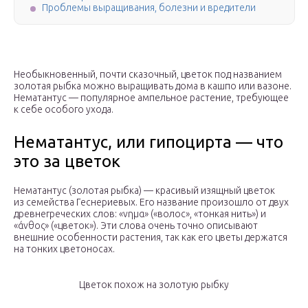
Проблемы выращивания, болезни и вредители
Необыкновенный, почти сказочный, цветок под названием
золотая рыбка можно выращивать дома в кашпо или вазоне.
Нематантус — популярное ампельное растение, требующее
к себе особого ухода.
Нематантус, или гипоцирта — что
это за цветок
Нематантус (золотая рыбка) — красивый изящный цветок
из семейства Геснериевых. Его название произошло от двух
древнегреческих слов: «νημα» («волос», «тонкая нить») и
«άνθος» («цветок»). Эти слова очень точно описывают
внешние особенности растения, так как его цветы держатся
на тонких цветоносах.
Цветок похож на золотую рыбку