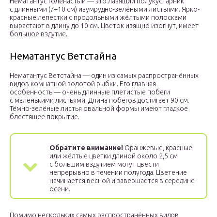
Нематантус голенастый — это лазящий полукустарник
с длинными (7–10 см) изумрудно-зелёными листьями. Ярко-
красные лепестки с продольными жёлтыми полосками
вырастают в длину до 10 см. Цветок изящно изогнут, имеет
большое вздутие.
Нематантус Ветстайна
Нематантус Ветстайна — один из самых распространённых
видов комнатной золотой рыбки. Его главная
особенность — очень длинные плетистые побеги
с маленькими листьями. Длина побегов достигает 90 см.
Тёмно-зелёные листья овальной формы имеют гладкое
блестящее покрытие.
Обратите внимание!
Оранжевые, красные
или жёлтые цветки длиной около 2,5 см
с большим вздутием могут цвести
непрерывно в течении полугода. Цветение
начинается весной и завершается в середине
осени.
Помимо нескольких самых распространённых видов