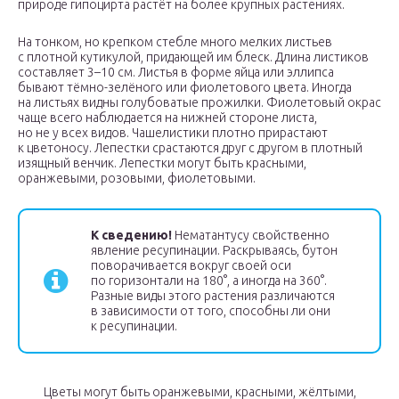
природе гипоцирта растёт на более крупных растениях.
На тонком, но крепком стебле много мелких листьев
с плотной кутикулой, придающей им блеск. Длина листиков
составляет 3–10 см. Листья в форме яйца или эллипса
бывают тёмно-зелёного или фиолетового цвета. Иногда
на листьях видны голубоватые прожилки. Фиолетовый окрас
чаще всего наблюдается на нижней стороне листа,
но не у всех видов. Чашелистики плотно прирастают
к цветоносу. Лепестки срастаются друг с другом в плотный
изящный венчик. Лепестки могут быть красными,
оранжевыми, розовыми, фиолетовыми.
К сведению!
Нематантусу свойственно
явление ресупинации. Раскрываясь, бутон
поворачивается вокруг своей оси
по горизонтали на 180°, а иногда на 360°.
Разные виды этого растения различаются
в зависимости от того, способны ли они
к ресупинации.
Цветы могут быть оранжевыми, красными, жёлтыми,