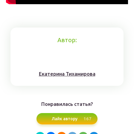
Автор:
Eкaтерина Тихaмировa
Понравилась статья?
167
Лайк автору