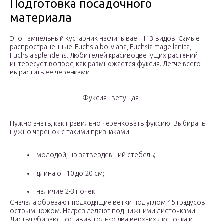
Подготовка посадочного
материала
Этот ампельный кустарник насчитывает 113 видов. Самые
распространенные: Fuchsia boliviana, Fuchsia magellanica,
Fuchsia splendens. Любителей красивоцветущих растений
интересует вопрос, как размножается фуксия. Легче всего
вырастить ее черенками.
Фуксия цветущая
Нужно знать, как правильно черенковать фуксию. Выбирать
нужно черенок с такими признаками:
молодой, но затвердевший стебель;
длина от 10 до 20 см;
наличие 2-3 почек.
Сначала обрезают подходящие ветки под углом 45 градусов
острым ножом. Надрез делают под нижними листочками.
Листья убирают, оставив только два верхних листочка и