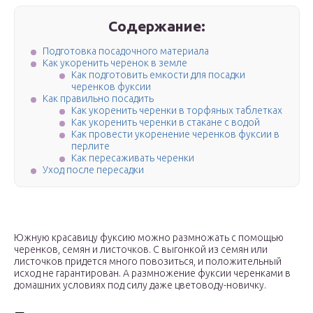
Содержание:
Подготовка посадочного материала
Как укоренить черенок в земле
Как подготовить емкости для посадки
черенков фуксии
Как правильно посадить
Как укоренить черенки в торфяных таблетках
Как укоренить черенки в стакане с водой
Как провести укоренение черенков фуксии в
перлите
Как пересаживать черенки
Уход после пересадки
Южную красавицу фуксию можно размножать с помощью
черенков, семян и листочков. С выгонкой из семян или
листочков придется много повозиться, и положительный
исход не гарантирован. А размножение фуксии черенками в
домашних условиях
под силу даже цветоводу-новичку.