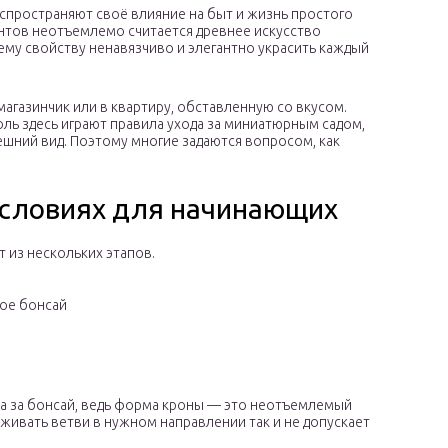
распространяют своё влияние на быт и жизнь простого
ентов неотъемлемо считается древнее искусство
ему свойству ненавязчиво и элегантно украсить каждый
магазинчик или в квартиру, обставленную со вкусом.
ль здесь играют правила ухода за миниатюрным садом,
ешний вид. Поэтому многие задаются вопросом, как
условиях для начинающих
 из нескольких этапов.
кое бонсай
да за бонсай, ведь форма кроны — это неотъемлемый
живать ветви в нужном направлении так и не допускает