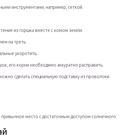
ными инструментами, например, сеткой.
стение из горшка вместе с комом земли.
чем на треть.
альные укоротить.
шок, его корни необходимо аккуратно расправить.
можно сделать специальную подставку из проволоки
в привычное место с достаточным доступом солнечного
ай