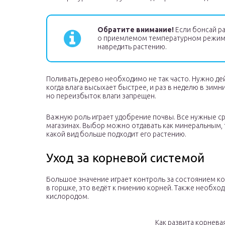
Обратите внимание!
Если бонсай ра
о приемлемом температурном режиме 
навредить растению.
Поливать дерево необходимо не так часто. Нужно де
когда влага высыхает быстрее, и раз в неделю в зим
но переизбыток влаги запрещен.
Важную роль играет удобрение почвы. Все нужные с
магазинах. Выбор можно отдавать как минеральным, 
какой вид больше подходит его растению.
Уход за корневой системой
Большое значение играет контроль за состоянием к
в горшке, это ведёт к гниению корней. Также необх
кислородом.
Как развита корнева