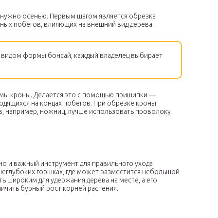
у нужно осенью. Первым шагом является обрезка
ных побегов, влияющих на внешний вид дерева.
видом формы бонсай, каждый владелец выбирает
мы кроны. Делается это с помощью прищипки —
одящихся на концах побегов. При обрезке кроны
, например, ножниц, лучше использовать проволоку
 но и важный инструмент для правильного ухода
неглубоких горшках, где может разместится небольшой
ь широким для удержания дерева на месте, а его
ичить бурный рост корней растения.