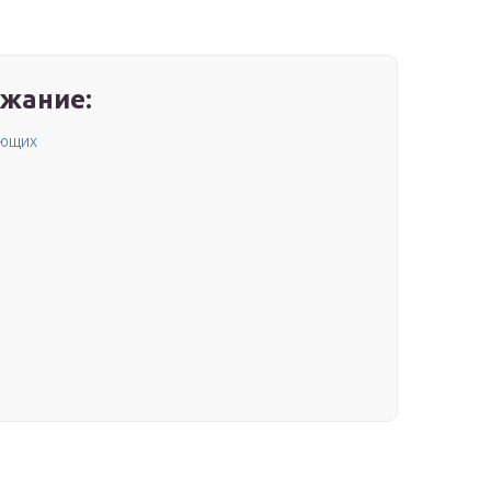
жание:
ающих