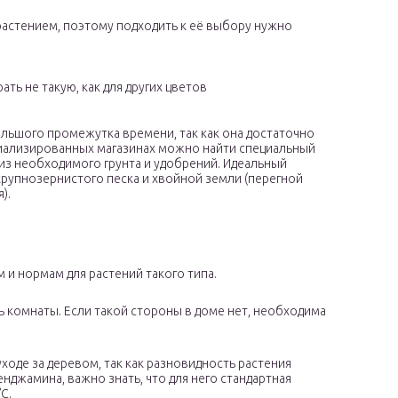
растением, поэтому подходить к её выбору нужно
ть не такую, как для других цветов
льшого промежутка времени, так как она достаточно
циализированных магазинах можно найти специальный
 из необходимого грунта и удобрений. Идеальный
крупнозернистого песка и хвойной земли (перегной
).
 и нормам для растений такого типа.
 комнаты. Если такой стороны в доме нет, необходима
оде за деревом, так как разновидность растения
нджамина, важно знать, что для него стандартная
С.