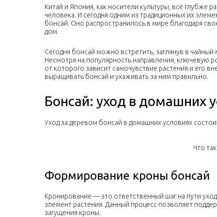
Китай и Япония, как носители культуры, всё глубже 
человека. И сегодня одним из традиционных их элем
бонсай. Оно распространилось в мире благодаря сво
дом.
Сегодня бонсай можно встретить, заглянув в чайный 
Несмотря на популярность направления, ключевую ро
от которого зависит самочувствие растения и его вн
выращивать бонсай и ухаживать за ним правильно.
Бонсай: уход в домашних 
Уход за деревом бонсай в домашних условиях состоит
Что та
Формирование кроны бонсай
Кронирование — это ответственный шаг на пути ухо
элемент растения. Данный процесс позволяет поддер
загущения кроны.