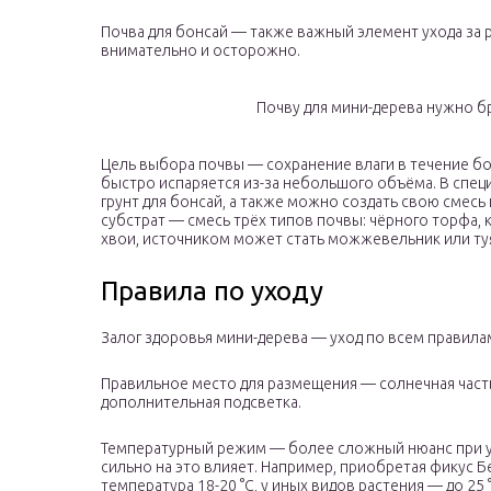
Почва для бонсай — также важный элемент ухода за 
внимательно и осторожно.
Почву для мини-дерева нужно бра
Цель выбора почвы — сохранение влаги в течение бо
быстро испаряется из-за небольшого объёма. В спе
грунт для бонсай, а также можно создать свою смесь
субстрат — смесь трёх типов почвы: чёрного торфа, 
хвои, источником может стать можжевельник или туя
Правила по уходу
Залог здоровья мини-дерева — уход по всем правилам
Правильное место для размещения — солнечная часть
дополнительная подсветка.
Температурный режим — более сложный нюанс при ух
сильно на это влияет. Например, приобретая фикус Бе
температура 18-20 °С, у иных видов растения — до 25 °