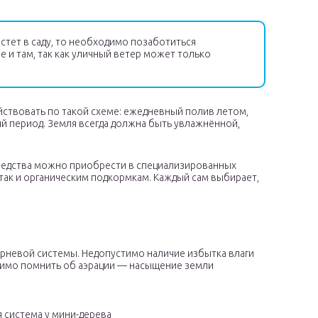
стет в саду, то необходимо позаботиться
и там, так как уличный ветер может только
йствовать по такой схеме: ежедневный полив летом,
ний период. Земля всегда должна быть увлажнённой,
редства можно приобрести в специализированных
так и органическим подкормкам. Каждый сам выбирает,
орневой системы. Недопустимо наличие избытка влаги
одимо помнить об аэрации — насыщение земли
я система у мини-дерева