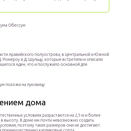
иума Обессум
асти Аравийского полуострова, в Центральной и Южной
. Ромероу и Д. Шульцу, которые встретили и описали
вшегося Аден, что и послужило основной для
пум похожи на луковицу
тением дома
тественных условиях разрастаются на 2,5 м и более
м в высоту. В доме им почти невозможно создать
словия, поэтому таких размеров они не достигают.
 преимущественно карликовые сорта.