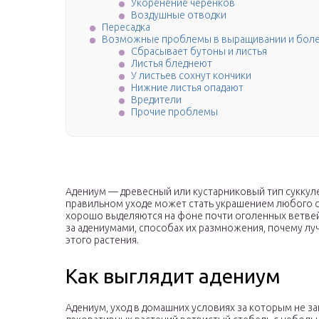
Укоренение черенков
Воздушные отводки
Пересадка
Возможные проблемы в выращивании и бол
Сбрасывает бутоны и листья
Листья бледнеют
У листьев сохнут кончики
Нижние листья опадают
Вредители
Прочие проблемы
Адениум — древесный или кустарниковый тип суккуле
правильном уходе может стать украшением любого с
хорошо выделяются на фоне почти оголенных ветвей
за адениумами, способах их размножения, почему лу
этого растения.
Как выглядит адениум
Адениум, уход в домашних условиях за которым не за