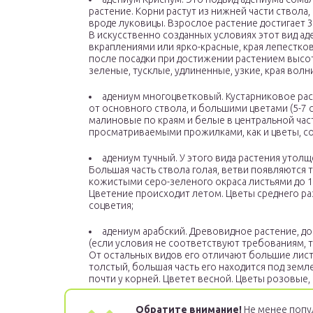
растение. Корни растут из нижней части ствола
вроде луковицы. Взрослое растение достигает 30
В искусственно созданных условиях этот вид а
вкраплениями или ярко-красные, края лепестков
после посадки при достижении растением высот
зеленые, тусклые, удлиненные, узкие, края волн
адениум многоцветковый. Кустарниковое ра
от основного ствола, и большими цветами (5-7 с
малиновые по краям и белые в центральной част
просматриваемыми прожилками, как и цветы, с
адениум тучный. У этого вида растения утол
Большая часть ствола голая, ветви появляются 
кожистыми серо-зеленого окраса листьями до 10
Цветение происходит летом. Цветы среднего раз
соцветия;
адениум арабский. Древовидное растение, д
(если условия не соответствуют требованиям, т
От остальных видов его отличают большие листья
толстый, большая часть его находится под земл
почти у корней. Цветет весной. Цветы розовые,
Обратите внимание!
Не менее попу