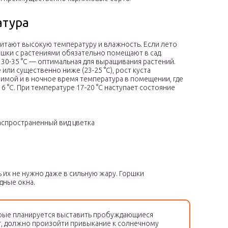
атура
итают высокую температуру и влажность. Если лето
ршки с растениями обязательно помещают в сад.
 30-35 °С — оптимальная для выращивания растений.
 или существенно ниже (23-25 °С), рост куста
Зимой и в ночное время температура в помещении, где
6 °С. При температуре 17-20 °С наступает состояние
спространенный вид цветка
 их не нужно даже в сильную жару. Горшки
дные окна.
орые планируется выставить пробуждающиеся
т, должно произойти привыкание к солнечному