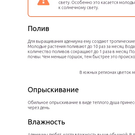
свету. Особенно это касается молоды
к солнечному свету.
Полив
Для выращивания адениума ему создают тропические 
Молодые растения поливают до 10 раз за месяц. Вод
количество поливов сокращают до 1 раза в месяц. П
почвы. Чем меньше горшок, тем быстрее это происхо
В южных регионах цветок 
Опрыскивание
Обильное опрыскивание в виде теплого душа принес
через день.
Влажность
Адениумы любят, когда влажность выше обычной. В 