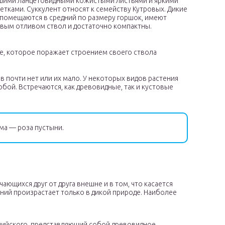
ьшими ланцетовидными кожистыми листьями и яркими
тками. Суккулент относят к семейству Кутровых. Дикие
 помещаются в средний по размеру горшок, имеют
вым отливом ствол и достаточно компактны.
, которое поражает строением своего ствола
в почти нет или их мало. У некоторых видов растения
бой. Встречаются, как древовидные, так и кустовые
ма — роза пустыни.
ающихся друг от друга внешне и в том, что касается
ений произрастает только в дикой природе. Наиболее
алийского, представляющий собой древовидное