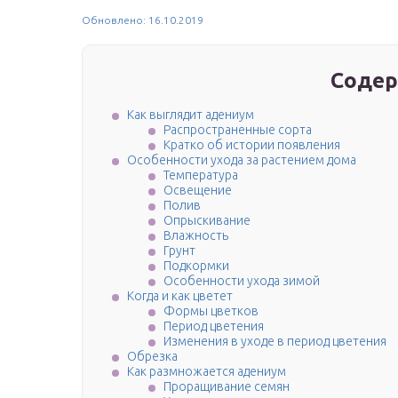
Обновлено: 16.10.2019
Содер
Как выглядит адениум
Распространенные сорта
Кратко об истории появления
Особенности ухода за растением дома
Температура
Освещение
Полив
Опрыскивание
Влажность
Грунт
Подкормки
Особенности ухода зимой
Когда и как цветет
Формы цветков
Период цветения
Изменения в уходе в период цветения
Обрезка
Как размножается адениум
Проращивание семян