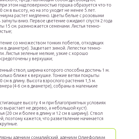
, при этом над поверхностью горшка образуется что-то
 см в высоту, но на это уходит не менее 5 лет.
дениума растет медленно. Цветы белые с розовыми
 загнуты вниз. Первое цветение ожидают спустя 2 года
ы 15 см. размножается семенами. Листья темно-
истые;
стение со множеством тонких побегов, отходящих
м в диаметре). Зацветает зимой. Лепестки темно-
и. Листья зеленые мелкие, узкие с хорошо
осредоточены у верхушки;
щенный ствол, ширина которого способна достичь 1 м.
только ближе к верхушке. Тонкие ветви покрыты
 см в длину. Высота взрослого растения 1,5 м.
мера (4-6 см в диаметре), собраны в маленькие
остигающее высоту 4 м при благоприятных условиях
о вырастает не дерево, а небольшой куст).
 (20 см и более в длину и 12 см в ширину). Ствол
ей, поэтому кажется, что разветвление начинается
 крупные.
лярны адениум сомалийский, адениум Олиефолиум