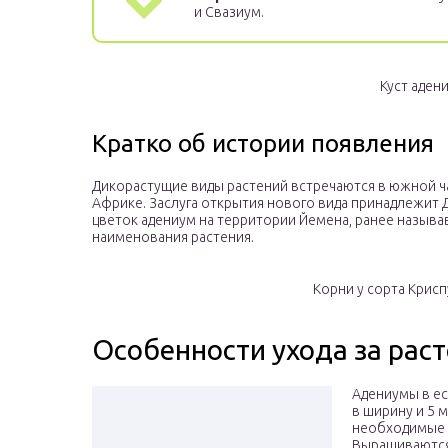
и Свазиум.
Куст аден
Кратко об истории появления
Дикорастущие виды растений встречаются в южной ч
Африке. Заслуга открытия нового вида принадлежит Д
цветок адениум на территории Йемена, ранее называ
наименования растения.
Корни у сорта Крис
Особенности ухода за рас
Адениумы в ес
в ширину и 5 
необходимые у
Выращиваются