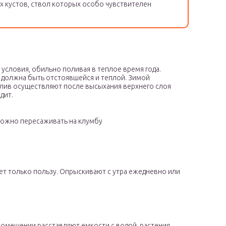
х кустов, ствол которых особо чувствителен
условия, обильно поливая в теплое время года.
а должна быть отстоявшейся и теплой. Зимой
олив осуществляют после высыхания верхнего слоя
дит.
можно пересаживать на клумбу
ет только пользу. Опрыскивают с утра ежедневно или
помещении расставляют емкости с водой, растения