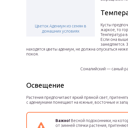
Темпер
Кусты предпоч
Цветок Адениум из семян в
жаркое, то го
домашних условиях
Температура в
Если она выше
замедляется. 
находятся цветы адениум, не должна опускаться ниже 
покоя.
Сомалийский — самый ра
Освещение
Растения предпочитают яркий прямой свет, притенять
с адениумами помещают на южные, восточные и запа
Важно!
Весной подоконники, на кот
от зимней спячки растения, притеняю