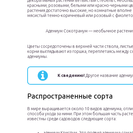
декоративных растений ветвистый стебель с небол
красными, розовыми, белыми или красно-черными цве
растения достаточно высокие, но комнатные вполне
мясистый темно-коричневый или розовый с фиолето
Адениум Сокотранум — необычное растение
Цветы сосредоточены в верхней части ствола, листье
корни выглядывают из горшка, переплетаясь между со
адениумы.
К сведению!
Другое название адениу
Распространенные сорта
В мире выращивается около 10 видов адениума, отлич
способа ухода за ними. При этом большая часть раст
известны среди садоводов следующие сорта:
адениум Криспум. Это подвид адениума сом