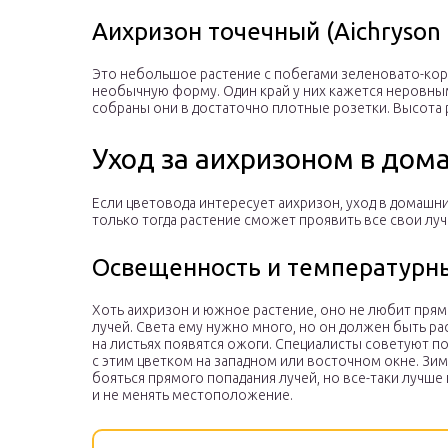
Аихризон точечный (Aichryson
Это небольшое растение с побегами зеленовато-кор
необычную форму. Один край у них кажется неровным
собраны они в достаточно плотные розетки. Высота р
Уход за аихризоном в дом
Если цветовода интересует аихризон, уход в домашн
только тогда растение сможет проявить все свои луч
Освещенность и температурн
Хоть аихризон и южное растение, оно не любит пря
лучей. Света ему нужно много, но он должен быть ра
на листьях появятся ожоги. Специалисты советуют п
с этим цветком на западном или восточном окне. Зи
бояться прямого попадания лучей, но все-таки лучше
и не менять местоположение.