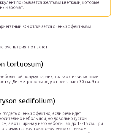
уккулент покрывается желтыми цветками, которые
тный аромат.
вариегатный. Он отличается очень эффектными
е очень приятно пахнет
n tortuosum)
 небольшой полукустарник, только с извилистыми
озетку. Диаметр кроны редко превышает 30 см. Это
yson sedifolium)
ыглядеть очень эффектно, если речь идет
тносительно небольшой, но довольно густой
см, а вот ширина у него небольшая, до 13-15 см. При
они отличаются желтовато-зеленым оттенком