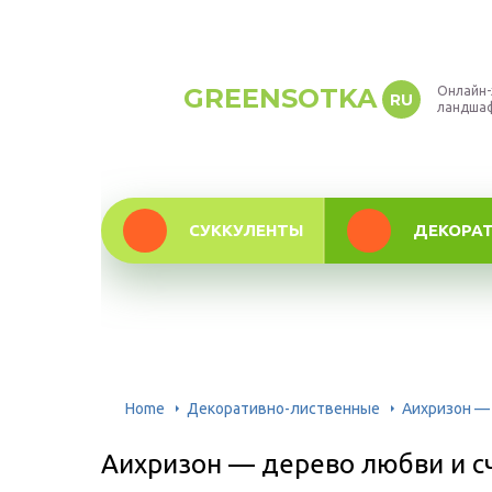
GREENSOTKA
Онлайн-
RU
ландша
СУККУЛЕНТЫ
ДЕКОРА
Home
Декоративно-лиственные
Аихризон — 
Аихризон — дерево любви и с