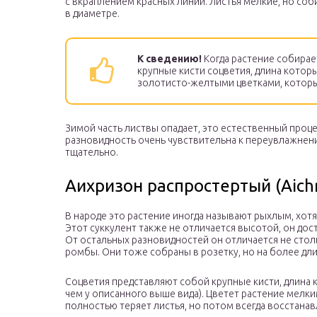
с вкраплением красных линий. Листья мелкие, но соб
в диаметре.
К сведению!
Когда растение собирае
крупные кисти соцветия, длина котор
золотисто-желтыми цветками, которы
Зимой часть листвы опадает, это естественный проце
разновидность очень чувствительна к переувлажнен
тщательно.
Аихризон распростертый (Aich
В народе это растение иногда называют рыхлым, хотя
Этот суккулент также не отличается высотой, он дост
От остальных разновидностей он отличается не сто
ромбы. Они тоже собраны в розетку, но на более дл
Соцветия представляют собой крупные кисти, длина к
чем у описанного выше вида). Цветет растение мелк
полностью теряет листья, но потом всегда восстанав