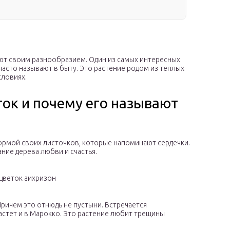
ют своим разнообразием. Один из самых интересных
 часто называют в быту. Это растение родом из теплых
словиях.
ток и почему его называют
ормой своих листочков, которые напоминают сердечки.
ние дерева любви и счастья.
 цветок аихризон
Причем это отнюдь не пустыни. Встречается
растет и в Марокко. Это растение любит трещины