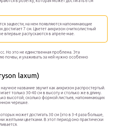
ираются в розетку, которая может достигать 6 см
тся зацвести, на нем появляются напоминающие
ых достигает 7 см. Цветет аихризон очитколистный
е впервые распускаются в апреле-мае.
сс. Но это не единственная проблема. Эта
ию почвы, и ухаживать за ней нужно особенно
ryson laxum)
 научное название звучит как аихризон распростертый.
игает только 30-40 см в высоту и столько же в длину.
лько высотой, сколько формой листьев, напоминающих
инном черешке.
оторых может достигать 30 см (это в 3-4 раза больше,
ими желтыми цветками. В этот период оно практически
ливается.