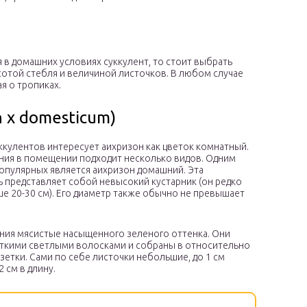
 в домашних условиях суккулент, то стоит выбрать
отой стебля и величиной листочков. В любом случае
я о тропиках.
 x domesticum)
кулентов интересует аихризон как цветок комнатный.
ния в помещении подходит несколько видов. Одним
опулярных является аихризон домашний. Эта
 представляет собой невысокий кустарник (он редко
е 20-30 см). Его диаметр также обычно не превышает
ения мясистые насыщенного зеленого оттенка. Они
ткими светлыми волосками и собраны в относительно
етки. Сами по себе листочки небольшие, до 1 см
2 см в длину.