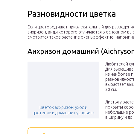
Разновидности цветка
Если цветовод ищет привлекательный для разведения
аихризон, виды которого отличаются в основном выс
смотрится такое растение очень эффектно, напомина
Аихризон домашний (Aichryson
Любителей сук
Для выращива
из наиболее п
разновидность
вырастает выш
30 см.
Листья у раст
покрыты коро
Цветок аихризон: уход и
небольшие роз
цветение в домашних условиях
в ширину и до 