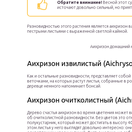
Обратите внимание!
Весной этот с
источают довольно сильный, но прия
Разновидностью этого растения является аихризон 
пестрыми листьями с выраженной светлой каймой.
Аихризон домашний н
Аихризон извилистый (Aichryso
Как и остальные разновидности, представляет собой
веточками, на которых растут листья, собранные в р
деревце немного напоминает бонсай.
Аихризон очитколистный (Aichr
Дерево счастья аихризон во время цветения может в
об очитколистной разновидности. Без цветов это о
полукустарник, который может достигать в высоту 40 
этом листья у него выглядят довольно интересно: 