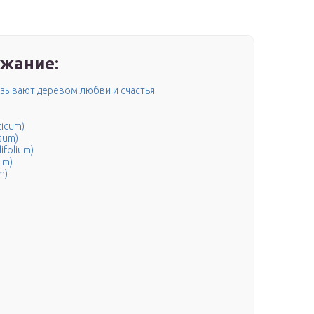
жание:
называют деревом любви и счастья
icum)
sum)
folium)
um)
m)
м