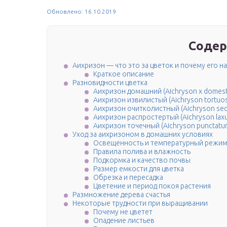
Обновлено: 16.10.2019
Содер
Аихризон — что это за цветок и почему его 
Краткое описание
Разновидности цветка
Аихризон домашний (Aichryson x domest
Аихризон извилистый (Aichryson tortuo
Аихризон очитколистный (Aichryson sedi
Аихризон распростертый (Aichryson lax
Аихризон точечный (Aichryson punctatu
Уход за аихризоном в домашних условиях
Освещенность и температурный режи
Правила полива и влажность
Подкормка и качество почвы
Размер емкости для цветка
Обрезка и пересадка
Цветение и период покоя растения
Размножение дерева счастья
Некоторые трудности при выращивании
Почему не цветет
Опадение листьев