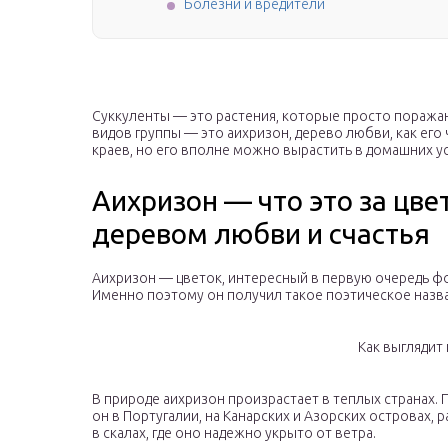
Болезни и вредители
Суккуленты — это растения, которые просто поража
видов группы — это аихризон, дерево любви, как его
краев, но его вполне можно вырастить в домашних у
Аихризон — что это за цве
деревом любви и счастья
Аихризон — цветок, интересный в первую очередь ф
Именно поэтому он получил такое поэтическое назва
Как выглядит
В природе аихризон произрастает в теплых странах. 
он в Португалии, на Канарских и Азорских островах, 
в скалах, где оно надежно укрыто от ветра.