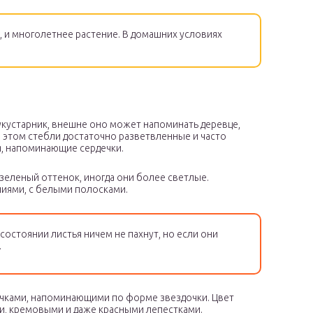
, и многолетнее растение. В домашних условиях
укустарник, внешне оно может напоминать деревце,
 этом стебли достаточно разветвленные и часто
ья, напоминающие сердечки.
зеленый оттенок, иногда они более светлые.
иями, с белыми полосками.
остоянии листья ничем не пахнут, но если они
.
чками, напоминающими по форме звездочки. Цвет
ми, кремовыми и даже красными лепестками.