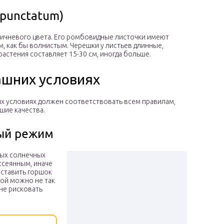
 punctatum)
ичневого цвета. Его ромбовидные листочки имеют
, как бы волнистым. Черешки у листьев длинные,
астения составляет 15-30 см, иногда больше.
ашних условиях
их условиях должен соответствовать всем правилам,
шие качества.
ый режим
мых солнечных
ссеянным, иначе
оставить горшок
мой можно не так
 не рисковать