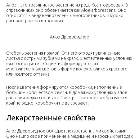
Алоэ – это травянистое растение из рода Ксанторреевых. В
справочниках оно обозначается как Aloe arborescens. Оно
относится к виду вечнозеленых многолетников. Широко
распространено в тропиках.
Алоэ Древовидное
Стебель растения прямой. От него отходят удлиненные
листья с острыми зубцами на краях. В естественных условиях
ежегодно цветет. Соцветия формируются из
многочисленных цветов в форме колокольчиков красного
или желтого оттенка.
После цветения формируются коробочки, наполненные
большим количеством семян. В домашних условиях у алое
растения редко достигают 1 метра. Цветоносы образуются
крайне редко, коробочки не вызревают.
Лекарственные свойства
Алоэ Древовидное обладает лекарственными свойствами.
Оно нашло свое применение в медицине и народных методах