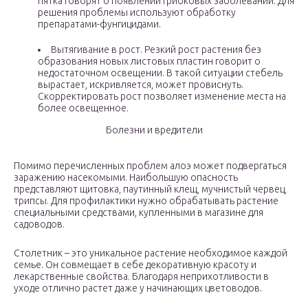
пятка говорят о появлении грибковых заболеваний. Для
решения проблемы используют обработку
препаратами-фунгицидами.
Вытягивание в рост. Резкий рост растения без
образования новых листовых пластин говорит о
недостаточном освещении. В такой ситуации стебель
вырастает, искривляется, может провиснуть.
Скорректировать рост позволяет изменение места на
более освещенное.
Болезни и вредители
Помимо перечисленных проблем алоэ может подвергаться
заражению насекомыми. Наибольшую опасность
представляют щитовка, паутинный клещ, мучнистый червец,
трипсы. Для профилактики нужно обрабатывать растение
специальными средствами, купленными в магазине для
садоводов.
Столетник – это уникальное растение необходимое каждой
семье. Он совмещает в себе декоративную красоту и
лекарственные свойства. Благодаря неприхотливости в
уходе отлично растет даже у начинающих цветоводов.