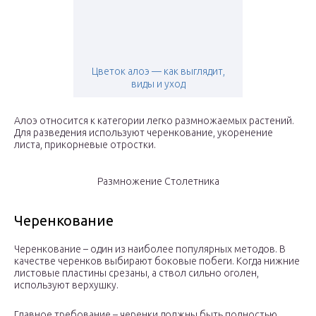
Цветок алоэ — как выглядит,
виды и уход
Алоэ относится к категории легко размножаемых растений.
Для разведения используют черенкование, укоренение
листа, прикорневые отростки.
Размножение Столетника
Черенкование
Черенкование – один из наиболее популярных методов. В
качестве черенков выбирают боковые побеги. Когда нижние
листовые пластины срезаны, а ствол сильно оголен,
используют верхушку.
Главное требование – черенки должны быть полностью