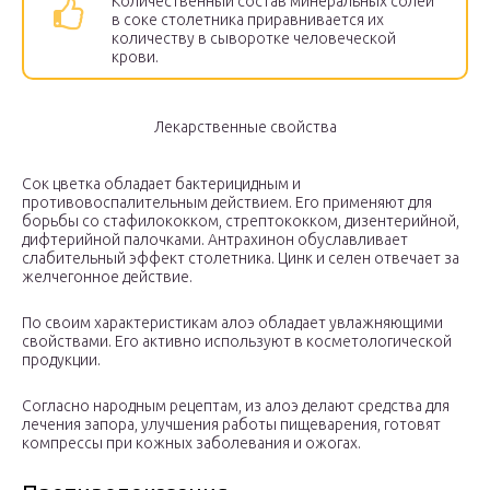
Количественный состав минеральных солей
в соке столетника приравнивается их
количеству в сыворотке человеческой
крови.
Лекарственные свойства
Сок цветка обладает бактерицидным и
противовоспалительным действием. Его применяют для
борьбы со стафилококком, стрептококком, дизентерийной,
дифтерийной палочками. Антрахинон обуславливает
слабительный эффект столетника. Цинк и селен отвечает за
желчегонное действие.
По своим характеристикам алоэ обладает увлажняющими
свойствами. Его активно используют в косметологической
продукции.
Согласно народным рецептам, из алоэ делают средства для
лечения запора, улучшения работы пищеварения, готовят
компрессы при кожных заболевания и ожогах.