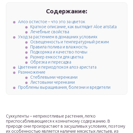
Содержание:
Алоэ остистое – что это за цветок
Краткое описание, как выглядит Aloe aristata
Лечебные свойства
Уход за растением в домашних условиях
Освещенность и температурный режим
Правила полива и влажность
Подкормка и качество почвы
Размер емкости для цветка
Обрезка и пересадка
Цветение и период покоя алоэ аристата
Размножение
Стеблевыми черенками
Листовыми черенками
Проблемы выращивания, болезни и вредители
Суккуленты – неприхотливые растения, легко
приспосабливающиеся к комнатному содержанию. В
природе они произрастают в засушливых условиях, поэтому
их особенностью является наличие мясистых листьев, из