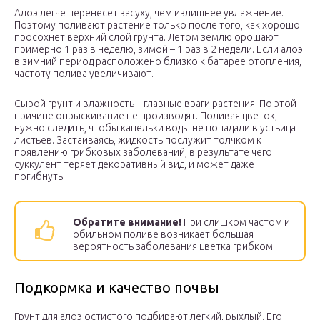
Алоэ легче перенесет засуху, чем излишнее увлажнение.
Поэтому поливают растение только после того, как хорошо
просохнет верхний слой грунта. Летом землю орошают
примерно 1 раз в неделю, зимой – 1 раз в 2 недели. Если алоэ
в зимний период расположено близко к батарее отопления,
частоту полива увеличивают.
Сырой грунт и влажность – главные враги растения. По этой
причине опрыскивание не производят. Поливая цветок,
нужно следить, чтобы капельки воды не попадали в устьица
листьев. Застаиваясь, жидкость послужит толчком к
появлению грибковых заболеваний, в результате чего
суккулент теряет декоративный вид, и может даже
погибнуть.
Обратите внимание!
При слишком частом и
обильном поливе возникает большая
вероятность заболевания цветка грибком.
Подкормка и качество почвы
Грунт для алоэ остистого подбирают легкий, рыхлый. Его