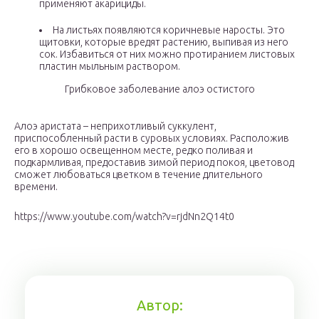
применяют акарициды.
На листьях появляются коричневые наросты. Это
щитовки, которые вредят растению, выпивая из него
сок. Избавиться от них можно протиранием листовых
пластин мыльным раствором.
Грибковое заболевание алоэ остистого
Алоэ аристата – неприхотливый суккулент,
приспособленный расти в суровых условиях. Расположив
его в хорошо освещенном месте, редко поливая и
подкармливая, предоставив зимой период покоя, цветовод
сможет любоваться цветком в течение длительного
времени.
https://www.youtube.com/watch?v=rjdNn2Q14t0
Автор: