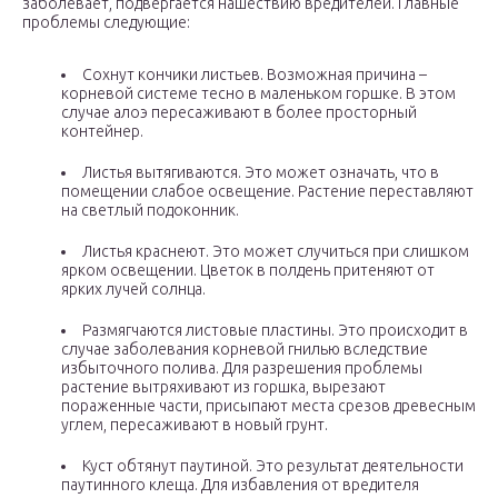
заболевает, подвергается нашествию вредителей. Главные
проблемы следующие:
Сохнут кончики листьев. Возможная причина –
корневой системе тесно в маленьком горшке. В этом
случае алоэ пересаживают в более просторный
контейнер.
Листья вытягиваются. Это может означать, что в
помещении слабое освещение. Растение переставляют
на светлый подоконник.
Листья краснеют. Это может случиться при слишком
ярком освещении. Цветок в полдень притеняют от
ярких лучей солнца.
Размягчаются листовые пластины. Это происходит в
случае заболевания корневой гнилью вследствие
избыточного полива. Для разрешения проблемы
растение вытряхивают из горшка, вырезают
пораженные части, присыпают места срезов древесным
углем, пересаживают в новый грунт.
Куст обтянут паутиной. Это результат деятельности
паутинного клеща. Для избавления от вредителя