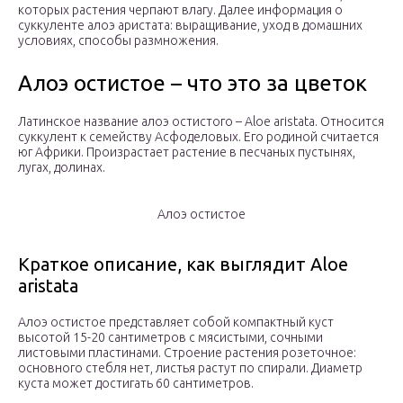
которых растения черпают влагу. Далее информация о
суккуленте алоэ аристата: выращивание, уход в домашних
условиях, способы размножения.
Алоэ остистое – что это за цветок
Латинское название алоэ остистого – Aloe aristata. Относится
суккулент к семейству Асфоделовых. Его родиной считается
юг Африки. Произрастает растение в песчаных пустынях,
лугах, долинах.
Алоэ остистое
Краткое описание, как выглядит Aloe
aristata
Алоэ остистое представляет собой компактный куст
высотой 15-20 сантиметров с мясистыми, сочными
листовыми пластинами. Строение растения розеточное:
основного стебля нет, листья растут по спирали. Диаметр
куста может достигать 60 сантиметров.