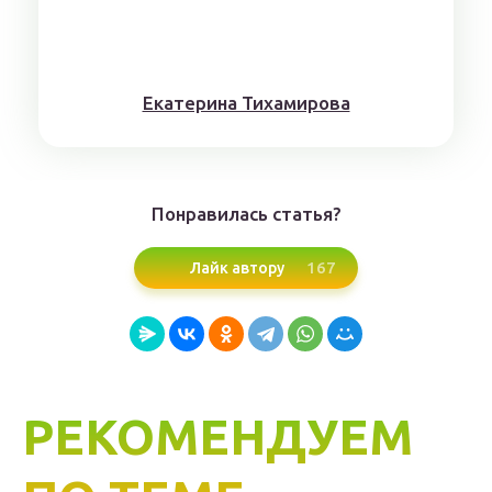
Eкaтерина Тихaмировa
Понравилась статья?
167
Лайк автору
РЕКОМЕНДУЕМ