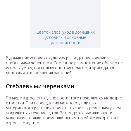
Цветок алоэ: уход в домашних
условиях и основные
разновидности
В домашних условиях культуру разводят листовыми и
стеблевыми черенками. Семенное размножение обычно не
используется, поскольку оно трудоемкое, и приходится
долго ждать взросления растений.
Стеблевыми черенками
По мере взросления у алоэ остистого появляются молодые
отростки. При пересадке их можно отделить от
материнского растения, присыпать срезы древесным углем,
подсушить в течение суток. Затем деток высаживают в
маленькие горшки, применяют к ним такой же уход, как и к
взрослым кустам.