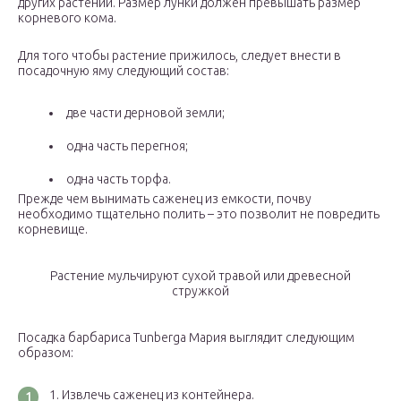
других растений. Размер лунки должен превышать размер
корневого кома.
Для того чтобы растение прижилось, следует внести в
посадочную яму следующий состав:
две части дерновой земли;
одна часть перегноя;
одна часть торфа.
Прежде чем вынимать саженец из емкости, почву
необходимо тщательно полить – это позволит не повредить
корневище.
Растение мульчируют сухой травой или древесной
стружкой
Посадка барбариса Tunberga Мария выглядит следующим
образом:
Извлечь саженец из контейнера.