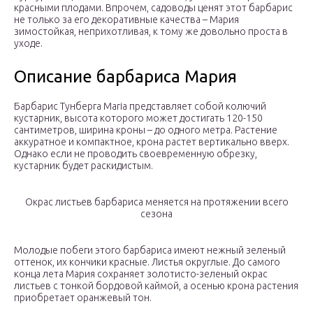
красными плодами. Впрочем, садоводы ценят этот барбарис
не только за его декоративные качества – Мария
зимостойкая, неприхотливая, к тому же довольно проста в
уходе.
Описание барбариса Мария
Барбарис Тунберга Maria представляет собой колючий
кустарник, высота которого может достигать 120-150
сантиметров, ширина кроны – до одного метра. Растение
аккуратное и компактное, крона растет вертикально вверх.
Однако если не проводить своевременную обрезку,
кустарник будет раскидистым.
Окрас листьев барбариса меняется на протяжении всего
сезона
Молодые побеги этого барбариса имеют нежный зеленый
оттенок, их кончики красные. Листья округлые. До самого
конца лета Мария сохраняет золотисто-зеленый окрас
листьев с тонкой бордовой каймой, а осенью крона растения
приобретает оранжевый тон.