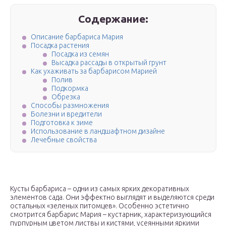
Содержание:
Описание барбариса Мария
Посадка растения
Посадка из семян
Высадка рассады в открытый грунт
Как ухаживать за барбарисом Марией
Полив
Подкормка
Обрезка
Способы размножения
Болезни и вредители
Подготовка к зиме
Использование в ландшафтном дизайне
Лечебные свойства
Кусты барбариса – одни из самых ярких декоративных
элементов сада. Они эффектно выглядят и выделяются среди
остальных «зеленых питомцев». Особенно эстетично
смотрится барбарис Мария – кустарник, характеризующийся
пурпурным цветом листвы и кистями, усеянными яркими