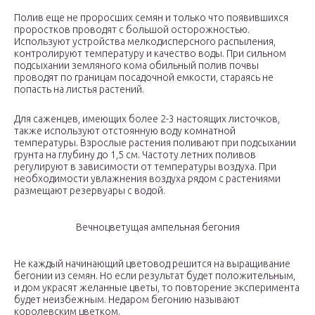
Полив еще не проросших семян и только что появившихся
проростков проводят с большой осторожностью.
Используют устройства мелкодисперсного распыления,
контролируют температуру и качество воды. При сильном
подсыхании земляного кома обильный полив почвы
проводят по границам посадочной емкости, стараясь не
попасть на листья растений.
Для саженцев, имеющих более 2-3 настоящих листочков,
также используют отстоянную воду комнатной
температуры. Взрослые растения поливают при подсыхании
грунта на глубину до 1,5 см. Частоту летних поливов
регулируют в зависимости от температуры воздуха. При
необходимости увлажнения воздуха рядом с растениями
размещают резервуары с водой.
Вечноцветущая ампельная бегония
Не каждый начинающий цветовод решится на выращивание
бегонии из семян. Но если результат будет положительным,
и дом украсят желанные цветы, то повторение эксперимента
будет неизбежным. Недаром бегонию называют
королевским цветком.