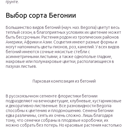
грунте.
Выбор сорта Бегонии
Большинство видов бегоний (науч. наз. Begonia) цветут весь
теплый сезон, в благоприятных условиях их цветение может
быть бессрочным. Растения родом из тропических районов
Америки, Африки и Азии. Соцветия имеют разные формы и
могут напоминать цветы пионов, роз, камелий. У всех видов
бегоний имеются сочные мясистые стебли с
асимметричными листьями, а также однополые гладкие,
махровые или полумахровые цветки, располагающиеся в
пазухах листьев.
Парковая композиция из бегоний
В русскоязычном сегменте флористики бегонии
подразделяют на вечноцветущие, клубневые, кустарниковые
и декоративно-лиственные. Все разновидности Begonia
способны к цветению и плодоношению. Семена бегонии
едва различимы, сеять их очень сложно. Лишь благодаря
тому, что семечки собраны в плодовые коробочки, их
можно собрать без потерь. Но красивые растения настолько