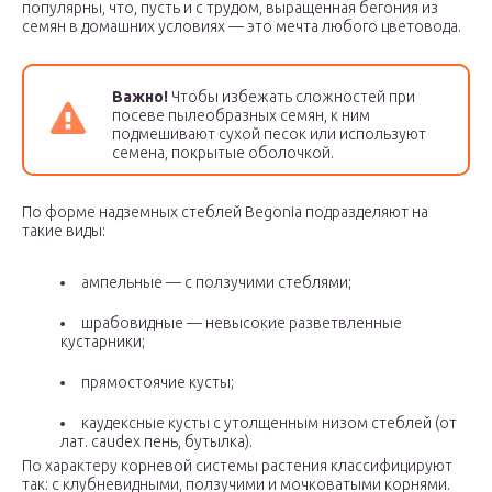
популярны, что, пусть и с трудом, выращенная бегония из
семян в домашних условиях — это мечта любого цветовода.
Важно!
Чтобы избежать сложностей при
посеве пылеобразных семян, к ним
подмешивают сухой песок или используют
семена, покрытые оболочкой.
По форме надземных стеблей Begonia подразделяют на
такие виды:
ампельные — с ползучими стеблями;
шрабовидные — невысокие разветвленные
кустарники;
прямостоячие кусты;
каудексные кусты с утолщенным низом стеблей (от
лат. caudex пень, бутылка).
По характеру корневой системы растения классифицируют
так: с клубневидными, ползучими и мочковатыми корнями.