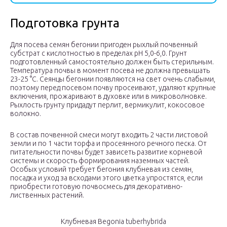
Подготовка грунта
Для посева семян бегонии пригоден рыхлый почвенный
субстрат с кислотностью в пределах рН 5,0-6,0. Грунт
подготовленный самостоятельно должен быть стерильным.
Температура почвы в момент посева не должна превышать
23-25 °С. Сеянцы бегонии появляются на свет очень слабыми,
поэтому перед посевом почву просеивают, удаляют крупные
включения, прожаривают в духовке или в микроволновке.
Рыхлость грунту придадут перлит, вермикулит, кокосовое
волокно.
В состав почвенной смеси могут входить 2 части листовой
земли и по 1 части торфа и просеянного речного песка. От
питательности почвы будет зависеть развитие корневой
системы и скорость формирования наземных частей.
Особых условий требует бегония клубневая из семян,
посадка и уход за всходами этого цветка упростятся, если
приобрести готовую почвосмесь для декоративно-
лиственных растений.
Клубневая Begonia tuberhybrida