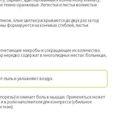
оту. Вариант, адаптированный к комнатному климату,
ли темно-оранжевые. Лепестки и листья волнистые
пиков. Алые цветки раскрываются до двух раз за год
оны формируются на кончиках стеблей, листья
 угнетающие микробы и сокращающие их количество.
р нередко содержат в многолюдных местах: больницах,
т пыль и увлажняют воздух.
 порезы) и снимает боль в мышцах. Применяться может
ак и в роли наполнителя для компресса (обильное
сткам).