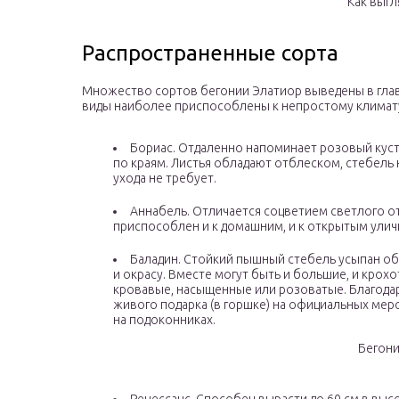
Как выгл
Распространенные сорта
Множество сортов бегонии Элатиор выведены в гла
виды наиболее приспособлены к непростому климат
Бориас. Отдаленно напоминает розовый куст
по краям. Листья обладают отблеском, стебель
ухода не требует.
Аннабель. Отличается соцветием светлого о
приспособлен и к домашним, и к открытым ули
Баладин. Стойкий пышный стебель усыпан об
и окрасу. Вместе могут быть и большие, и крох
кровавые, насыщенные или розоватые. Благодар
живого подарка (в горшке) на официальных мер
на подоконниках.
Бегони