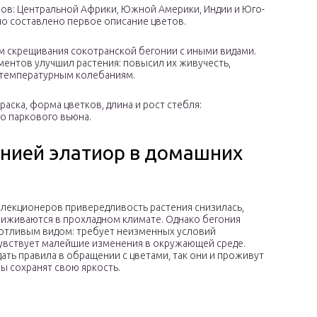
нов: Центральной Африки, Южной Америки, Индии и Юго-
ло составлено первое описание цветов.
м скрещивания сокотранской бегонии с иными видами.
ментов улучшил растения: повысил их живучесть,
к температурным колебаниям.
аска, форма цветков, длина и рост стебля:
о паркового вьюна.
онией элатиор в домашних
лекционеров привередливость растения снизилась,
риживаются в прохладном климате. Однако бегония
хотливым видом: требует неизменных условий
увствует малейшие изменения в окружающей среде.
ть правила в обращении с цветами, так они и проживут
ты сохранят свою яркость.