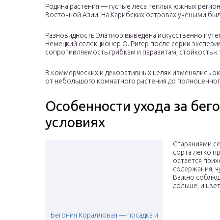
Родина растения — густые леса теплых южных регио
Восточной Азии. На Карибских островах учеными бы
Разновидность Элатиор выведена искусственно путе
Немецкий селекционер О. Ригер после серии экспери
сопротивляемость грибкам и паразитам, стойкость 
В коммерческих и декоративных целях изменялись окр
от небольшого комнатного растения до полноценног
Особенности ухода за бег
условиях
Стараниями се
сорта легко п
остается при
содержания, ч
Важно соблюда
дольше, и цве
Бегония Коралловая — посадка и