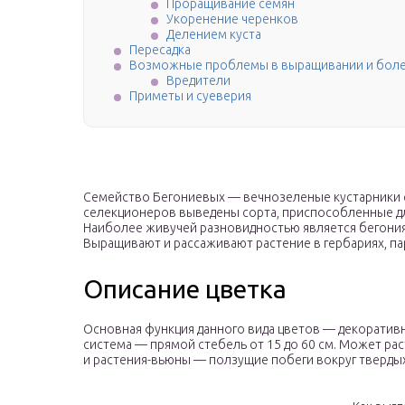
Проращивание семян
Укоренение черенков
Делением куста
Пересадка
Возможные проблемы в выращивании и бол
Вредители
Приметы и суеверия
Семейство Бегониевых — вечнозеленые кустарники 
селекционеров выведены сорта, приспособленные дл
Наиболее живучей разновидностью является бегония Э
Выращивают и рассаживают растение в гербариях, па
Описание цветка
Основная функция данного вида цветов — декоратив
система — прямой стебель от 15 до 60 см. Может рас
и растения-вьюны — ползущие побеги вокруг тверды