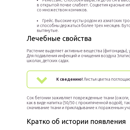
Ренессанс. Способен вырасти до 60 см в выс
в открытой почве слабеет. Соцветия красные и
со множеством кончиков.
Грейс. Высокие кусты родом из азиатских тро
и способны держаться более трех месяцев. Бут
вытянутые.
Лечебные свойства
Растение выделяет активные вещества (фитонциды),
Для подавления инфекций и очищения воздуха Элатио
школах, детских садах.
К сведению!
Листья цветка поглощаю
Сок бегонии заживляет поврежденные ткани (ожоги,
как в виде напитка (50/50 с прокипяченной водой), т
смачивание ткани и прикладывание к пораженным уча
Кратко об истории появления