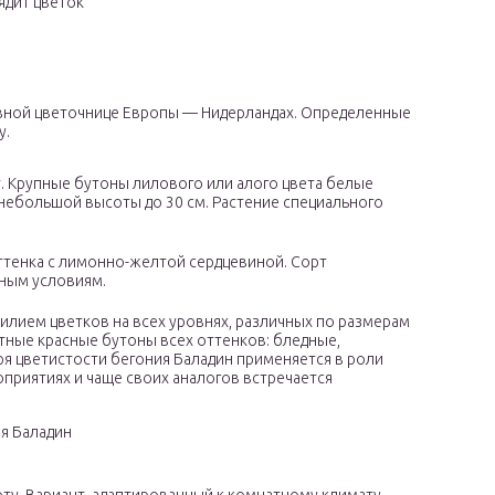
ядит цветок
вной цветочнице Европы — Нидерландах. Определенные
у.
. Крупные бутоны лилового или алого цвета белые
 небольшой высоты до 30 см. Растение специального
ттенка с лимонно-желтой сердцевиной. Сорт
чным условиям.
илием цветков на всех уровнях, различных по размерам
отные красные бутоны всех оттенков: бледные,
я цветистости бегония Баладин применяется в роли
оприятиях и чаще своих аналогов встречается
я Баладин