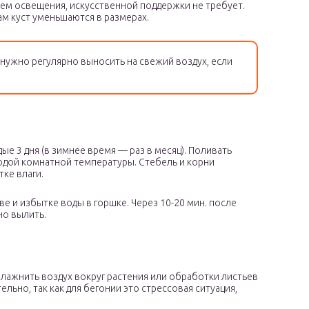
м освещения, искусственной поддержки не требует.
ам куст уменьшаются в размерах.
нужно регулярно выносить на свежий воздух, если
ые 3 дня (в зимнее время — раз в месяц). Поливать
дой комнатной температуры. Стебель и корни
тке влаги.
е и избытке воды в горшке. Через 10-20 мин. после
но вылить.
лажнить воздух вокруг растения или обработки листьев
льно, так как для бегонии это стрессовая ситуация,