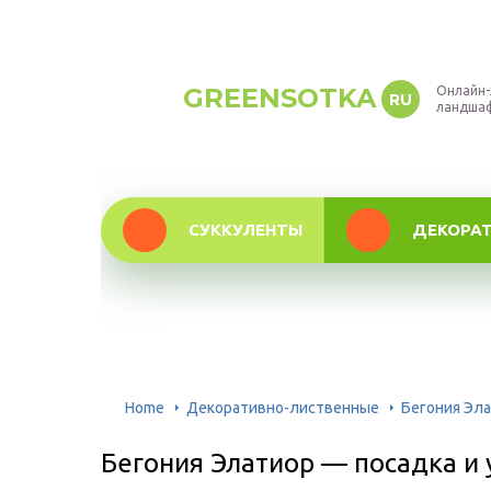
GREENSOTKA
Онлайн-
RU
ландша
СУККУЛЕНТЫ
ДЕКОРА
Home
Декоративно-лиственные
Бегония Эла
Бегония Элатиор — посадка и