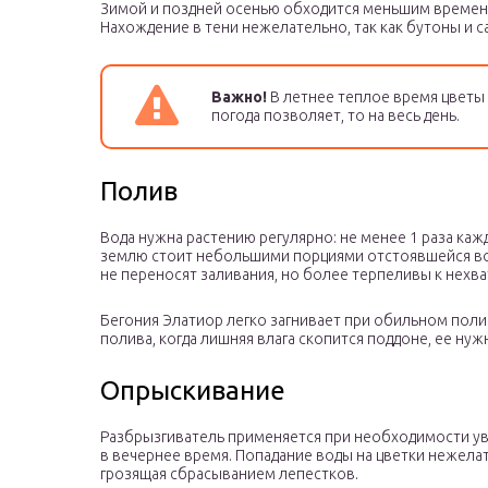
Зимой и поздней осенью обходится меньшим времене
Нахождение в тени нежелательно, так как бутоны и с
Важно!
В летнее теплое время цветы 
погода позволяет, то на весь день.
Полив
Вода нужна растению регулярно: не менее 1 раза кажд
землю стоит небольшими порциями отстоявшейся во
не переносят заливания, но более терпеливы к нехва
Бегония Элатиор легко загнивает при обильном полив
полива, когда лишняя влага скопится поддоне, ее нуж
Опрыскивание
Разбрызгиватель применяется при необходимости ув
в вечернее время. Попадание воды на цветки нежелате
грозящая сбрасыванием лепестков.