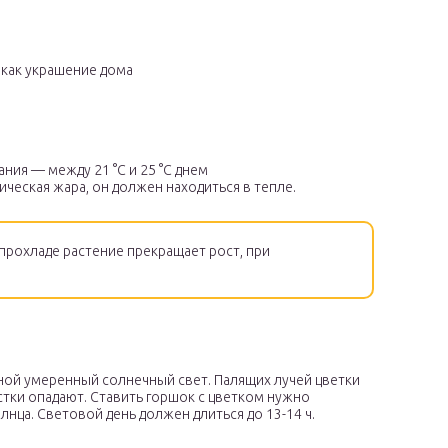
 как украшение дома
ния — между 21 °С и 25 °С днем
опическая жара, он должен находиться в тепле.
прохладе растение прекращает рост, при
ной умеренный солнечный свет. Палящих лучей цветки
стки опадают. Ставить горшок с цветком нужно
нца. Световой день должен длиться до 13-14 ч.