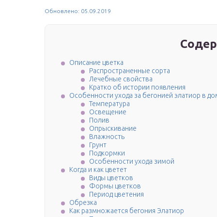
Обновлено: 05.09.2019
Содер
Описание цветка
Распространенные сорта
Лечебные свойства
Кратко об истории появления
Особенности ухода за бегонией элатиор в д
Температура
Освещение
Полив
Опрыскивание
Влажность
Грунт
Подкормки
Особенности ухода зимой
Когда и как цветет
Виды цветков
Формы цветков
Период цветения
Обрезка
Как размножается бегония Элатиор