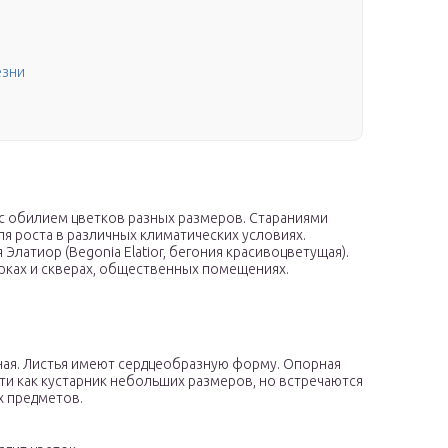
езни
с обилием цветков разных размеров. Стараниями
я роста в различных климатических условиях.
латиор (Begonia Elatior, бегония красивоцветущая).
рках и скверах, общественных помещениях.
ная. Листья имеют сердцеобразную форму. Опорная
ти как кустарник небольших размеров, но встречаются
х предметов.