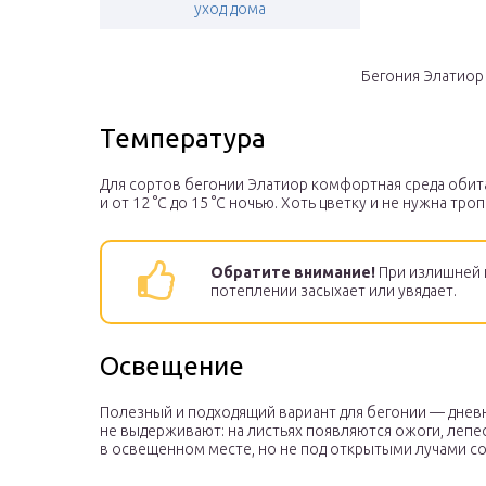
уход дома
Бегония Элатиор
Температура
Для сортов бегонии Элатиор комфортная среда обита
и от 12 °С до 15 °С ночью. Хоть цветку и не нужна тр
Обратите внимание!
При излишней 
потеплении засыхает или увядает.
Освещение
Полезный и подходящий вариант для бегонии — днев
не выдерживают: на листьях появляются ожоги, лепе
в освещенном месте, но не под открытыми лучами сол