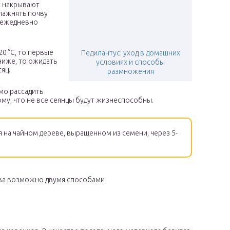
к накрывают
лажнять почву
 ежедневно
0 °С, то первые
Педилантус: уход в домашних
ниже, то ожидать
условиях и способы
яц.
размножения
мо рассадить
му, что не все сеянцы будут жизнеспособны.
 на чайном дереве, выращенном из семени, через 5-
ва возможно двумя способами