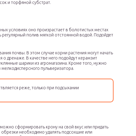
сок и торфяной субстрат.
нных условиях оно произрастает в болотистых местах
ть регулярный полив мягкой отстоянной водой. Подойдет
вания почвы. В этом случае корни растения могут начать
я о дренаже. В качестве него подойдут керамзит
еклянные шарики из агромагазина. Кроме того, нужно
 мелкодисперсного пульверизатора.
твляется реже, только при подсыхании
 можно сформировать крону на свой вкус или придать
 обрезки необходимо удалять подсохшие или