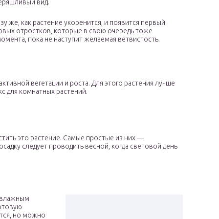
неряшливый вид.
у же, как растение укоренится, и появится первый
овых отростков, которые в свою очередь тоже
омента, пока не наступит желаемая ветвистость.
ктивной вегетации и роста. Для этого растения лучше
с для комнатных растений.
тить это растение. Самые простые из них —
адку следует проводить весной, когда световой день
й влажным
отовую
ется, но можно