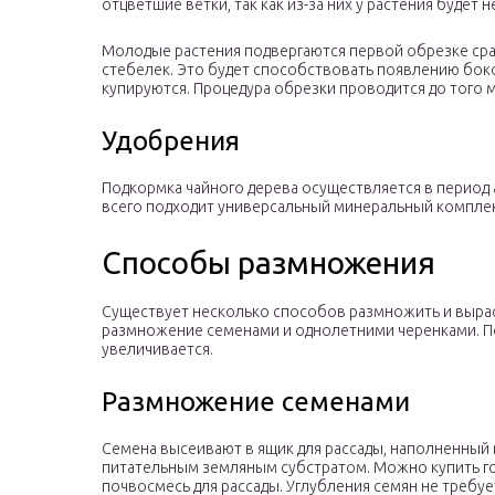
отцветшие ветки, так как из-за них у растения будет 
Молодые растения подвергаются первой обрезке сраз
стебелек. Это будет способствовать появлению бок
купируются. Процедура обрезки проводится до того м
Удобрения
Подкормка чайного дерева осуществляется в период а
всего подходит универсальный минеральный комплек
Способы размножения
Существует несколько способов размножить и вырас
размножение семенами и однолетними черенками. Пос
увеличивается.
Размножение семенами
Семена высеивают в ящик для рассады, наполненны
питательным земляным субстратом. Можно купить г
почвосмесь для рассады. Углубления семян не требу