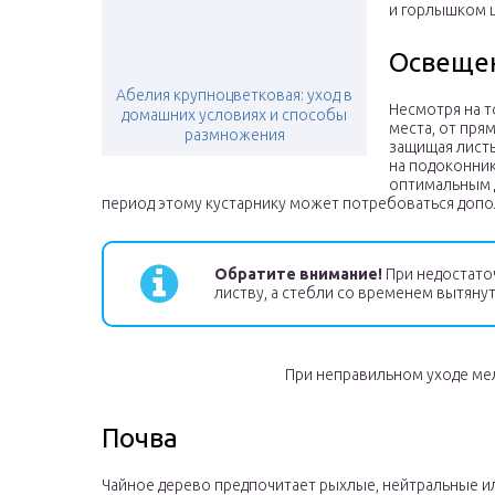
и горлышком 
Освеще
Абелия крупноцветковая: уход в
Несмотря на т
домашних условиях и способы
места, от пря
размножения
защищая листь
на подоконник
оптимальным д
период этому кустарнику может потребоваться доп
Обратите внимание!
При недостато
листву, а стебли со временем вытянут
При неправильном уходе ме
Почва
Чайное дерево предпочитает рыхлые, нейтральные и