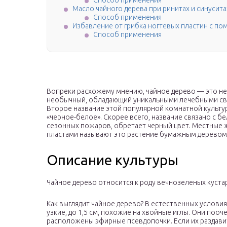
Способ применения
Масло чайного дерева при ринитах и синусита
Способ применения
Избавление от грибка ногтевых пластин с по
Способ применения
Вопреки расхожему мнению, чайное дерево — это не 
необычный, обладающий уникальными лечебными сво
Второе название этой популярной комнатной культур
«черное-белое». Скорее всего, название связано с б
сезонных пожаров, обретает черный цвет. Местные 
пластами называют это растение бумажным деревом
Описание культуры
Чайное дерево относится к роду вечнозеленых куст
Как выглядит чайное дерево? В естественных условия
узкие, до 1,5 см, похожие на хвойные иглы. Они поо
расположены эфирные псевдопочки. Если их раздави