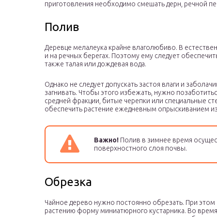
приготовления необходимо смешать дерн, речной пе
Полив
Деревце мелалеука крайне влаголюбиво. В естестве
и на речных берегах. Поэтому ему следует обеспечи
также талая или дождевая вода.
Однако не следует допускать застоя влаги и заболачи
загнивать. Чтобы этого избежать, нужно позаботитьс
средней фракции, битые черепки или специальные ст
обеспечить растение ежедневным опрыскиванием из
Важно!
Полив в зимнее время осущес
поверхностного слоя почвы.
Обрезка
Чайное дерево нужно постоянно обрезать. При этом
растению форму миниатюрного кустарника. Во время