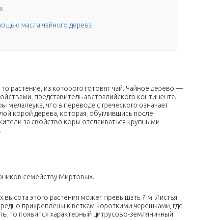
х
мощью масла чайного дерева
то растение, из которого готовят чай. Чайное дерево —
йствами, представитель австралийского континента.
ы мелалеука, что в переводе с греческого означает
елой корой дерева, которая, обуглившись после
жители за свойство коры отслаиваться крупными
.
арников семейству Миртовых.
х высота этого растения может превышать 7 м. Листья
чередно прикреплены к веткам короткими черешками, где
ть, то появится характерный цитрусово-земляничный