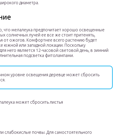
широкого диаметра.
ние
о, что мелалеука предпочитает хорошо освещенные
мых солнечных лучей ее все же стоит притенять,
я от ожогов. Комфортнее всего растению будет
е южной или западной локации. Поскольку
ля него является 12-часовой световой день, в зимний
олнительная подсветка фитолампами.
чном уровне освещения деревце может сбросить
ся.
лалеука может сбросить листья
ли слабокислые почвы. Для самостоятельного