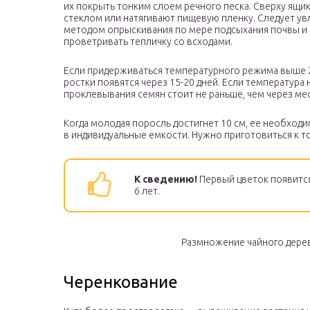
их покрыть тонким слоем речного песка. Сверху ящи
стеклом или натягивают пищевую пленку. Следует ув
методом опрыскивания по мере подсыхания почвы и
проветривать тепличку со всходами.
Если придерживаться температурного режима выше 2
ростки появятся через 15-20 дней. Если температура 
проклевывания семян стоит не раньше, чем через мес
Когда молодая поросль достигнет 10 см, ее необходи
в индивидуальные емкости. Нужно приготовиться к то
К сведению!
Первый цветок появится
6 лет.
Размножение чайного дере
Черенкование