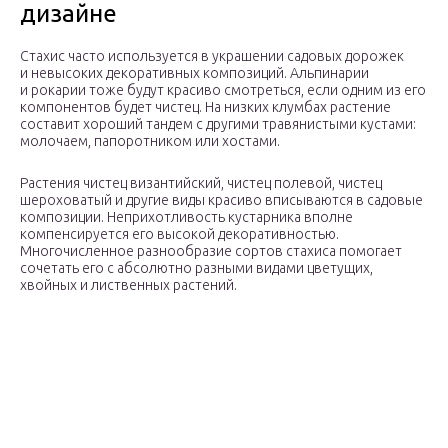
дизайне
Стахис часто используется в украшении садовых дорожек
и невысоких декоративных композиций. Альпинарии
и рокарии тоже будут красиво смотреться, если одним из его
компонентов будет чистец. На низких клумбах растение
составит хороший тандем с другими травянистыми кустами:
молочаем, папоротником или хостами.
Растения чистец византийский, чистец полевой, чистец
шероховатый и другие виды красиво вписываются в садовые
композиции. Неприхотливость кустарника вполне
компенсируется его высокой декоративностью.
Многочисленное разнообразие сортов стахиса помогает
сочетать его с абсолютно разными видами цветущих,
хвойных и лиственных растений.