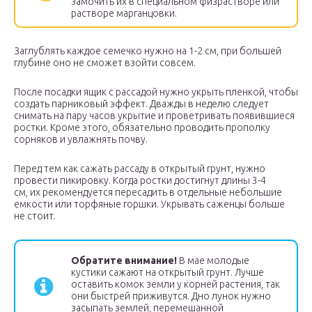
замочить их в специальном физрастворе или
растворе марганцовки.
Заглублять каждое семечко нужно на 1-2 см, при большей
глубине оно не сможет взойти совсем.
После посадки ящик с рассадой нужно укрыть пленкой, чтобы
создать парниковый эффект. Дважды в неделю следует
снимать на пару часов укрытие и проветривать появившиеся
ростки. Кроме этого, обязательно проводить прополку
сорняков и увлажнять почву.
Перед тем как сажать рассаду в открытый грунт, нужно
провести пикировку. Когда ростки достигнут длины 3-4
см, их рекомендуется пересадить в отдельные небольшие
емкости или торфяные горшки. Укрывать саженцы больше
не стоит.
Обратите внимание!
В мае молодые
кустики сажают на открытый грунт. Лучше
оставить комок земли у корней растения, так
они быстрей приживутся. Дно лунок нужно
засыпать землей, перемешанной