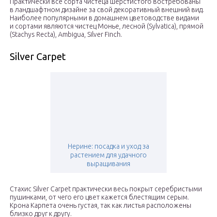
Практически все сорта чистеца шерстистого востребованы
в ландшафтном дизайне за свой декоративный внешний вид.
Наиболее популярными в домашнем цветоводстве видами
и сортами являются чистец Монье, лесной (Sylvatica), прямой
(Stachys Recta), Ambigua, Silver Finch.
Silver Carpet
Нерине: посадка и уход за
растением для удачного
выращивания
Стахис Silver Carpet практически весь покрыт серебристыми
пушинками, от чего его цвет кажется блестящим серым.
Крона Карпета очень густая, так как листья расположены
близко друг к другу.