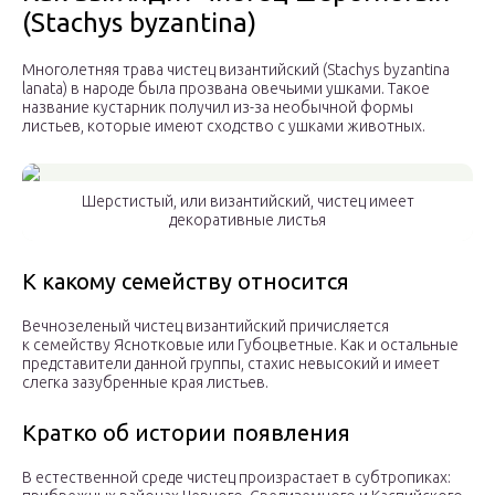
(Stachys byzantina)
Многолетняя трава чистец византийский (Stachys byzantina
lanata) в народе была прозвана овечьими ушками. Такое
название кустарник получил из-за необычной формы
листьев, которые имеют сходство с ушками животных.
Шерстистый, или византийский, чистец имеет
декоративные листья
К какому семейству относится
Вечнозеленый чистец византийский причисляется
к семейству Яснотковые или Губоцветные. Как и остальные
представители данной группы, стахис невысокий и имеет
слегка зазубренные края листьев.
Кратко об истории появления
В естественной среде чистец произрастает в субтропиках: