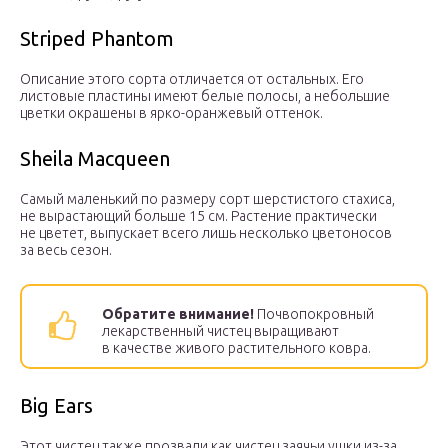
Striped Phantom
Описание этого сорта отличается от остальных. Его
листовые пластины имеют белые полосы, а небольшие
цветки окрашены в ярко-оранжевый оттенок.
Sheila Macqueen
Самый маленький по размеру сорт шерстистого стахиса,
не вырастающий больше 15 см. Растение практически
не цветет, выпускает всего лишь несколько цветоносов
за весь сезон.
Обратите внимание!
Почвопокровный
лекарственный чистец выращивают
в качестве живого растительного ковра.
Big Ears
Этот чистец также прозвали как чистец заячьи ушки из-за