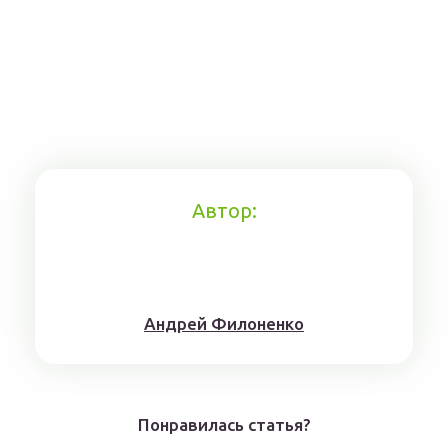
Автор:
Aндрeй Филoнeнкo
Понравилась статья?