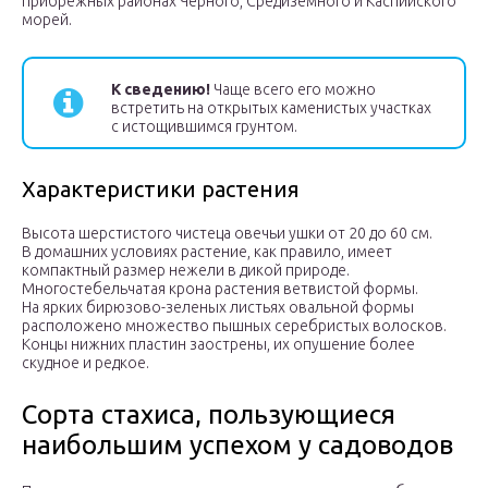
прибрежных районах Черного, Средиземного и Каспийского
морей.
К сведению!
Чаще всего его можно
встретить на открытых каменистых участках
с истощившимся грунтом.
Характеристики растения
Высота шерстистого чистеца овечьи ушки от 20 до 60 см.
В домашних условиях растение, как правило, имеет
компактный размер нежели в дикой природе.
Многостебельчатая крона растения ветвистой формы.
На ярких бирюзово-зеленых листьях овальной формы
расположено множество пышных серебристых волосков.
Концы нижних пластин заострены, их опушение более
скудное и редкое.
Сорта стахиса, пользующиеся
наибольшим успехом у садоводов