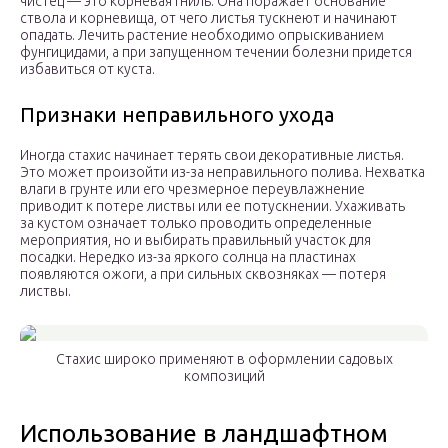
чистец — это корневая гниль. Она поражает основание
ствола и корневища, от чего листья тускнеют и начинают
опадать. Лечить растение необходимо опрыскиванием
фунгицидами, а при запущенном течении болезни придется
избавиться от куста.
Признаки неправильного ухода
Иногда стахис начинает терять свои декоративные листья.
Это может произойти из-за неправильного полива. Нехватка
влаги в грунте или его чрезмерное переувлажнение
приводит к потере листвы или ее потускнении. Ухаживать
за кустом означает только проводить определенные
мероприятия, но и выбирать правильный участок для
посадки. Нередко из-за яркого солнца на пластинах
появляются ожоги, а при сильных сквозняках — потеря
листвы.
Стахис широко применяют в оформлении садовых
композиций
Использование в ландшафтном