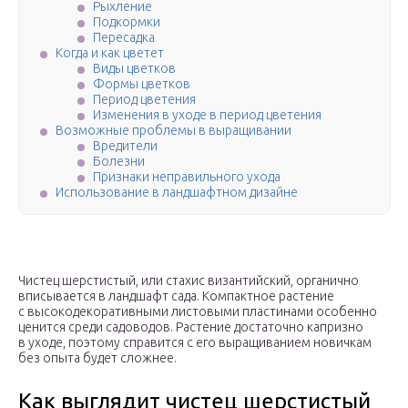
Рыхление
Подкормки
Пересадка
Когда и как цветет
Виды цветков
Формы цветков
Период цветения
Изменения в уходе в период цветения
Возможные проблемы в выращивании
Вредители
Болезни
Признаки неправильного ухода
Использование в ландшафтном дизайне
Чистец шерстистый, или стахис византийский, органично
вписывается в ландшафт сада. Компактное растение
с высокодекоративными листовыми пластинами особенно
ценится среди садоводов. Растение достаточно капризно
в уходе, поэтому справится с его выращиванием новичкам
без опыта будет сложнее.
Как выглядит чистец шерстистый