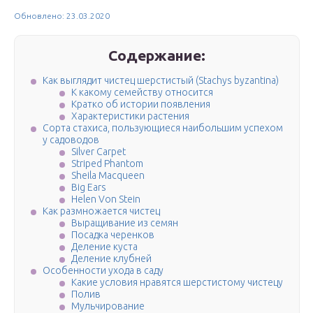
Обновлено: 23.03.2020
Содержание:
Как выглядит чистец шерстистый (Stachys byzantina)
К какому семейству относится
Кратко об истории появления
Характеристики растения
Сорта стахиса, пользующиеся наибольшим успехом
у садоводов
Silver Carpet
Striped Phantom
Sheila Macqueen
Big Ears
Helen Von Stein
Как размножается чистец
Выращивание из семян
Посадка черенков
Деление куста
Деление клубней
Особенности ухода в саду
Какие условия нравятся шерстистому чистецу
Полив
Мульчирование