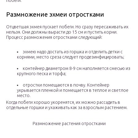
побеги.
Размножение эхмеи отростками
Отцветшая эхмея пускает побеги. Но сразу пересаживать их
нельзя. Они должны вырасти до 15 см и пустить корни.
Процесс размножения отростками следующий:
эхмею надо достать из горшка и отделить детки с
корнями, место среза следует продезинфицировать;
контейнер диаметром 8-9 см наполняется смесью из
крупного песка и торфа;
отростки помещаются в почву. Контейнер
укрывается пленкой и помещается в теплое и светлое
место.
Когда побеги хорошо укоренятся, их можно рассадить в
отдельные горшки и ухаживать как за взрослым растением.
Размножение растения отростками