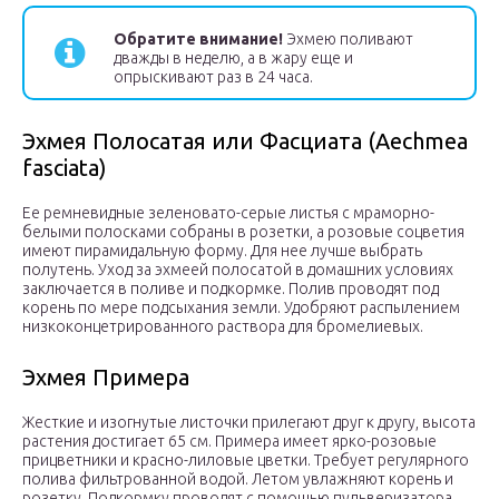
Обратите внимание!
Эхмею поливают
дважды в неделю, а в жару еще и
опрыскивают раз в 24 часа.
Эхмея Полосатая или Фасциата (Aechmea
fasciata)
Ее ремневидные зеленовато-серые листья с мраморно-
белыми полосками собраны в розетки, а розовые соцветия
имеют пирамидальную форму. Для нее лучше выбрать
полутень. Уход за эхмеей полосатой в домашних условиях
заключается в поливе и подкормке. Полив проводят под
корень по мере подсыхания земли. Удобряют распылением
низкоконцетрированного раствора для бромелиевых.
Эхмея Примера
Жесткие и изогнутые листочки прилегают друг к другу, высота
растения достигает 65 см. Примера имеет ярко-розовые
прицветники и красно-лиловые цветки. Требует регулярного
полива фильтрованной водой. Летом увлажняют корень и
розетку. Подкормку проводят с помощью пульверизатора,