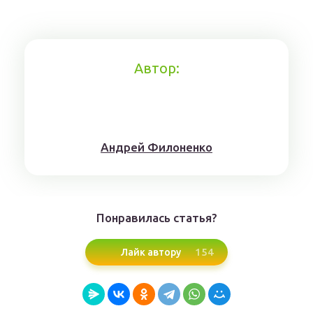
Автор:
Aндрeй Филoнeнкo
Понравилась статья?
154
Лайк автору