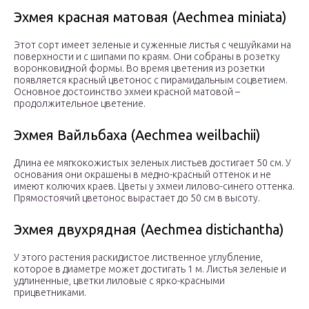
Эхмея красная матовая (Aechmea miniata)
Этот сорт имеет зеленые и суженные листья с чешуйками на
поверхности и с шипами по краям. Они собраны в розетку
воронковидной формы. Во время цветения из розетки
появляется красный цветонос с пирамидальным соцветием.
Основное достоинство эхмеи красной матовой –
продолжительное цветение.
Эхмея Вайльбаха (Aechmea weilbachii)
Длина ее мягкокожистых зеленых листьев достигает 50 см. У
основания они окрашены в медно-красный оттенок и не
имеют колючих краев. Цветы у эхмеи лилово-синего оттенка.
Прямостоячий цветонос вырастает до 50 см в высоту.
Эхмея двухрядная (Aechmea distichantha)
У этого растения раскидистое лиственное углубление,
которое в диаметре может достигать 1 м. Листья зеленые и
удлиненные, цветки лиловые с ярко-красными
прицветниками.