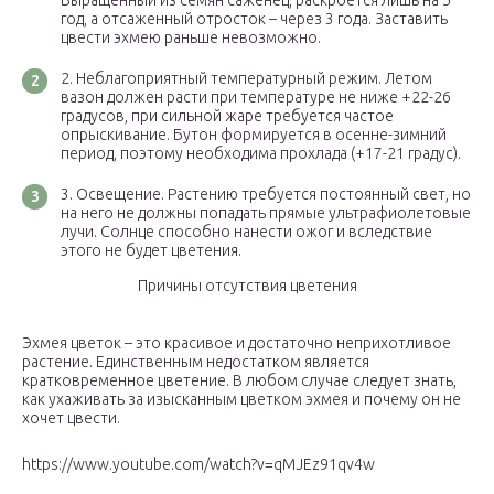
Выращенный из семян саженец, раскроется лишь на 5
год, а отсаженный отросток – через 3 года. Заставить
цвести эхмею раньше невозможно.
Неблагоприятный температурный режим. Летом
вазон должен расти при температуре не ниже +22-26
градусов, при сильной жаре требуется частое
опрыскивание. Бутон формируется в осенне-зимний
период, поэтому необходима прохлада (+17-21 градус).
Освещение. Растению требуется постоянный свет, но
на него не должны попадать прямые ультрафиолетовые
лучи. Солнце способно нанести ожог и вследствие
этого не будет цветения.
Причины отсутствия цветения
Эхмея цветок – это красивое и достаточно неприхотливое
растение. Единственным недостатком является
кратковременное цветение. В любом случае следует знать,
как ухаживать за изысканным цветком эхмея и почему он не
хочет цвести.
https://www.youtube.com/watch?v=qMJEz91qv4w