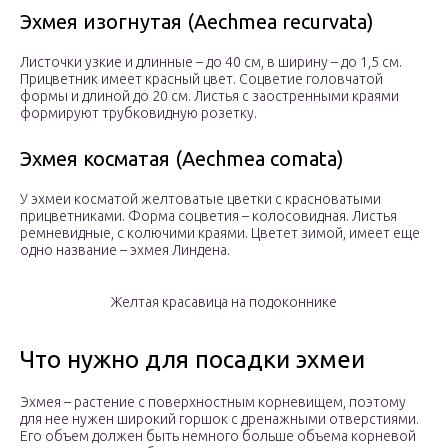
Эхмея изогнутая (Aechmea recurvata)
Листочки узкие и длинные – до 40 см, в ширину – до 1,5 см.
Прицветник имеет красный цвет. Соцветие головчатой
формы и длиной до 20 см. Листья с заостренными краями
формируют трубковидную розетку.
Эхмея косматая (Aechmea comata)
У эхмеи косматой желтоватые цветки с красноватыми
прицветниками. Форма соцветия – колосовидная. Листья
ремневидные, с колючими краями. Цветет зимой, имеет еще
одно название – эхмея Линдена.
Желтая красавица на подоконнике
Что нужно для посадки эхмеи
Эхмея – растение с поверхностным корневищем, поэтому
для нее нужен широкий горшок с дренажными отверстиями.
Его объем должен быть немного больше объема корневой