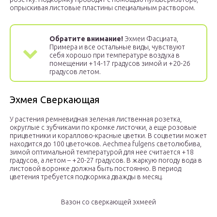
опрыскивая листовые пластины специальным раствором.
Обратите внимание!
Эхмеи Фасциата,
Примера и все остальные виды, чувствуют
себя хорошо при температуре воздуха в
помещении +14-17 градусов зимой и +20-26
градусов летом.
Эхмея Сверкающая
У растения ремневидная зеленая лиственная розетка,
округлые с зубчиками по кромке листочки, а еще розовые
прицветники и кораллово-красные цветки. В соцветии может
находится до 100 цветочков. Aechmea fulgens светолюбива,
зимой оптимальной температурой для нее считается +18
градусов, а летом – +20-27 градусов. В жаркую погоду вода в
листовой воронке должна быть постоянно. В период
цветения требуется подкормка дважды в месяц.
Вазон со сверкающей эхмеей