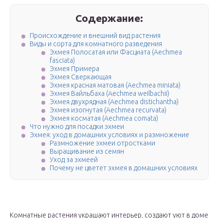
Содержание:
Происхождение и внешний вид растения
Виды и сорта для комнатного разведения
Эхмея Полосатая или Фасциата (Aechmea
fasciata)
Эхмея Примера
Эхмея Сверкающая
Эхмея красная матовая (Aechmea miniata)
Эхмея Вайльбаха (Aechmea weilbachii)
Эхмея двухрядная (Aechmea distichantha)
Эхмея изогнутая (Aechmea recurvata)
Эхмея косматая (Aechmea comata)
Что нужно для посадки эхмеи
Эхмея: уход в домашних условиях и размножение
Размножение эхмеи отростками
Выращивание из семян
Уход за эхмеей
Почему не цветет эхмея в домашних условиях
Комнатные растения украшают интерьер, создают уют в доме