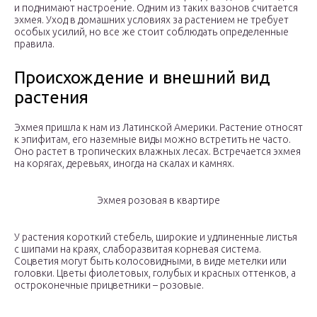
и поднимают настроение. Одним из таких вазонов считается
эхмея. Уход в домашних условиях за растением не требует
особых усилий, но все же стоит соблюдать определенные
правила.
Происхождение и внешний вид
растения
Эхмея пришла к нам из Латинской Америки. Растение относят
к эпифитам, его наземные виды можно встретить не часто.
Оно растет в тропических влажных лесах. Встречается эхмея
на корягах, деревьях, иногда на скалах и камнях.
Эхмея розовая в квартире
У растения короткий стебель, широкие и удлиненные листья
с шипами на краях, слаборазвитая корневая система.
Соцветия могут быть колосовидными, в виде метелки или
головки. Цветы фиолетовых, голубых и красных оттенков, а
остроконечные прицветники – розовые.