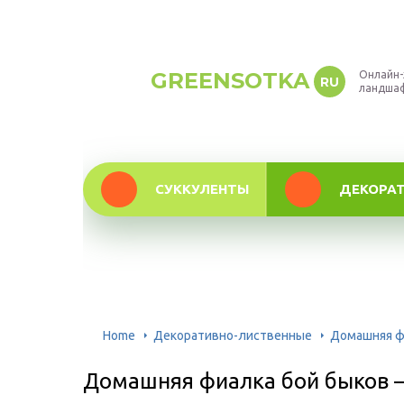
GREENSOTKA
Онлайн-
RU
ландша
СУККУЛЕНТЫ
ДЕКОРА
Home
Декоративно-лиственные
Домашняя ф
Домашняя фиалка бой быков 