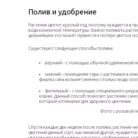
Полив и удобрение
Растение цветет круглый год, поэтому нуждается в п
вода комнатной температуры. Важно поливать растение
дальнейшем это может привести к потере цвета и с
Существуют следующие способы полива:
верхний – с помощью обычной удлиненной л
нижний – помещение тары с растением в ёмко
фиалка сама возьмёт именно столько воды ско
фитильный – с помощью специального шнура-
корню. Данный способ помогает растению само
который оптимален для здорового цветения.
Фото с розовой л
Спустя каждые две недели после полива, растение н
цветения данный сорт, как никакой другой, нуждает
цветоводам необходимо запастись удобрениями, сод