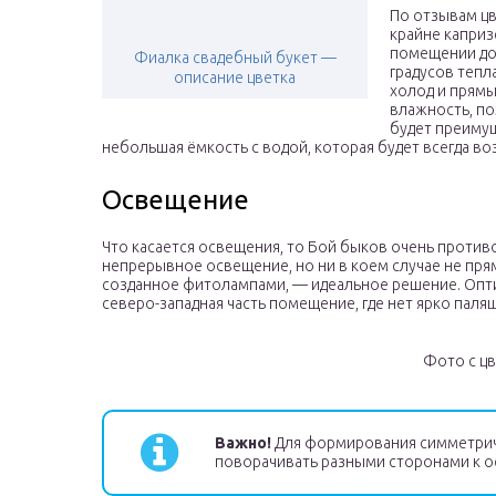
По отзывам цв
крайне каприз
помещении дол
Фиалка свадебный букет —
градусов тепл
описание цветка
холод и прямы
влажность, по
будет преимущ
небольшая ёмкость с водой, которая будет всегда воз
Освещение
Что касается освещения, то Бой быков очень проти
непрерывное освещение, но ни в коем случае не пр
созданное фитолампами, — идеальное решение. Оп
северо-западная часть помещение, где нет ярко палящ
Фото с цв
Важно!
Для формирования симметрич
поворачивать разными сторонами к ос