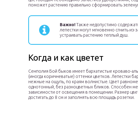
поможет растению правильно сформировать зеленую
Важно!
Также недопустимо содержать 
лепестки могут мгновенно сгнить из-з
устраивать растению теплый душ.
Когда и как цветет
Сенполия Бой быков имеет бархатистые кроваво-ал
(иногда коричневатые) оттенки цветков. Лепестки ба
нежные на ощупь, по краям волнистые. Цвет равном
однотонный, без разноцветных бликов. Способен ме
зависимости от освещения в помещении. Размер цв
достигать до 8 см и заполнять всю площадь розетки.