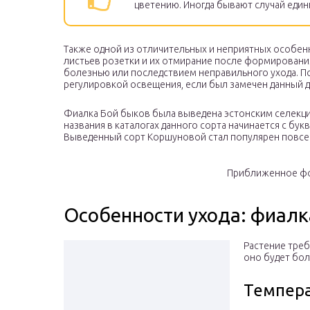
цветению. Иногда бывают случай един
Также одной из отличительных и неприятных особен
листьев розетки и их отмирание после формирования
болезнью или последствием неправильного ухода. П
регулировкой освещения, если был замечен данный 
Фиалка Бой быков была выведена эстонским селекц
названия в каталогах данного сорта начинается с бук
Выведенный сорт Коршуновой стал популярен повсем
Приближенное фо
Особенности ухода: фиалк
Растение треб
оно будет бо
Темпера