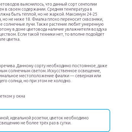
етоводов выяснилось, что данный сорт сенполии
ен в своем содержании. Средняя температура в
жна быть тёплой, но не жаркой. Максимум 24-25
а, но не ниже 18. Фиалка плохо переносит сквозняки,
е солнечные лучи. Также растение любит умеренную
этому в доме цветовода наличие увлажнителя воздуха
еством. Если такой техники нет, то вполне подойдёт
ле цветка.
воречива. Данному сорту необходимо постоянное, даже
ямым солнечным светом. Искусственное освещение,
тимальное местоположение фиалки — северная или
его солнца, но при этом не холодно.
етком у окна
ной, идеальной розетки, цветок необходимо
вещению не более трёх раз в сутки.