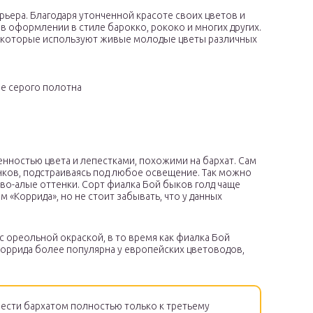
ьера. Благодаря утонченной красоте своих цветов и
в оформлении в стиле барокко, рококо и многих других.
, которые используют живые молодые цветы различных
е серого полотна
нностью цвета и лепестками, похожими на бархат. Сам
ков, подстраиваясь под любое освещение. Так можно
аво-алые оттенки. Сорт фиалка Бой быков голд чаще
«Коррида», но не стоит забывать, что у данных
 ореольной окраской, в то время как фиалка Бой
оррида более популярна у европейских цветоводов,
ести бархатом полностью только к третьему