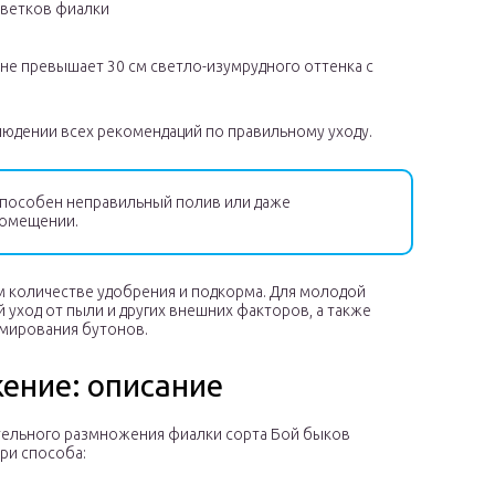
цветков фиалки
е не превышает 30 см светло-изумрудного оттенка с
людении всех рекомендаций по правильному уходу.
способен неправильный полив или даже
помещении.
м количестве удобрения и подкорма. Для молодой
уход от пыли и других внешних факторов, а также
рмирования бутонов.
ение: описание
тельного размножения фиалки сорта Бой быков
ри способа: