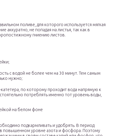
равильном поливе, для которого используется мягкая
 аккуратно, не попадая на листья, так как в
коропостижному гниению листов.
ейки;
сть с водой не более чем на 30 минут. Тем самым
лько нужно;
катетера, по которому проходит вода напрямую к
стоятельно потреблять именно тот уровень воды,
ейкой на белом фоне
еобходимо подкармливать и удобрять. В период
ся в повышенном уровне азота и фосфора. Поэтому
ержащими в своём составе калий или фосфор, что