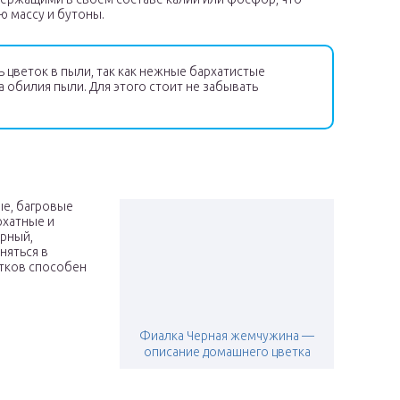
 массу и бутоны.
цветок в пыли, так как нежные бархатистые
а обилия пыли. Для этого стоит не забывать
ые, багровые
рхатные и
ерный,
няться в
етков способен
Фиалка Черная жемчужина —
описание домашнего цветка