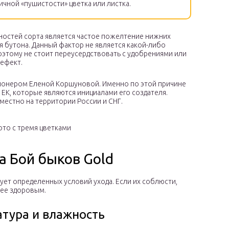
ичной «пушистости» цветка или листка.
ностей сорта является частое пожелтение нижних
 бутона. Данный фактор не является какой-либо
оэтому не стоит переусердствовать с удобрениями или
дефект.
ионером Еленой Коршуновой. Именно по этой причине
в ЕК, которые являются инициалами его создателя.
естно на территории России и СНГ.
то с тремя цветками
а Бой быков Gold
ует определенных условий ухода. Если их соблюсти,
лее здоровым.
тура и влажность