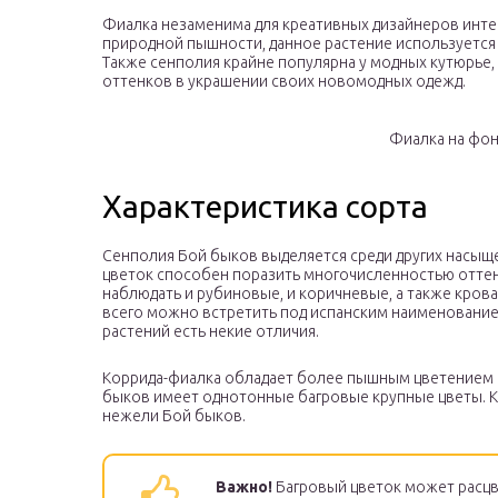
Фиалка незаменима для креативных дизайнеров интер
природной пышности, данное растение используется 
Также сенполия крайне популярна у модных кутюрье
оттенков в украшении своих новомодных одежд.
Фиалка на фон
Характеристика сорта
Сенполия Бой быков выделяется среди других насыще
цветок способен поразить многочисленностью оттен
наблюдать и рубиновые, и коричневые, а также кров
всего можно встретить под испанским наименованием 
растений есть некие отличия.
Коррида-фиалка обладает более пышным цветением с
быков имеет однотонные багровые крупные цветы. К
нежели Бой быков.
Важно!
Багровый цветок может расцв