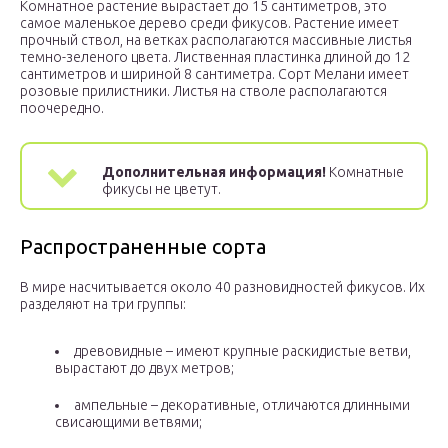
Комнатное растение вырастает до 15 сантиметров, это
самое маленькое дерево среди фикусов. Растение имеет
прочный ствол, на ветках располагаются массивные листья
темно-зеленого цвета. Лиственная пластинка длиной до 12
сантиметров и шириной 8 сантиметра. Сорт Мелани имеет
розовые прилистники. Листья на стволе располагаются
поочередно.
Дополнительная информация!
Комнатные
фикусы не цветут.
Распространенные сорта
В мире насчитывается около 40 разновидностей фикусов. Их
разделяют на три группы:
древовидные – имеют крупные раскидистые ветви,
вырастают до двух метров;
ампельные – декоративные, отличаются длинными
свисающими ветвями;