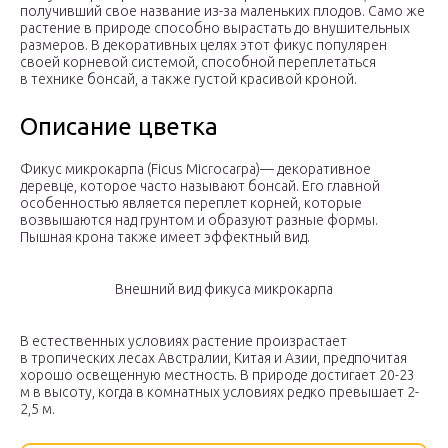
получивший свое название из-за маленьких плодов. Само же
растение в природе способно вырастать до внушительных
размеров. В декоративных целях этот фикус популярен
своей корневой системой, способной переплетаться
в технике бонсай, а также густой красивой кроной.
Описание цветка
Фикус микрокарпа (Ficus Microcarpa)— декоративное
деревце, которое часто называют бонсай. Его главной
особенностью является переплет корней, которые
возвышаются над грунтом и образуют разные формы.
Пышная крона также имеет эффектный вид.
Внешний вид фикуса микрокарпа
В естественных условиях растение произрастает
в тропических лесах Австралии, Китая и Азии, предпочитая
хорошо освещенную местность. В природе достигает 20-23
м в высоту, когда в комнатных условиях редко превышает 2-
2,5 м.