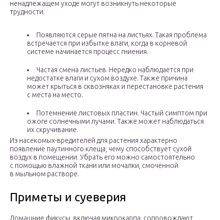
ненадлежащем уходе могут возникнуть некоторые
трудности.
Появляются серые пятна на листьях. Такая проблема
встречается при избытке влаги, когда в корневой
системе начинается процесс гниения.
Частая смена листьев. Нередко наблюдается при
недостатке влаги и сухом воздухе. Также причина
может крыться в сквозняках и перестановке растения
с места на место.
Потемнение листовых пластин. Частый симптом при
ожоге солнечными лучами. Также может наблюдаться
их скручивание.
Из насекомых-вредителей для растения характерно
появление паутинного клеща, чему способствует сухой
воздух в помещении. Убрать его можно самостоятельно
с помощью влажной ткани или мочалки, смоченной
в мыльном растворе.
Приметы и суеверия
Домашние фикусы, включая микрокарпа, сопровождают