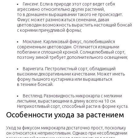
Гинсенг. Если в природе этот сорт ведет себя
агрессивно относительно других растений,
то в домашнем выращивании такого не происходит.
Фикус может размножаться семенами, давая
цветоводам возможность вырастить настоящий бонсай
с корнями причудливой формы;
Мокламе. Карликовый фикус, полюбившийся
современным цветоводам. Отличается изящными
побегами и сплошной кроной. Солнцелюбивый сорт,
поэтому зимой требует дополнительного освещения;
Вариегата. Пестролистный сорт, обладающий
высокими декоративными качествами. Может иметь
форму пышного кустарника или выращиваться
в технике бонсай.
Вестленд. Разновидность микрокарпа с мелкими
листьями, вырастающими в длину всего на 10 см.
Неприхотливый сорт, способный расти в форме куста.
Особенности ухода за растением
Уход за фикусом микрокарпа достаточно прост, поскольку
он относится к неприхотливым. Однако при несоблюдении