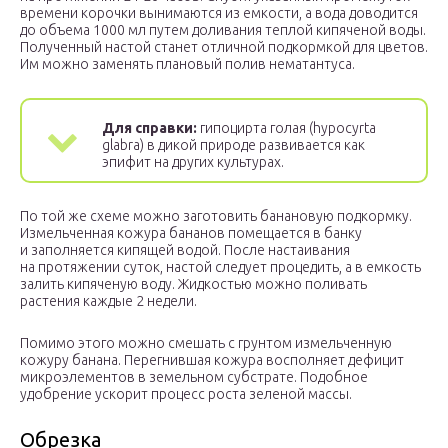
времени корочки вынимаются из емкости, а вода доводится
до объема 1000 мл путем доливания теплой кипяченой воды.
Полученный настой станет отличной подкормкой для цветов.
Им можно заменять плановый полив нематантуса.
Для справки:
гипоцирта голая (hypocyrta
glabra) в дикой природе развивается как
эпифит на других культурах.
По той же схеме можно заготовить банановую подкормку.
Измельченная кожура бананов помещается в банку
и заполняется кипящей водой. После настаивания
на протяжении суток, настой следует процедить, а в емкость
залить кипяченую воду. Жидкостью можно поливать
растения каждые 2 недели.
Помимо этого можно смешать с грунтом измельченную
кожуру банана. Перегнившая кожура восполняет дефицит
микроэлементов в земельном субстрате. Подобное
удобрение ускорит процесс роста зеленой массы.
Обрезка