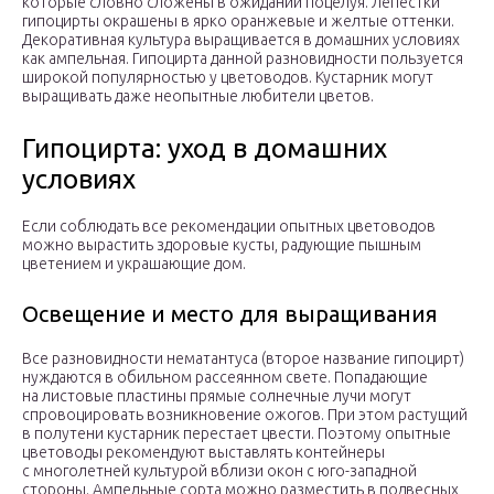
которые словно сложены в ожидании поцелуя. Лепестки
гипоцирты окрашены в ярко оранжевые и желтые оттенки.
Декоративная культура выращивается в домашних условиях
как ампельная. Гипоцирта данной разновидности пользуется
широкой популярностью у цветоводов. Кустарник могут
выращивать даже неопытные любители цветов.
Гипоцирта: уход в домашних
условиях
Если соблюдать все рекомендации опытных цветоводов
можно вырастить здоровые кусты, радующие пышным
цветением и украшающие дом.
Освещение и место для выращивания
Все разновидности нематантуса (второе название гипоцирт)
нуждаются в обильном рассеянном свете. Попадающие
на листовые пластины прямые солнечные лучи могут
спровоцировать возникновение ожогов. При этом растущий
в полутени кустарник перестает цвести. Поэтому опытные
цветоводы рекомендуют выставлять контейнеры
с многолетней культурой вблизи окон с юго-западной
стороны. Ампельные сорта можно разместить в подвесных