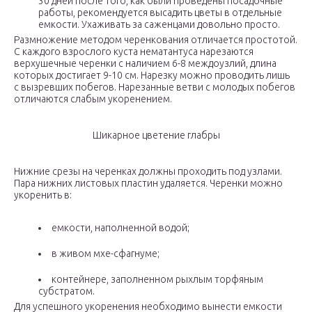
30 дней после того, как были проведены посадочные
работы, рекомендуется высадить цветы в отдельные
емкости. Ухаживать за саженцами довольно просто.
Размножение методом черенкования отличается простотой.
С каждого взрослого куста нематантуса нарезаются
верхушечные черенки с наличием 6-8 междоузлий, длина
которых достигает 9-10 см. Нарезку можно проводить лишь
с вызревших побегов. Нарезанные ветви с молодых побегов
отличаются слабым укоренением.
Шикарное цветение глабры
Нижние срезы на черенках должны проходить под узлами.
Пара нижних листовых пластин удаляется. Черенки можно
укоренить в:
емкости, наполненной водой;
в живом мхе-сфагнуме;
контейнере, заполненном рыхлым торфяным
субстратом.
Для успешного укоренения необходимо вынести емкости