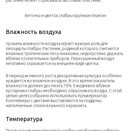
растение может сбрасывать листовые пластины.
Веточка и цветок глабры крупным планом
Влажность воздуха
Уровень влажности воздуха играет важную роль для
гипоцирты глабры. Растение, родиной которого считаются
влажные тропические леса Амазонки, недопустимо держать
вблизи отопительных приборов. Пересушенный воздух
негативно сказывается на внешнем виде цветка.
В период активного роста декоративная культура особенно
нуждается во влажном воздухе. В это время показатель
влажности должен достигать 70%. Ежедневно вблизи
кустарника глабры необходимо опрыскивать воздух. С этой
целью целесообразно использовать пульверизатор.
Контейнеры с цветами выставляются на поддоны,
наполненные слоем влажного керамзита.
Температура
При выращивании гипоцирты глабры необходимо избегать