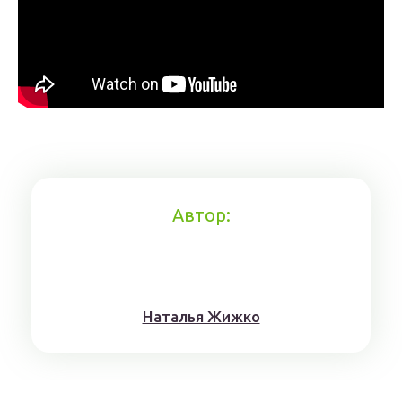
Автор:
Нaтaлья Жижкo