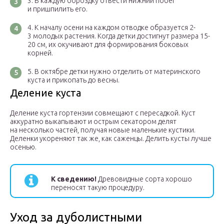
В каждую бороздку отвести нижний побег
и пришпилить его.
К началу осени на каждом отводке образуется 2-
3 молодых растения. Когда детки достигнут размера 15-
20 см, их окучивают для формирования боковых
корней.
В октябре детки нужно отделить от материнского
куста и прикопать до весны.
Деление куста
Деление куста гортензии совмещают с пересадкой. Куст
аккуратно выкапывают и острым секатором делят
на несколько частей, получая новые маленькие кустики.
Деленки укореняют так же, как саженцы. Делить кусты лучше
осенью.
К сведению!
Древовидные сорта хорошо
переносят такую процедуру.
Уход за дуболистными