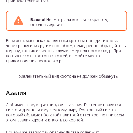
привлекательностью.
Важно!
Несмотря на всю свою красоту,
он очень ядовит!
Если хоть маленькая капля сока кротона попадет в кровь
через ранку или другим способом, немедленно обращайтесь
к врачу, так как известны случаи смертельного исхода. При
контакте сока кротона с кожей, вымойте место
прикосновения несколько раз.
Привлекательный вид кротона не должен обмануть
Азалия
Любимица среди цветоводов — азалия. Растение нравится
цветоводам по всему земному шару. Роскошный цветок,
который обладает богатой палитрой оттенков, но при всем
этом, азалия ядовита вплоть до корней.
Почему же азалия так опасна? Листва содержит