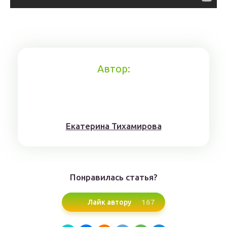
Автор:
Eкaтерина Тихaмировa
Понравилась статья?
167
Лайк автору