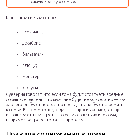
самую крепкую семью.
К опасным цветам относятся:
все лианы;
декабрист;
бальзамин;
плющи;
монстера;
кактусы.
Суеверия говорят, что если дома будут стоять эти вредные
домашние растения, то мужчине будет не комфортно — из-
за этого он будет постоянно пропадать, не будет стремиться
к семье. В этом можно убедиться, спросив хозяек, которые
выращивают такие цветы. Но если держать их вне дома,
например во дворе, тогда нет проблем.
Правила содержания в доме