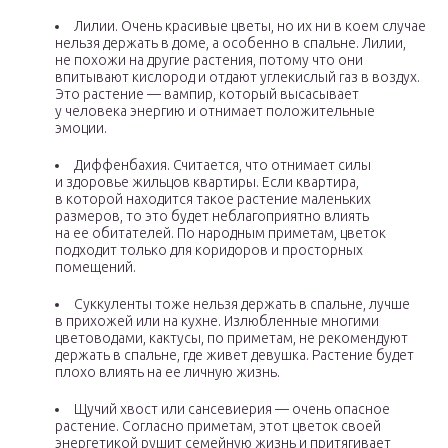
Лилии. Очень красивые цветы, но их ни в коем случае
нельзя держать в доме, а особенно в спальне. Лилии,
не похожи на другие растения, потому что они
впитывают кислород и отдают углекислый газ в воздух.
Это растение — вампир, который высасывает
у человека энергию и отнимает положительные
эмоции.
Диффенбахия. Считается, что отнимает силы
и здоровье жильцов квартиры. Если квартира,
в которой находится такое растение маленьких
размеров, то это будет неблагоприятно влиять
на ее обитателей. По народным приметам, цветок
подходит только для коридоров и просторных
помещений.
Суккуленты тоже нельзя держать в спальне, лучше
в прихожей или на кухне. Излюбленные многими
цветоводами, кактусы, по приметам, не рекомендуют
держать в спальне, где живет девушка. Растение будет
плохо влиять на ее личную жизнь.
Щучий хвост или сансевиерия — очень опасное
растение. Согласно приметам, этот цветок своей
энергетикой рушит семейную жизнь и притягивает