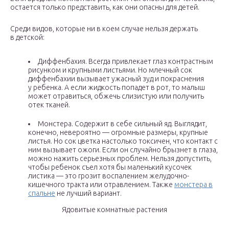
остается только представить, как они опасны для детей.
Среди видов, которые ни в коем случае нельзя держать
в детской:
Диффенбахия. Всегда привлекает глаз контрастным
рисунком и крупными листьями. Но млечный сок
диффенбахии вызывает ужасный зуд и покраснения
у ребенка. А если жидкость попадет в рот, то малыш
может отравиться, обжечь слизистую или получить
отек тканей.
Монстера. Содержит в себе сильный яд. Выглядит,
конечно, невероятно — огромные размеры, крупные
листья. Но сок цветка настолько токсичен, что контакт с
ним вызывает ожоги. Если он случайно брызнет в глаза,
можно нажить серьезных проблем. Нельзя допустить,
чтобы ребенок съел хотя бы маленький кусочек
листика — это грозит воспалением желудочно-
кишечного тракта или отравлением. Также
монстера в
спальне
не лучший вариант.
Ядовитые комнатные растения