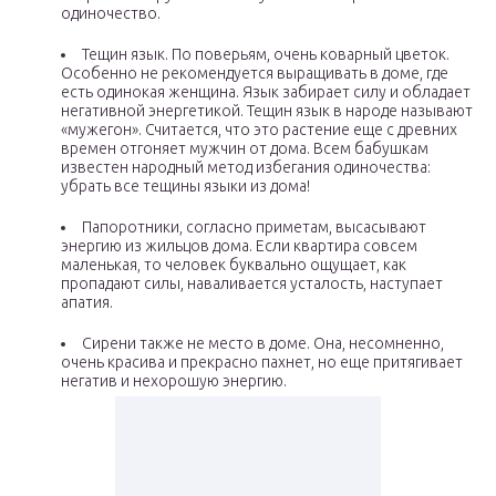
одиночество.
Тещин язык. По поверьям, очень коварный цветок.
Особенно не рекомендуется выращивать в доме, где
есть одинокая женщина. Язык забирает силу и обладает
негативной энергетикой. Тещин язык в народе называют
«мужегон». Считается, что это растение еще с древних
времен отгоняет мужчин от дома. Всем бабушкам
известен народный метод избегания одиночества:
убрать все тещины языки из дома!
Папоротники, согласно приметам, высасывают
энергию из жильцов дома. Если квартира совсем
маленькая, то человек буквально ощущает, как
пропадают силы, наваливается усталость, наступает
апатия.
Сирени также не место в доме. Она, несомненно,
очень красива и прекрасно пахнет, но еще притягивает
негатив и нехорошую энергию.