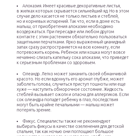
Алоказия. Имеет красивые декоративные листья,
в жилках которых скрывается сильнейший яд. Но в этом
случае дело касается не только листьев и стеблей,
но и корневых испарений. Так что, если в доме есть
малыш, от приобретения алоказии необходимо
воздержаться. При пересадке или любом другом
контакте с этим растением обязательно пользоваться
защитными перчатками. Ярко выраженный цианидный
запах сразу распространяется на всю комнату, если
потревожить корень. Ребенок или кошка могут вовсе
нечаянно слизать капельку сока алоказии, что приведет
к серьезным проблемам со здоровьем.
Олеандр. Легко может заманить своей обманчивой
красото. Но если вдохнуть его аромат глубже, может
заболеть голова, случиться приступ тошноты или еще
хуже — наступить обморочное состояние. Жидкость
стеблей вызывает ожоги и опасна для аллергиков. Если
сок олеандра попадет ребенку в глаз, последствия
могут быть крайне печальными — малыш может
потерять зрение.
Фикус. Специалисты также не рекомендуют
выбирать фикусы в качестве озеленения для детской
спальни, так как ночью они поглощают большое