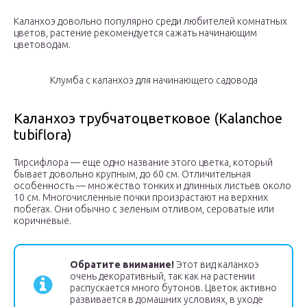
Каланхоэ довольно популярно среди любителей комнатных
цветов, растение рекомендуется сажать начинающим
цветоводам.
Клумба с каланхоэ для начинающего садовода
Каланхоэ трубчатоцветковое (Kalanchoe
tubiflora)
Тирсифлора — еще одно название этого цветка, который
бывает довольно крупным, до 60 см. Отличительная
особенность — множество тонких и длинных листьев около
10 см. Многочисленные почки произрастают на верхних
побегах. Они обычно с зеленым отливом, сероватые или
коричневые.
Обратите внимание!
Этот вид каланхоэ
очень декоративный, так как на растении
распускается много бутонов. Цветок активно
развивается в домашних условиях, в уходе