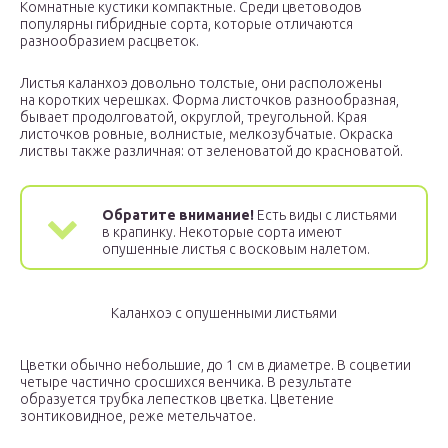
Комнатные кустики компактные. Среди цветоводов
популярны гибридные сорта, которые отличаются
разнообразием расцветок.
Листья каланхоэ довольно толстые, они расположены
на коротких черешках. Форма листочков разнообразная,
бывает продолговатой, округлой, треугольной. Края
листочков ровные, волнистые, мелкозубчатые. Окраска
листвы также различная: от зеленоватой до красноватой.
Обратите внимание!
Есть виды с листьями
в крапинку. Некоторые сорта имеют
опушенные листья с восковым налетом.
Каланхоэ с опушенными листьями
Цветки обычно небольшие, до 1 см в диаметре. В соцветии
четыре частично сросшихся венчика. В результате
образуется трубка лепестков цветка. Цветение
зонтиковидное, реже метельчатое.