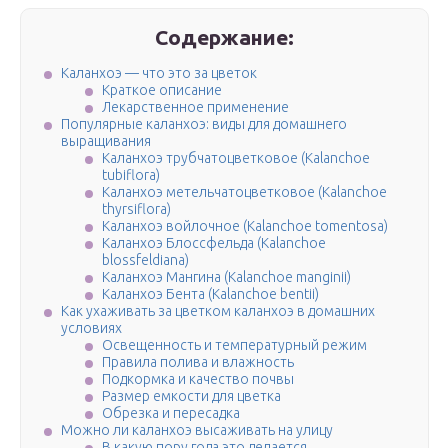
Содержание:
Каланхоэ — что это за цветок
Краткое описание
Лекарственное применение
Популярные каланхоэ: виды для домашнего
выращивания
Каланхоэ трубчатоцветковое (Kalanchoe
tubiflora)
Каланхоэ метельчатоцветковое (Kalanchoe
thyrsiflora)
Каланхоэ войлочное (Kalanchoe tomentosa)
Каланхоэ Блоссфельда (Kalanchoe
blossfeldiana)
Каланхоэ Мангина (Kalanchoe manginii)
Каланхоэ Бента (Kalanchoe bentii)
Как ухаживать за цветком каланхоэ в домашних
условиях
Освещенность и температурный режим
Правила полива и влажность
Подкормка и качество почвы
Размер емкости для цветка
Обрезка и пересадка
Можно ли каланхоэ высаживать на улицу
В какую пору года это делается