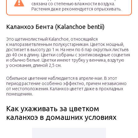
связана со степенью влажности воздуха.
Растения даже рекомендуется опрыскивать.
Каланхоэ Бента (Kalanchoe bentii)
Это щетинолистный Kalanchoe, относящийся
к малоразветвленным полукустарникам. Цветок мощный,
достигает в высоту до 1 м. На нем по 6 пар округлых листьев
до 40 см в длину. Цветки собраны с зонтиковидные соцветия
и обычно белые. Цветки имеют трубку у венчика, вздутую
у основания, длиной 2,5 см.
Обильное цветение наблюдается в апреле-мае. В этот
период растение особенно эффектно, причем независимо
от местоположения. Каланхоэ цветет даже в прохладных
помещениях.
Как ухаживать за цветком
каланхоэ в домашних условиях