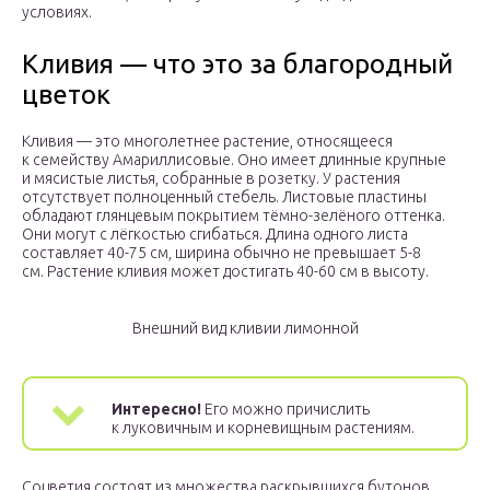
условиях.
Кливия — что это за благородный
цветок
Кливия — это многолетнее растение, относящееся
к семейству Амариллисовые. Оно имеет длинные крупные
и мясистые листья, собранные в розетку. У растения
отсутствует полноценный стебель. Листовые пластины
обладают глянцевым покрытием тёмно-зелёного оттенка.
Они могут с лёгкостью сгибаться. Длина одного листа
составляет 40-75 см, ширина обычно не превышает 5-8
см. Растение кливия может достигать 40-60 см в высоту.
Внешний вид кливии лимонной
Интересно!
Его можно причислить
к луковичным и корневищным растениям.
Соцветия состоят из множества раскрывшихся бутонов,