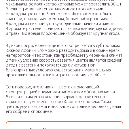
максимальное количество которых может составлять 30 шт.
Внешне цветки растения напоминают колокольчик.
На каждом цветке по 6 лепестков. Их окрас может быть
красным, оранжевым, жёлтым, белым либо розовым.
В каждом из них присутствуют длинные тычинки и завязь.
В аромате растения сочетаются запахи ванили, муската, розы
и травы. Во время плодоношения образуется крупная ягода.
В дикой природе оно чаще всего встречается в субтропиках
Южной Африки. Его можно разводить дома и в оранжереях
на территории тех стран, где преобладает умеренный климат.
В таких условиях скорость развития цветка является средней.
В год на растении появляется до 6 листьев. При
благоприятных условиях существования максимальная
продолжительность жизни цветка составляет 40 лет.
Есть поверье, что кливия — цветок, помогающий
с концентрацией внимания и работоспособностью мозга.
В связи с этим его появление в доме положительно
скажется на умственных способностях человека. Также
цветок улучшает эмоциональное состояние человека, делая
его добрее и спокойнее.