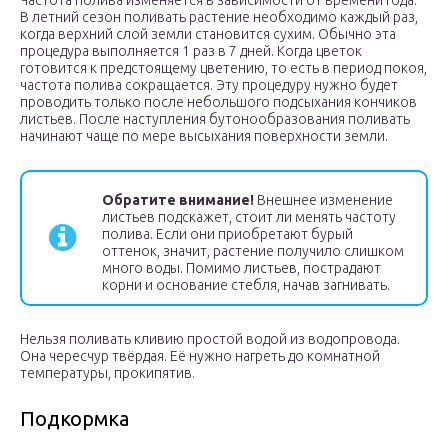
Частота полива изменяется в зависимости от времени года.
В летний сезон поливать растение необходимо каждый раз,
когда верхний слой земли становится сухим. Обычно эта
процедура выполняется 1 раз в 7 дней. Когда цветок
готовится к предстоящему цветению, то есть в период покоя,
частота полива сокращается. Эту процедуру нужно будет
проводить только после небольшого подсыхания кончиков
листьев. После наступления бутонообразования поливать
начинают чаще по мере высыхания поверхности земли.
Обратите внимание!
Внешнее изменение
листьев подскажет, стоит ли менять частоту
полива. Если они приобретают бурый
оттенок, значит, растение получило слишком
много воды. Помимо листьев, пострадают
корни и основание стебля, начав загнивать.
Нельзя поливать кливию простой водой из водопровода.
Она чересчур твёрдая. Её нужно нагреть до комнатной
температуры, прокипятив.
Подкормка