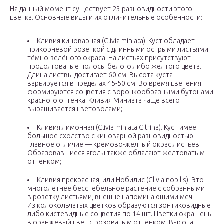
На данный момент существует 23 разновидности этого
цветка. Основные виды и их отличительные особенности:
Кливия киноварная (Clivia miniata). Куст обладает
прикорневой розеткой с длинными острыми листьями
тёмно-зелёного окраса. На листьях присутствуют
продолговатые полосы белого либо желтого цвета.
Длина листвы достигает 60 см. Высота куста
варьируется в пределах 45-50 см. Во время цветения
формируются соцветия с воронкообразными бутонами
красного оттенка. Кливия Миниата чаще всего
выращивается цветоводами;
Кливия лимонная (Clivia miniata Citrina). Куст имеет
большое сходство с киноварной разновидностью.
Главное отличие — кремово-жёлтый окрас листьев.
Образовавшиеся ягоды также обладают желтоватым
оттенком;
Кливия прекрасная, или Нобилис (Clivia nobilis). Это
многолетнее бесстебельное растение с собранными
в розетку листьями, внешне напоминающими меч.
Из колокольчатых цветков образуются зонтиковидные
либо кистевидные соцветия по 14 шт. Цветки окрашены
в оранжевый цвет с розоватым оттенком. Высота