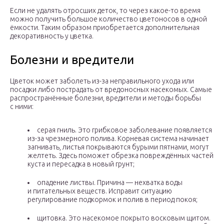
Если не удалять отросших деток, то через какое-то время
можно получить большое количество цветоносов в одной
ёмкости. Таким образом приобретается дополнительная
декоративность у цветка.
Болезни и вредители
Цветок может заболеть из-за неправильного ухода или
посадки либо пострадать от вредоносных насекомых. Самые
распространённые болезни, вредители и методы борьбы
с ними:
серая гниль. Это грибковое заболевание появляется
из-за чрезмерного полива. Корневая система начинает
загнивать, листья покрываются бурыми пятнами, могут
желтеть. Здесь поможет обрезка повреждённых частей
куста и пересадка в новый грунт;
опадение листвы. Причина — нехватка воды
и питательных веществ. Исправит ситуацию
регулирование подкормок и полив в период покоя;
щитовка. Это насекомое покрыто восковым щитом.