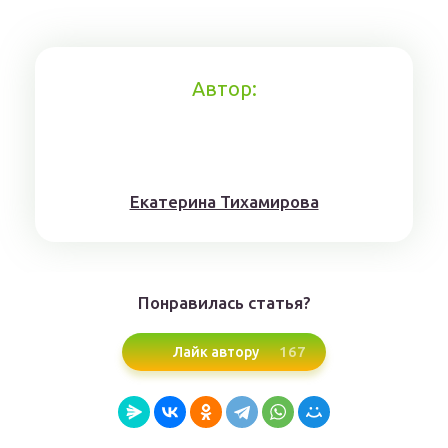
Автор:
Eкaтерина Тихaмировa
Понравилась статья?
167
Лайк автору