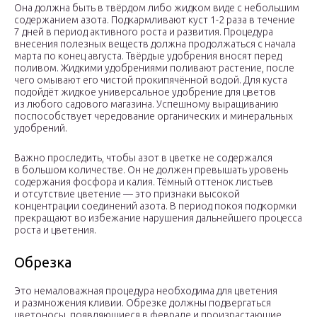
Она должна быть в твёрдом либо жидком виде с небольшим
содержанием азота. Подкармливают куст 1-2 раза в течение
7 дней в период активного роста и развития. Процедура
внесения полезных веществ должна продолжаться с начала
марта по конец августа. Твёрдые удобрения вносят перед
поливом. Жидкими удобрениями поливают растение, после
чего омывают его чистой прокипячённой водой. Для куста
подойдёт жидкое универсальное удобрение для цветов
из любого садового магазина. Успешному выращиванию
поспособствует чередование органических и минеральных
удобрений.
Важно проследить, чтобы азот в цветке не содержался
в большом количестве. Он не должен превышать уровень
содержания фосфора и калия. Тёмный оттенок листьев
и отсутствие цветение — это признаки высокой
концентрации соединений азота. В период покоя подкормки
прекращают во избежание нарушения дальнейшего процесса
роста и цветения.
Обрезка
Это немаловажная процедура необходима для цветения
и размножения кливии. Обрезке должны подвергаться
цветоносы, появляющиеся в феврале и произрастающие