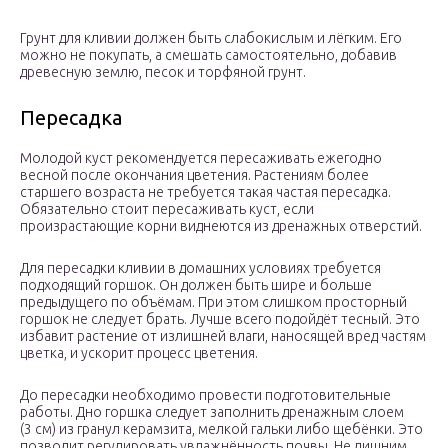
Грунт для кливии должен быть слабокислым и лёгким. Его
можно не покупать, а смешать самостоятельно, добавив
древесную землю, песок и торфяной грунт.
Пересадка
Молодой куст рекомендуется пересаживать ежегодно
весной после окончания цветения. Растениям более
старшего возраста не требуется такая частая пересадка.
Обязательно стоит пересаживать куст, если
произрастающие корни виднеются из дренажных отверстий.
Для пересадки кливии в домашних условиях требуется
подходящий горшок. Он должен быть шире и больше
предыдущего по объёмам. При этом слишком просторный
горшок не следует брать. Лучше всего подойдёт тесный. Это
избавит растение от излишней влаги, наносящей вред частям
цветка, и ускорит процесс цветения.
До пересадки необходимо провести подготовительные
работы. Дно горшка следует заполнить дренажным слоем
(3 см) из гранул керамзита, мелкой гальки либо щебёнки. Это
позволит регулировать увлажнённость почвы. Не лишним