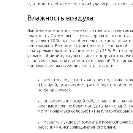
чувствовать себя комфортно и будут украшать кварти
Влажность воздуха
Наиболее важное значение для активного развития 
влажность. Оптимальная атмосферная влажность для
составляет 70 %, однако обеспечить такие условия в
невозможно. Во время отопительного сезона в обы
с батареями влажность снижается до 25 %. В этот пе
у влаголюбивой культуры начинают подсыхать кончик
а листовая пластина становится выпуклой. Это сигнал
принимать меры по увеличению влажности:
желательно держать растения подальше от 
и батарей, тропическим цветам будет особенн
во флорариумах;
опрыскивание водой пойдет растению на пол
крупные капли не будут попадать на листья. В п
могут появиться солевые пятна или грибковые 
маранты лучше располагать в композициях 
растениями, испаряющими много влаги;