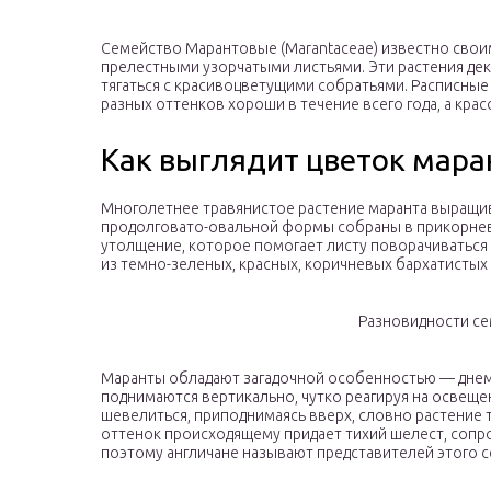
Семейство Марантовые (Marantaceae) известно свои
прелестными узорчатыми листьями. Эти растения де
тягаться с красивоцветущими собратьями. Расписные
разных оттенков хороши в течение всего года, а крас
Как выглядит цветок мара
Многолетнее травянистое растение маранта выращив
продолговато-овальной формы собраны в прикорневы
утолщение, которое помогает листу поворачиваться к
из темно-зеленых, красных, коричневых бархатистых 
Разновидности с
Маранты обладают загадочной особенностью — днем 
поднимаются вертикально, чутко реагируя на освещен
шевелиться, приподнимаясь вверх, словно растение т
оттенок происходящему придает тихий шелест, соп
поэтому англичане называют представителей этого 