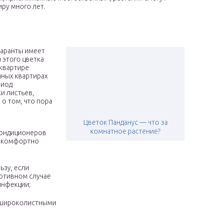
ру много лет.
маранты имеет
 этого цветка
 квартире
чных квартирах
риод
и листьев,
 о том, что пора
Цветок Панданус — что за
комнатное растение?
кондиционеров
о комфортно
ьзу, если
ротивном случае
инфекции;
с широколистными