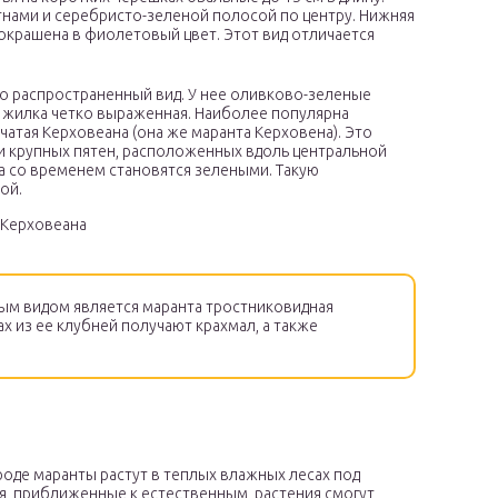
тнами и серебристо-зеленой полосой по центру. Нижняя
окрашена в фиолетовый цвет. Этот вид отличается
ко распространенный вид. У нее оливково-зеленые
 жилка четко выраженная. Наиболее популярна
атая Керховеана (она же маранта Керховена). Это
ми крупных пятен, расположенных вдоль центральной
 а со временем становятся зелеными. Такую
ой.
 Керховеана
м видом является маранта тростниковидная
ах из ее клубней получают крахмал, а также
оде маранты растут в теплых влажных лесах под
я, приближенные к естественным, растения смогут