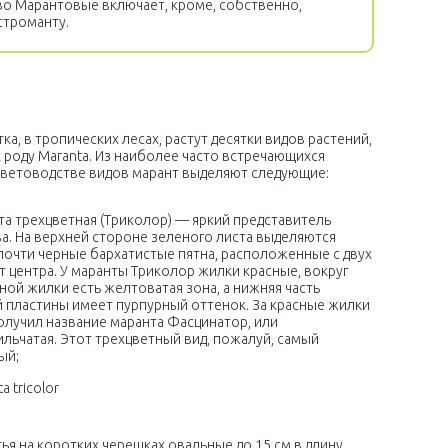
во Марантовые включает, кроме, собственно,
 строманту.
ка, в тропических лесах, растут десятки видов растений,
 роду Maranta. Из наиболее часто встречающихся
цветоводстве видов марант выделяют следующие:
та трехцветная (Триколор) — яркий представитель
а. На верхней стороне зеленого листа выделяются
почти черные бархатистые пятна, расположенные с двух
т центра. У маранты Триколор жилки красные, вокруг
ной жилки есть желтоватая зона, а нижняя часть
 пластины имеет пурпурный оттенок. За красные жилки
олучил название маранта Фасцинатор, или
льчатая. Этот трехцветный вид, пожалуй, самый
ый;
a tricolor
ья на коротких черешках овальные до 15 см в длину.