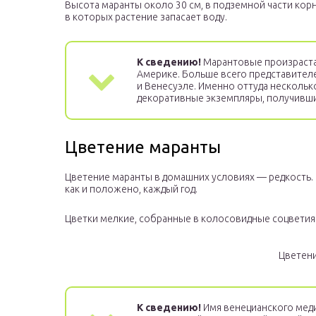
Высота маранты около 30 см, в подземной части ко
в которых растение запасает воду.
К сведению!
Марантовые произраста
Америке. Больше всего представителе
и Венесуэле. Именно оттуда нескольк
декоративные экземпляры, получивши
Цветение маранты
Цветение маранты в домашних условиях — редкость. 
как и положено, каждый год.
Цветки мелкие, собранные в колосовидные соцветия.
Цветен
К сведению!
Имя венецианского медик