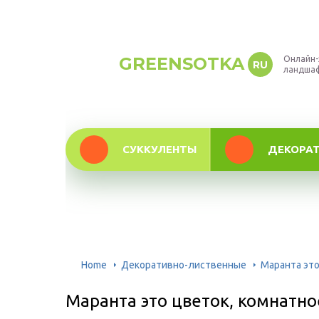
GREENSOTKA
Онлайн-
RU
ландша
СУККУЛЕНТЫ
ДЕКОРА
Home
Декоративно-лиственные
Маранта это
Маранта это цветок, комнатно