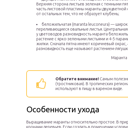
Верхняя сторона листьев зеленая с темными пя
часть листовой пластины маранты двухцветной 
от остальных тем, что не образует клубень;
беложильчатая (maranta leuconeura) — широ
переливающиеся овальные листья. Центральная
у цветоводов разновидность маранта беложильч
растение с ярко-зелеными листьями и 4-5 пара
жилки. Сначала пятна имеют коричневый окрас,
разновидность еще называют растением-лягушк
Маранта
Обратите внимание!
Самым полезны
(тростниковая). В тропических регион
используют в пищу в вареном виде.
Особенности ухода
Выращивание маранты относительно простое. В прир
кронами деревьев. Если создать в помещении услови