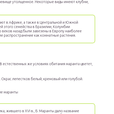
рневище утолщенное. Некоторые виды имеют клубни,
ют в Африке, а также в Центральной и Южной
й этого семейства в Бразилии, Колумбии
о веков назад были завезены в Европу наиболее
е распространение как комнатные растения.
В естественных же условиях обитания маранта цветет,
 Окрас лепестков белый, кремовый или голубой.
ие маранты
а, жившего в XVI в., Б. Маранты дало название