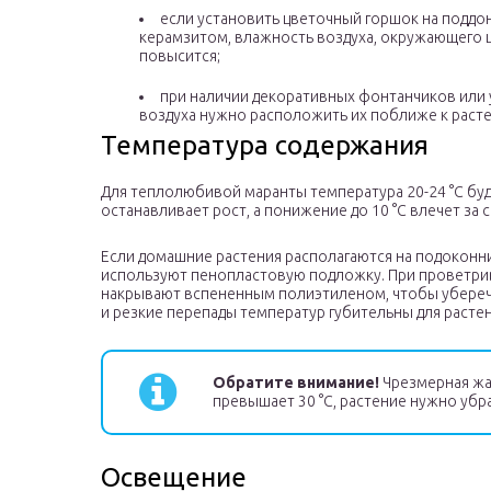
если установить цветочный горшок на поддо
керамзитом, влажность воздуха, окружающего 
повысится;
при наличии декоративных фонтанчиков или
воздуха нужно расположить их поближе к раст
Температура содержания
Для теплолюбивой маранты температура 20-24 °C буд
останавливает рост, а понижение до 10 °C влечет з
Если домашние растения располагаются на подоконни
используют пенопластовую подложку. При проветри
накрывают вспененным полиэтиленом, чтобы уберечь
и резкие перепады температур губительны для растен
Обратите внимание!
Чрезмерная жар
превышает 30 °C, растение нужно убра
Освещение