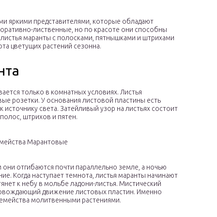
ми яркими представителями, которые обладают
коративно-лиственные, но по красоте они способны
 листья маранты с полосками, пятнышками и штрихами
ота цветущих растений сезонна.
нта
ается только в комнатных условиях. Листья
е розетки. У основания листовой пластины есть
 источнику света. Затейливый узор на листьях состоит
полос, штрихов и пятен.
емейства Марантовые
они отгибаются почти параллельно земле, а ночью
ие. Когда наступает темнота, листья маранты начинают
янет к небу в мольбе ладони-листья. Мистический
ровождающий движение листовых пластин. Именно
семейства молитвенными растениями.