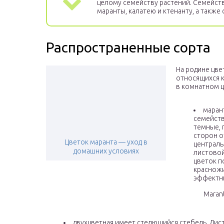
целому семейству растений. Семейст
маранты, калатею и ктенанту, а также
Распространенные сорта
На родине цвет
относящихся к
в комнатном 
маран
семейств
темные, 
сторон о
Цветок маранта — уход в
централь
домашних условиях
листовой
цветок п
красножи
эффектн
Marant
двухцветная имеет стелющийся стебель. Лист