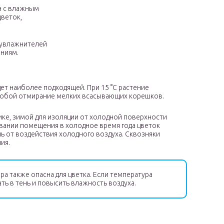
н с влажным
цветок,
 увлажнителей
ениям.
ет наиболее подходящей. При 15 °C растение
а собой отмирание мелких всасывающих корешков.
ке, зимой для изоляции от холодной поверхности
вании помещения в холодное время года цветок
 от воздействия холодного воздуха. Сквозняки
ия.
а также опасна для цветка. Если температура
ть в тень и повысить влажность воздуха.