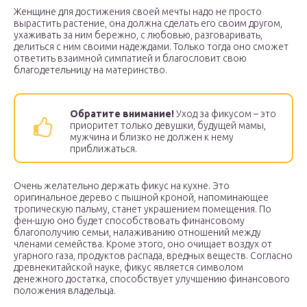
Женщине для достижения своей мечты надо не просто
вырастить растение, она должна сделать его своим другом,
ухаживать за ним бережно, с любовью, разговаривать,
делиться с ним своими надеждами. Только тогда оно сможет
ответить взаимной симпатией и благословит свою
благодетельницу на материнство.
Обратите внимание!
Уход за фикусом – это
приоритет только девушки, будущей мамы,
мужчина и близко не должен к нему
приближаться.
Очень желательно держать фикус на кухне. Это
оригинальное дерево с пышной кроной, напоминающее
тропическую пальму, станет украшением помещения. По
фен-шую оно будет способствовать финансовому
благополучию семьи, налаживанию отношений между
членами семейства. Кроме этого, оно очищает воздух от
угарного газа, продуктов распада, вредных веществ. Согласно
древнекитайской науке, фикус является символом
денежного достатка, способствует улучшению финансового
положения владельца.