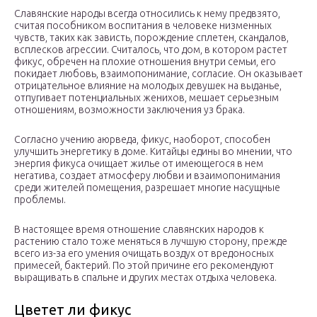
Славянские народы всегда относились к нему предвзято,
считая пособником воспитания в человеке низменных
чувств, таких как зависть, порождение сплетен, скандалов,
всплесков агрессии. Считалось, что дом, в котором растет
фикус, обречен на плохие отношения внутри семьи, его
покидает любовь, взаимопонимание, согласие. Он оказывает
отрицательное влияние на молодых девушек на выданье,
отпугивает потенциальных женихов, мешает серьезным
отношениям, возможности заключения уз брака.
Согласно учению аюрведа, фикус, наоборот, способен
улучшить энергетику в доме. Китайцы едины во мнении, что
энергия фикуса очищает жилье от имеющегося в нем
негатива, создает атмосферу любви и взаимопонимания
среди жителей помещения, разрешает многие насущные
проблемы.
В настоящее время отношение славянских народов к
растению стало тоже меняться в лучшую сторону, прежде
всего из-за его умения очищать воздух от вредоносных
примесей, бактерий. По этой причине его рекомендуют
выращивать в спальне и других местах отдыха человека.
Цветет ли фикус