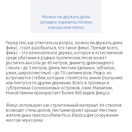
Можно ли держать дома
орхидею: варианты почему
хорошо или плохо
Перед тем, как ответить на вопрос, можно ли держать дома
фикус, стоит разобраться, что такое фикус. Прежде всего,
фикус – это вечнозеленое дерево, которое в естественной
среде обитания в родных тропических лесах может
достигать высоты до 40 метров, диаметр древовидного
ствола – до 5 метров, длина листьев (цельных, зубчатых,
узких, широколистных) – до 70 сантиметров. Редко, но
встречаются стебли, которые стелятся по земле (ползучие)
или плетутся по другим деревьям. Всего в тропиках и
субтропиках Соломоновых островов, Азии, Малайзии,
Новой Гвинеи произрастает более 800 видов фикуса.
Фикус используют как строительный материал. Из стволов
возводят стены домов, листьями кроют крыши. Местные
жители даже приспособили Ficus Elastica для сооружения
мостов через реки.