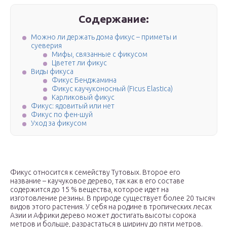
Содержание:
Можно ли держать дома фикус – приметы и
суеверия
Мифы, связанные с фикусом
Цветет ли фикус
Виды фикуса
Фикус Бенджамина
Фикус каучуконосный (Ficus Elastica)
Карликовый фикус
Фикус: ядовитый или нет
Фикус по фен-шуй
Уход за фикусом
Фикус относится к семейству Тутовых. Второе его
название – каучуковое дерево, так как в его составе
содержится до 15 % вещества, которое идет на
изготовление резины. В природе существует более 20 тысяч
видов этого растения. У себя на родине в тропических лесах
Азии и Африки дерево может достигать высоты сорока
метров и больше, разрастаться в ширину до пяти метров.