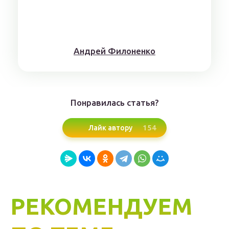
Aндрeй Филoнeнкo
Понравилась статья?
154
Лайк автору
РЕКОМЕНДУЕМ