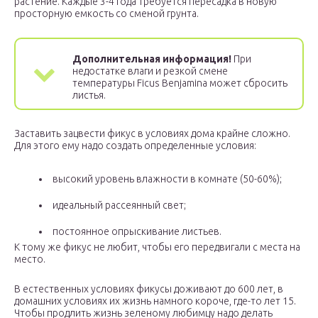
растение. Каждые 3-4 года требуется пересадка в новую
просторную емкость со сменой грунта.
Дополнительная информация!
При
недостатке влаги и резкой смене
температуры Ficus Benjamina может сбросить
листья.
Заставить зацвести фикус в условиях дома крайне сложно.
Для этого ему надо создать определенные условия:
высокий уровень влажности в комнате (50-60%);
идеальный рассеянный свет;
постоянное опрыскивание листьев.
К тому же фикус не любит, чтобы его передвигали с места на
место.
В естественных условиях фикусы доживают до 600 лет, в
домашних условиях их жизнь намного короче, где-то лет 15.
Чтобы продлить жизнь зеленому любимцу надо делать