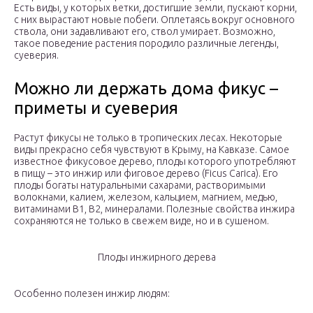
Есть виды, у которых ветки, достигшие земли, пускают корни,
с них вырастают новые побеги. Оплетаясь вокруг основного
ствола, они задавливают его, ствол умирает. Возможно,
такое поведение растения породило различные легенды,
суеверия.
Можно ли держать дома фикус –
приметы и суеверия
Растут фикусы не только в тропических лесах. Некоторые
виды прекрасно себя чувствуют в Крыму, на Кавказе. Самое
известное фикусовое дерево, плоды которого употребляют
в пищу – это инжир или фиговое дерево (Ficus Carica). Его
плоды богаты натуральными сахарами, растворимыми
волокнами, калием, железом, кальцием, магнием, медью,
витаминами B1, B2, минералами. Полезные свойства инжира
сохраняются не только в свежем виде, но и в сушеном.
Плоды инжирного дерева
Особенно полезен инжир людям: