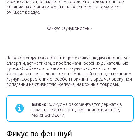
можно или нет, отпадает сам собой. Его положительное
влияние на организм женщины бесспорен, к тому же он
очищает воздух.
Фикус каучуконосный
Не рекомендуется держать в доме фикус людям склонным к
аллергии, астматикам, с проблемами верхних дыхательных
путей. Особенно это касается каучуконосных сортов,
которые испаряют через листья млечный сок под названием
каучук. Сок растения способен причинить вред человеку при
попадании на слизистую желудка, на кожные покровы.
Важно!
Фикус не рекомендуется держать в
помещении, где есть домашние животные,
маленькие дети.
Фикус по фен-шуй