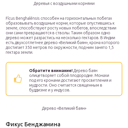
Деревья с воздушными корнями
Fícus Benghalénsis способен на горизонтальных побегах
образовывать воздушные корни, которые опустившись к
земле, способствуют росту новых побегов, впоследствии
они сами превращаются в стволы. Таким образом одно
дерево может разрастись на несколько гектаров. В Индии
есть двухсотлетнее дерево «Великий баян», крона которого
достигает 350 метров по окружности, под ним занято 1,5
гектара земли.
Обратите внимание!
Дерево баян
олицетворяет собой плодородие. Монахи
под его кронами достигают просветления и
мудрости. Оно считается священным в
буддизме и у индусов.
Дерево «Великий баян»
Фикус Бенджамина