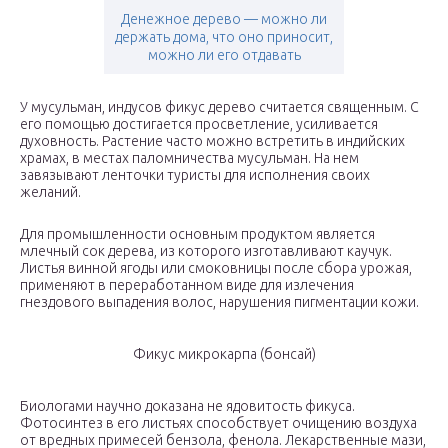
Денежное дерево — можно ли
держать дома, что оно приносит,
можно ли его отдавать
У мусульман, индусов фикус дерево считается священным. С
его помощью достигается просветление, усиливается
духовность. Растение часто можно встретить в индийских
храмах, в местах паломничества мусульман. На нем
завязывают ленточки туристы для исполнения своих
желаний.
Для промышленности основным продуктом является
млечный сок дерева, из которого изготавливают каучук.
Листья винной ягоды или смоковницы после сбора урожая,
применяют в переработанном виде для излечения
гнездового выпадения волос, нарушения пигментации кожи.
Фикус микрокарпа (бонсай)
Биологами научно доказана не ядовитость фикуса.
Фотосинтез в его листьях способствует очищению воздуха
от вредных примесей бензола, фенола. Лекарственные мази,