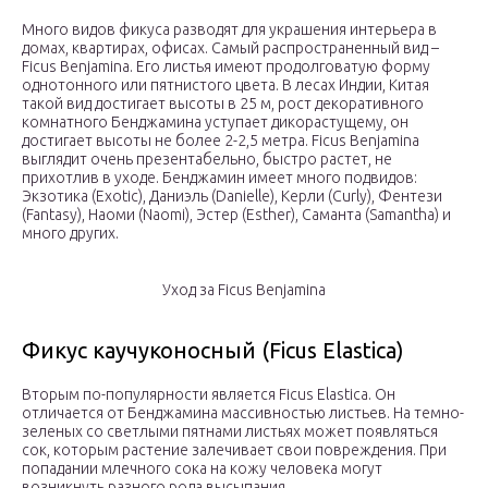
Много видов фикуса разводят для украшения интерьера в
домах, квартирах, офисах. Самый распространенный вид –
Ficus Benjamina. Его листья имеют продолговатую форму
однотонного или пятнистого цвета. В лесах Индии, Китая
такой вид достигает высоты в 25 м, рост декоративного
комнатного Бенджамина уступает дикорастущему, он
достигает высоты не более 2-2,5 метра. Ficus Benjamina
выглядит очень презентабельно, быстро растет, не
прихотлив в уходе. Бенджамин имеет много подвидов:
Экзотика (Exotic), Даниэль (Danielle), Керли (Curly), Фентези
(Fantasy), Наоми (Naomi), Эстер (Esther), Саманта (Samantha) и
много других.
Уход за Ficus Benjamina
Фикус каучуконосный (Ficus Elastica)
Вторым по-популярности является Ficus Elastica. Он
отличается от Бенджамина массивностью листьев. На темно-
зеленых со светлыми пятнами листьях может появляться
сок, которым растение залечивает свои повреждения. При
попадании млечного сока на кожу человека могут
возникнуть разного рода высыпания.