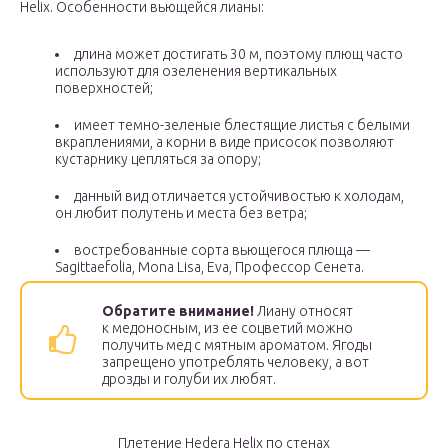
Helix. Особенности вьющейся лианы:
длина может достигать 30 м, поэтому плющ часто
используют для озеленения вертикальных
поверхностей;
имеет темно-зеленые блестящие листья с белыми
вкраплениями, а корни в виде присосок позволяют
кустарнику цепляться за опору;
данный вид отличается устойчивостью к холодам,
он любит полутень и места без ветра;
востребованные сорта вьющегося плюща —
Sagittaefolia, Mona Lisa, Eva, Профессор Сенета.
Обратите внимание!
Лиану относят
к медоносным, из ее соцветий можно
получить мед с мятным ароматом. Ягоды
запрещено употреблять человеку, а вот
дрозды и голуби их любят.
Плетение Hedera Helix по стенах