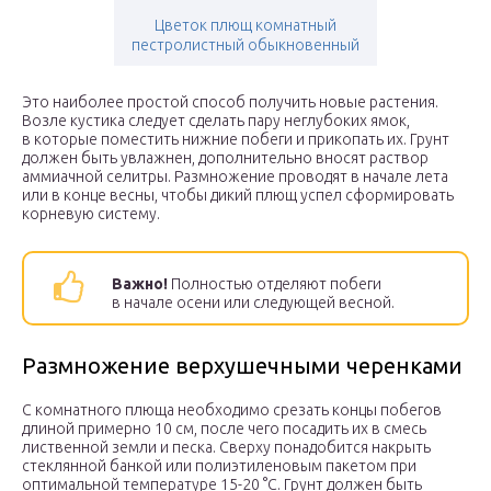
Цветок плющ комнатный
пестролистный обыкновенный
Это наиболее простой способ получить новые растения.
Возле кустика следует сделать пару неглубоких ямок,
в которые поместить нижние побеги и прикопать их. Грунт
должен быть увлажнен, дополнительно вносят раствор
аммиачной селитры. Размножение проводят в начале лета
или в конце весны, чтобы дикий плющ успел сформировать
корневую систему.
Важно!
Полностью отделяют побеги
в начале осени или следующей весной.
Размножение верхушечными черенками
С комнатного плюща необходимо срезать концы побегов
длиной примерно 10 см, после чего посадить их в смесь
лиственной земли и песка. Сверху понадобится накрыть
стеклянной банкой или полиэтиленовым пакетом при
оптимальной температуре 15-20 °С. Грунт должен быть