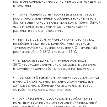
расти без солнца, но пестролистные формы нуждаются
в полутени;
полив. Поверхностная корневая система требует
постоянного увлажнения особенно весной и летом.
Застой воды и сухость почвы приведут к гибели. Зимой
частый полив возможен лишь при нахождении
растения в теплом помещении;
температура. В летний сезон может расти плющ
на заборе, в саду, на балконе. Отлично переносит
температурные колебания, сквозняки. Оптимальный
режим зимой — 6-12 °С, а летом — 18 °С;
влажность воздуха. При температуре выше
20 °С необходимо регулярно опрыскивать растение,
в помещении должна быть повышенная влажность;
подкормка. Весной и летом лиану удобряют трижды
в месяц. Зимой количество подкормок уменьшают
до 1 раза в месяц. Желтые и опавшие листья говорят
об избытке полезных компонентов;
грунт. Растение способно расти в любой почве,
но лучшим вариантом станет рыхлый универсальный
слабокислый субстрат или смесь из листовой