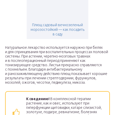
Плющ садовый вечнозеленый
морозостойкий — как посадить
в саду
Натуральное лекарство используется наружно при белях
и для спринцевания при воспалительных процессах половой
системы. При астении, черепно-мозговых травмах
и в послеоперационный период применяют как
тонизирующее средство. Листья прекрасно справляются
с похмельем. Благодаря антибактериальному
и ранозаживляющему действию плющ показывает хорошие
результаты при лечении стрептодермии, фурункулов,
мозолей, ожогов, чесотки, педикулеза, микоза.
К сведению!
В комплексной терапии
растение, как и овес, используют при
гиперфункции щитовидки, катаре слизистой,
золотухе, подагре, ревматизме, болезнях