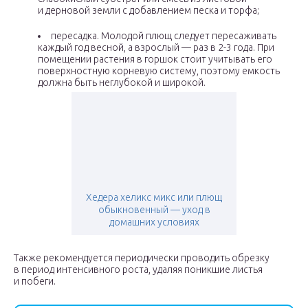
и дерновой земли с добавлением песка и торфа;
пересадка. Молодой плющ следует пересаживать
каждый год весной, а взрослый — раз в 2-3 года. При
помещении растения в горшок стоит учитывать его
поверхностную корневую систему, поэтому емкость
должна быть неглубокой и широкой.
Хедера хеликс микс или плющ
обыкновенный — уход в
домашних условиях
Также рекомендуется периодически проводить обрезку
в период интенсивного роста, удаляя поникшие листья
и побеги.