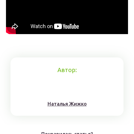
Автор:
Нaтaлья Жижкo
Понравилась статья?