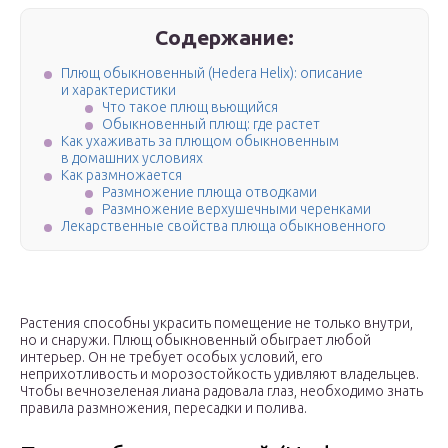
Содержание:
Плющ обыкновенный (Hedera Helix): описание
и характеристики
Что такое плющ вьющийся
Обыкновенный плющ: где растет
Как ухаживать за плющом обыкновенным
в домашних условиях
Как размножается
Размножение плюща отводками
Размножение верхушечными черенками
Лекарственные свойства плюща обыкновенного
Растения способны украсить помещение не только внутри,
но и снаружи. Плющ обыкновенный обыграет любой
интерьер. Он не требует особых условий, его
неприхотливость и морозостойкость удивляют владельцев.
Чтобы вечнозеленая лиана радовала глаз, необходимо знать
правила размножения, пересадки и полива.