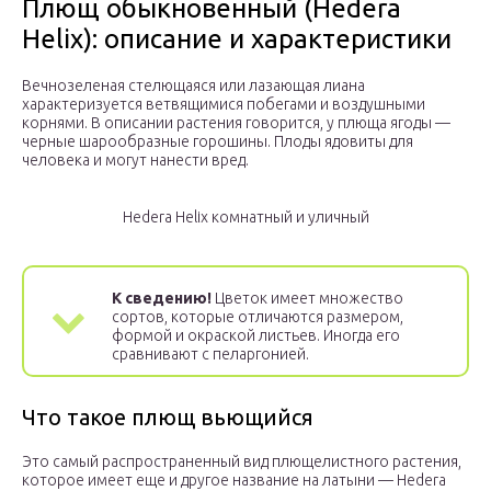
Плющ обыкновенный (Hedera
Helix): описание и характеристики
Вечнозеленая стелющаяся или лазающая лиана
характеризуется ветвящимися побегами и воздушными
корнями. В описании растения говорится, у плюща ягоды —
черные шарообразные горошины. Плоды ядовиты для
человека и могут нанести вред.
Hedera Helix комнатный и уличный
К сведению!
Цветок имеет множество
сортов, которые отличаются размером,
формой и окраской листьев. Иногда его
сравнивают с пеларгонией.
Что такое плющ вьющийся
Это самый распространенный вид плющелистного растения,
которое имеет еще и другое название на латыни — Hedera