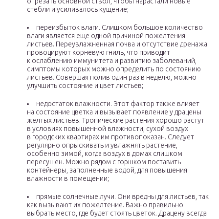
отрезать основной ствол, чтобы нарастали новые
стебли и усиливалось кущение;
переизбыток влаги. Слишком большое количество
влаги является еще одной причиной пожелтения
листьев. Переувлажненная почва и отсутствие дренажа
провоцируют корневую гниль, что приводит
к ослаблению иммунитета и развитию заболеваний,
симптомы которых можно определить по состоянию
листьев. Совершая полив один раз в неделю, можно
улучшить состояние и цвет листьев;
недостаток влажности. Этот фактор также влияет
на состояние цветка и вызывает появление у драцены
желтых листьев. Тропические растения хорошо растут
в условиях повышенной влажности, сухой воздух
в городских квартирах им противопоказан. Следует
регулярно опрыскивать и увлажнять растение,
особенно зимой, когда воздух в домах слишком
пересушен. Можно рядом с горшком поставить
контейнеры, заполненные водой, для повышения
влажности в помещении;
прямые солнечные лучи. Они вредны для листьев, так
как вызывают их пожелтение. Важно правильно
выбрать место, где будет стоять цветок. Драцену всегда