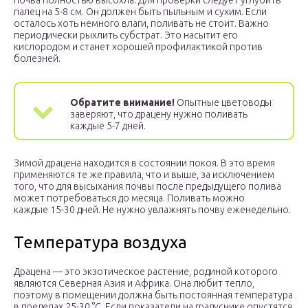
почва полностью высохла. Для проверки следует углубить
палец на 5-8 см. Он должен быть пыльным и сухим. Если
осталось хоть немного влаги, поливать не стоит. Важно
периодически рыхлить субстрат. Это насытит его
кислородом и станет хорошей профилактикой против
болезней.
Обратите внимание!
Опытные цветоводы
заверяют, что драцену нужно поливать
каждые 5-7 дней.
Зимой драцена находится в состоянии покоя. В это время
применяются те же правила, что и выше, за исключением
того, что для высыхания почвы после предыдущего полива
может потребоваться до месяца. Поливать можно
каждые 15-30 дней. Не нужно увлажнять почву еженедельно.
Температура воздуха
Драцена — это экзотическое растение, родиной которого
являются Северная Азия и Африка. Она любит тепло,
поэтому в помещении должна быть постоянная температура
в пределах 25-30 °С. Если показатели на градуснике опустятся