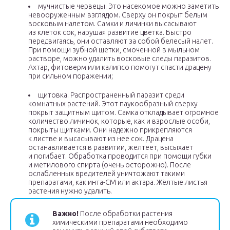
мучнистые червецы. Это насекомое можно заметить
невооруженным взглядом. Сверху он покрыт белым
восковым налетом. Самки и личинки высасывают
из клеток сок, нарушая развитие цветка. Быстро
передвигаясь, они оставляют за собой белесый налет.
При помощи зубной щетки, смоченной в мыльном
растворе, можно удалить восковые следы паразитов.
Ахтар, фитоверм или калипсо помогут спасти драцену
при сильном поражении;
щитовка. Распространенный паразит среди
комнатных растений. Этот паукообразный сверху
покрыт защитным щитом. Самка откладывает огромное
количество личинок, которые, как и взрослые особи,
покрыты щитками. Они надежно прикрепляются
к листве и высасывают из нее сок. Драцена
останавливается в развитии, желтеет, высыхает
и погибает. Обработка проводится при помощи губки
и метилового спирта (очень осторожно). После
ослабленных вредителей уничтожают такими
препаратами, как инта-СМ или актара. Жёлтые листья
растения нужно удалить.
Важно!
После обработки растения
химическими препаратами необходимо