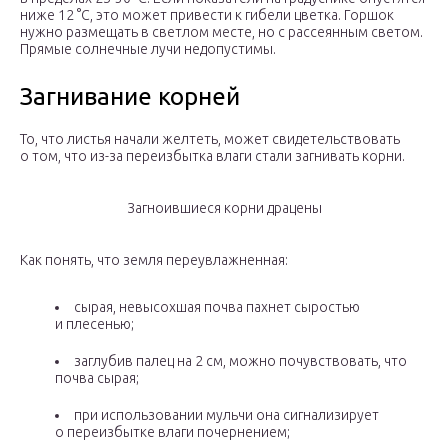
ниже 12 °С, это может привести к гибели цветка. Горшок
нужно размещать в светлом месте, но с рассеянным светом.
Прямые солнечные лучи недопустимы.
Загнивание корней
То, что листья начали желтеть, может свидетельствовать
о том, что из-за переизбытка влаги стали загнивать корни.
Загноившиеся корни драцены
Как понять, что земля переувлажненная:
сырая, невысохшая почва пахнет сыростью
и плесенью;
заглубив палец на 2 см, можно почувствовать, что
почва сырая;
при использовании мульчи она сигнализирует
о переизбытке влаги почернением;