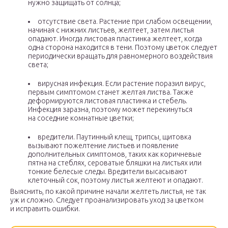
нужно защищать от солнца;
отсутствие света. Растение при слабом освещении,
начиная с нижних листьев, желтеет, затем листья
опадают. Иногда листовая пластинка желтеет, когда
одна сторона находится в тени. Поэтому цветок следует
периодически вращать для равномерного воздействия
света;
вирусная инфекция. Если растение поразил вирус,
первым симптомом станет желтая листва. Также
деформируются листовая пластинка и стебель.
Инфекция заразна, поэтому может перекинуться
на соседние комнатные цветки;
вредители. Паутинный клещ, трипсы, щитовка
вызывают пожелтение листьев и появление
дополнительных симптомов, таких как коричневые
пятна на стеблях, сероватые бляшки на листьях или
тонкие белесые следы. Вредители высасывают
клеточный сок, поэтому листья желтеют и опадают.
Выяснить, по какой причине начали желтеть листья, не так
уж и сложно. Следует проанализировать уход за цветком
и исправить ошибки.