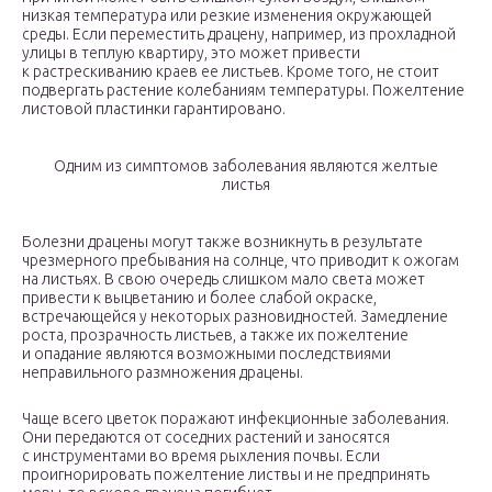
низкая температура или резкие изменения окружающей
среды. Если переместить драцену, например, из прохладной
улицы в теплую квартиру, это может привести
к растрескиванию краев ее листьев. Кроме того, не стоит
подвергать растение колебаниям температуры. Пожелтение
листовой пластинки гарантировано.
Одним из симптомов заболевания являются желтые
листья
Болезни драцены могут также возникнуть в результате
чрезмерного пребывания на солнце, что приводит к ожогам
на листьях. В свою очередь слишком мало света может
привести к выцветанию и более слабой окраске,
встречающейся у некоторых разновидностей. Замедление
роста, прозрачность листьев, а также их пожелтение
и опадание являются возможными последствиями
неправильного размножения драцены.
Чаще всего цветок поражают инфекционные заболевания.
Они передаются от соседних растений и заносятся
с инструментами во время рыхления почвы. Если
проигнорировать пожелтение листвы и не предпринять