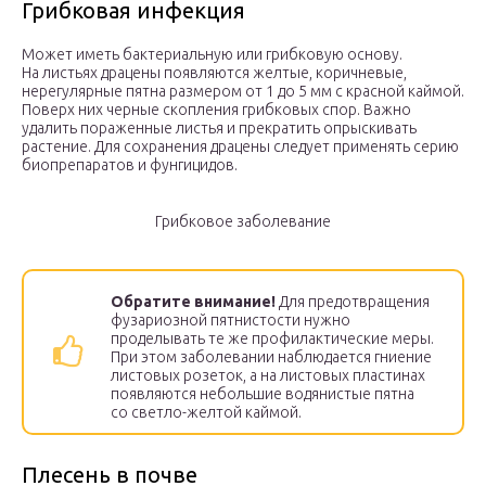
Грибковая инфекция
Может иметь бактериальную или грибковую основу.
На листьях драцены появляются желтые, коричневые,
нерегулярные пятна размером от 1 до 5 мм с красной каймой.
Поверх них черные скопления грибковых спор. Важно
удалить пораженные листья и прекратить опрыскивать
растение. Для сохранения драцены следует применять серию
биопрепаратов и фунгицидов.
Грибковое заболевание
Обратите внимание!
Для предотвращения
фузариозной пятнистости нужно
проделывать те же профилактические меры.
При этом заболевании наблюдается гниение
листовых розеток, а на листовых пластинах
появляются небольшие водянистые пятна
со светло-желтой каймой.
Плесень в почве