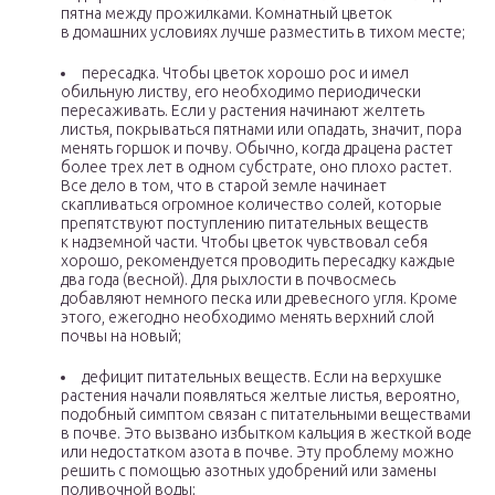
пятна между прожилками. Комнатный цветок
в домашних условиях лучше разместить в тихом месте;
пересадка. Чтобы цветок хорошо рос и имел
обильную листву, его необходимо периодически
пересаживать. Если у растения начинают желтеть
листья, покрываться пятнами или опадать, значит, пора
менять горшок и почву. Обычно, когда драцена растет
более трех лет в одном субстрате, оно плохо растет.
Все дело в том, что в старой земле начинает
скапливаться огромное количество солей, которые
препятствуют поступлению питательных веществ
к надземной части. Чтобы цветок чувствовал себя
хорошо, рекомендуется проводить пересадку каждые
два года (весной). Для рыхлости в почвосмесь
добавляют немного песка или древесного угля. Кроме
этого, ежегодно необходимо менять верхний слой
почвы на новый;
дефицит питательных веществ. Если на верхушке
растения начали появляться желтые листья, вероятно,
подобный симптом связан с питательными веществами
в почве. Это вызвано избытком кальция в жесткой воде
или недостатком азота в почве. Эту проблему можно
решить с помощью азотных удобрений или замены
поливочной воды;