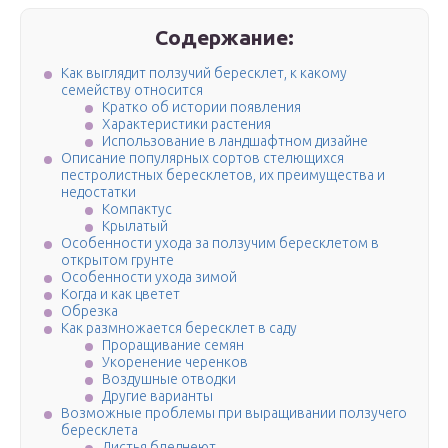
Содержание:
Как выглядит ползучий бересклет, к какому
семейству относится
Кратко об истории появления
Характеристики растения
Использование в ландшафтном дизайне
Описание популярных сортов стелющихся
пестролистных бересклетов, их преимущества и
недостатки
Компактус
Крылатый
Особенности ухода за ползучим бересклетом в
открытом грунте
Особенности ухода зимой
Когда и как цветет
Обрезка
Как размножается бересклет в саду
Проращивание семян
Укоренение черенков
Воздушные отводки
Другие варианты
Возможные проблемы при выращивании ползучего
бересклета
Листья бледнеют