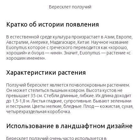
Бересклет ползучий
Кратко об истории появления
В естественной среде культура произрастает в Азии, Европе,
Австралии, Америке, Мадагаскаре, Китае. Научное название
Euonymus которое с греческого переводится как «хорошо,
хороший» и όνομα — «имя». Значит, Euonymus — растение «с
хорошим именем».
Характеристики растения
Ползучий бересклет является почвопокровным растением.
Он может стелиться пышным ковром. Высота кустов не
превышает 35 см. Стебли длинные, гибкие. Их длина доходит
до 1,5-1,8 м. Листья гладкие, супротивные. Бывают зелеными
и пестрыми. Цветы мелкие, бледные. Плод — кожистая, сухая,
четырёхраздельная коробочка.
Использование в ландшафтном дизайне
Бересклет ползучий очень часто используется в