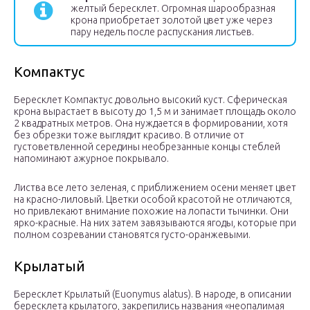
желтый бересклет. Огромная шарообразная
крона приобретает золотой цвет уже через
пару недель после распускания листьев.
Компактус
Бересклет Компактус довольно высокий куст. Сферическая
крона вырастает в высоту до 1,5 м и занимает площадь около
2 квадратных метров. Она нуждается в формировании, хотя
без обрезки тоже выглядит красиво. В отличие от
густоветвленной середины необрезанные концы стеблей
напоминают ажурное покрывало.
Листва все лето зеленая, с приближением осени меняет цвет
на красно-лиловый. Цветки особой красотой не отличаются,
но привлекают внимание похожие на лопасти тычинки. Они
ярко-красные. На них затем завязываются ягоды, которые при
полном созревании становятся густо-оранжевыми.
Крылатый
Бересклет Крылатый (Euonymus alatus). В народе, в описании
бересклета крылатого, закрепились названия «неопалимая