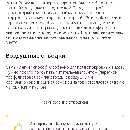
ветки. Верхушечный черенок должен быть с 4-5 почками.
Нижний срез делается под почкой. Перед высадкой в
плодородный грунт посадочный материал полезно
подержать в стимуляторе роста корней («Эпин», «Корневин»).
Горшок с черенками обильно поливается, помещается в
пластиковый пакет для создания парникового эффекта и
выставляется в теплое, темное место. При появлении новых
листочков саженец можно высаживать на постоянное
место.
Воздушные отводки
Самый легкий способ. Особенно для почвопокровных видов.
Нужно просто присыпать питательным грунтом (перегной,
торф, листовая земля) отводы с воздушными
корнями. Укоренившийся саженец на год оставляется рядом с
материнским кустом.
Размножение отводками
Интересно!
Ползучие виды выпускают
воздушные корни. Присыпав эти участки