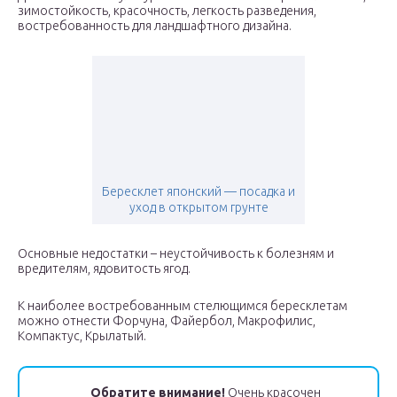
зимостойкость, красочность, легкость разведения,
востребованность для ландшафтного дизайна.
Бересклет японский — посадка и
уход в открытом грунте
Основные недостатки – неустойчивость к болезням и
вредителям, ядовитость ягод.
К наиболее востребованным стелющимся бересклетам
можно отнести Форчуна, Файербол, Макрофилис,
Компактус, Крылатый.
Обратите внимание!
Очень красочен