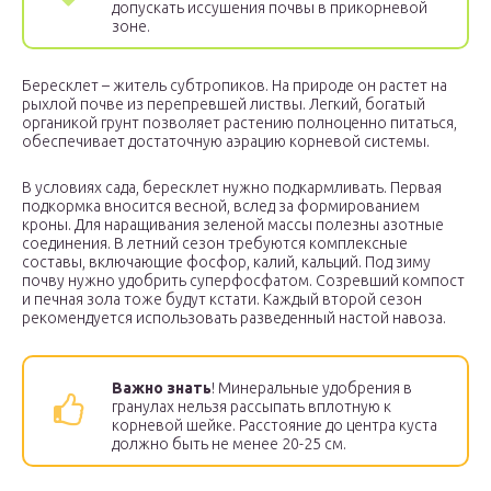
допускать иссушения почвы в прикорневой
зоне.
Бересклет – житель субтропиков. На природе он растет на
рыхлой почве из перепревшей листвы. Легкий, богатый
органикой грунт позволяет растению полноценно питаться,
обеспечивает достаточную аэрацию корневой системы.
В условиях сада, бересклет нужно подкармливать. Первая
подкормка вносится весной, вслед за формированием
кроны. Для наращивания зеленой массы полезны азотные
соединения. В летний сезон требуются комплексные
составы, включающие фосфор, калий, кальций. Под зиму
почву нужно удобрить суперфосфатом. Созревший компост
и печная зола тоже будут кстати. Каждый второй сезон
рекомендуется использовать разведенный настой навоза.
Важно знать
! Минеральные удобрения в
гранулах нельзя рассыпать вплотную к
корневой шейке. Расстояние до центра куста
должно быть не менее 20-25 см.