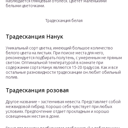
наблюдается глянцевый отблеск. Цветет маленькими
белыми цветочками.
Традесканция белая
Традесканция Нанук
Уникальный сорт цветка, имеющий большое количество
белого цвета на листьях. При поиске места для него,
рекомендуется подбирать полутень, с умеренным не прямым
светом. Оптимальной температурой в комнате при
содержании сорта Нанук являются 15-20 градусов. Как и все
остальные разновидности традесканции он любит обильный
полив.
Традесканция розовая
Другое название – застенчивая невеста. Представляет собой
межвидовой гибрид. Хорошо себя чувствует при любых
условиях. Предпочтение отдает прохладным и хорошо
освещенным местам в доме.