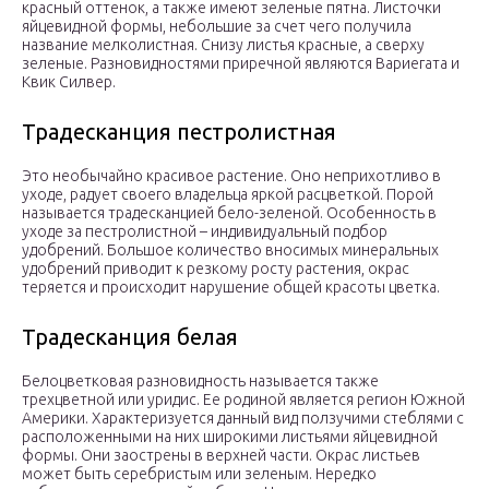
красный оттенок, а также имеют зеленые пятна. Листочки
яйцевидной формы, небольшие за счет чего получила
название мелколистная. Снизу листья красные, а сверху
зеленые. Разновидностями приречной являются Вариегата и
Квик Силвер.
Традесканция пестролистная
Это необычайно красивое растение. Оно неприхотливо в
уходе, радует своего владельца яркой расцветкой. Порой
называется традесканцией бело-зеленой. Особенность в
уходе за пестролистной – индивидуальный подбор
удобрений. Большое количество вносимых минеральных
удобрений приводит к резкому росту растения, окрас
теряется и происходит нарушение общей красоты цветка.
Традесканция белая
Белоцветковая разновидность называется также
трехцветной или уридис. Ее родиной является регион Южной
Америки. Характеризуется данный вид ползучими стеблями с
расположенными на них широкими листьями яйцевидной
формы. Они заострены в верхней части. Окрас листьев
может быть серебристым или зеленым. Нередко