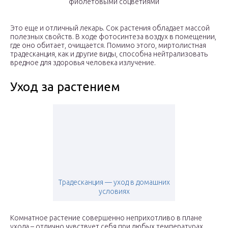
фиолетовыми соцветиями
Это еще и отличный лекарь. Сок растения обладает массой
полезных свойств. В ходе фотосинтеза воздух в помещении,
где оно обитает, очищается. Помимо этого, миртолистная
традесканция, как и другие виды, способна нейтрализовать
вредное для здоровья человека излучение.
Уход за растением
Традесканция — уход в домашних
условиях
Комнатное растение совершенно неприхотливо в плане
ухода – отлично чувствует себя при любых температурах.