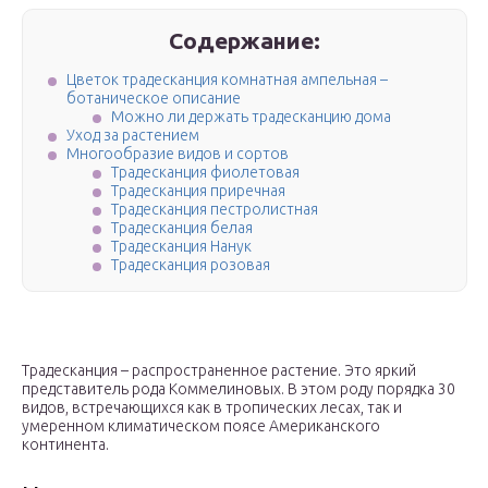
Содержание:
Цветок традесканция комнатная ампельная –
ботаническое описание
Можно ли держать традесканцию дома
Уход за растением
Многообразие видов и сортов
Традесканция фиолетовая
Традесканция приречная
Традесканция пестролистная
Традесканция белая
Традесканция Нанук
Традесканция розовая
Традесканция – распространенное растение. Это яркий
представитель рода Коммелиновых. В этом роду порядка 30
видов, встречающихся как в тропических лесах, так и
умеренном климатическом поясе Американского
континента.