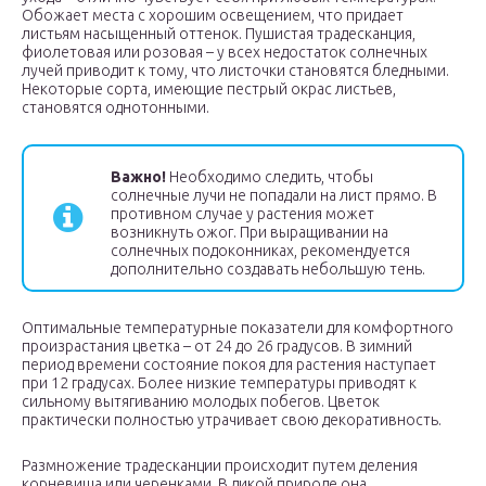
Обожает места с хорошим освещением, что придает
листьям насыщенный оттенок. Пушистая традесканция,
фиолетовая или розовая – у всех недостаток солнечных
лучей приводит к тому, что листочки становятся бледными.
Некоторые сорта, имеющие пестрый окрас листьев,
становятся однотонными.
Важно!
Необходимо следить, чтобы
солнечные лучи не попадали на лист прямо. В
противном случае у растения может
возникнуть ожог. При выращивании на
солнечных подоконниках, рекомендуется
дополнительно создавать небольшую тень.
Оптимальные температурные показатели для комфортного
произрастания цветка – от 24 до 26 градусов. В зимний
период времени состояние покоя для растения наступает
при 12 градусах. Более низкие температуры приводят к
сильному вытягиванию молодых побегов. Цветок
практически полностью утрачивает свою декоративность.
Размножение традесканции происходит путем деления
корневища или черенками. В дикой природе она