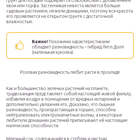
Грунт для посадки подбирается слабокислый с добавлением
хвои или торфа. Застенчивая невеста является больше
садовым растением, нежели домашним, поэтому вся красота
его проявляется на открытом грунте с достаточной
влажностью.
Важно!
Похожими характеристиками
обладает разновидность – гибрид Литл Долл
(маленькая куколка).
Розовая разновидность любит расти в прохладе
Как и большинство зеленых растений на планете,
традесканция представляет собой настоящий живой фильтр,
избавляя воздух в помещении от вредных испарений и
дополнительно увлажняя его. Доказано, что пышная
разновидность, произрастающая в горшке, способна
нейтрализовать электромагнитные волны, а некоторые
любители домашних растений приписывают ей настоящие
магические способности.
Млечный сок, содержащийся в стеблях и листьях