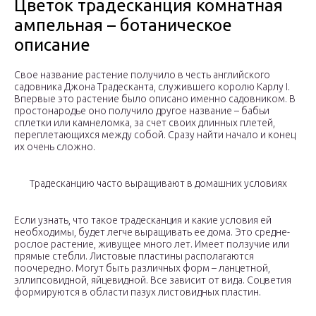
Цветок традесканция комнатная
ампельная – ботаническое
описание
Свое название растение получило в честь английского
садовника Джона Традесканта, служившего королю Карлу I.
Впервые это растение было описано именно садовником. В
простонародье оно получило другое название – бабьи
сплетки или камнеломка, за счет своих длинных плетей,
переплетающихся между собой. Сразу найти начало и конец
их очень сложно.
Традесканцию часто выращивают в домашних условиях
Если узнать, что такое традесканция и какие условия ей
необходимы, будет легче выращивать ее дома. Это средне-
рослое растение, живущее много лет. Имеет ползучие или
прямые стебли. Листовые пластины располагаются
поочередно. Могут быть различных форм – ланцетной,
эллипсовидной, яйцевидной. Все зависит от вида. Соцветия
формируются в области пазух листовидных пластин.