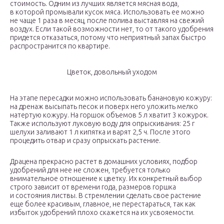
стоимость. Одним из лучших является мясная вода,
в которой промывали кусок мяса. Использовать ее можно
не чаще 1 раза в месяц, после полива выставляя на свежий
воздух. Если такой возможности нет, то от такого удобрения
придется отказаться, потому что неприятный запах быстро
распространится по квартире.
Цветок, довольный уходом
На этапе пересадки можно использовать банановую кожуру:
на дренаж высыпать песок и поверх него уложить мелко
натертую кожуру. На горшок объемов 5 л хватит 3 кожурок.
Также используют луковую воду для опрыскивания: 25 г
шелухи заливают 1 л кипятка и варят 2,5 ч. После этого
процедить отвар и сразу опрыскать растение.
Драцена прекрасно растет в домашних условиях, подбор
удобрений для нее не сложен, требуется только
внимательное отношение к цветку. Их конкретный выбор
строго зависит от времени года, размеров горшка
и состояния листвы. В стремлении сделать свое растение
еще более красивым, главное, не перестараться, так как
избыток удобрений плохо скажется на их усвояемости.