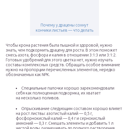
Почему у драцены сохнут
кончики листьев — что делать
Чтобы крона растения была пышной и здоровой, нужно
знать, чем подкормить драцену для роста. В этом поможет
смесь азота, фосфора и калия в отношении 3:1:3 или 3:1:2.
Готовых удобрений для этого цветка нет, нужно изучать
составы комплексных средств. Обращать особое внимание
нужно на пропорции перечисленных элементов, нередко
обозначаемых как NPK.
Специальные палочки хорошо зарекомендовали
себя как полноценная подкормка, их хватает
на несколько поливов.
Опрыскивание следующим составом хорошо влияет
на рост листвы: азотистый калий — 0,5 г,
фосфорнокислый калий — 0,4 г и сернокислый
аммоний — 0,3 г. Смешать элементы и добавить 1 л
чистой воды, размешивать до полного растворения.