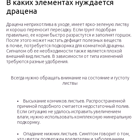
В каких элементах нуждается
драцена
Драцена неприхотлива в уходе, имеет ярко-зеленую листву
и хорошо переносит пересадку. Если грунт подобран
правильно, ее корни быстро разрастутся и заполнят горшок.
После этого может настать дефицит полезных веществ
в почве, потребуется подкормка для комнатной драцены.
Сигналом об ее необходимости также является плохой
внешний вид листьев. В зависимости от типа изменений
требуются разные удобрения.
Всегда нужно обращать внимание на состояние и густоту
листвы
Высыхание кончиков листьев. Распространенной
причиной подобного считается недостаточный полив.
Если ситуацию не удалось исправить увеличением
влаги, нужно использовать комплексную минеральную
подкормку.
Опадание нижних листьев. Симптом говорит о том,
что цветок подвержен вредителям и заболеваниям,