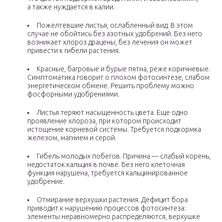
а также нуждается в калии.
Пожелтевшие листья, ослабленный вид. В этом
случае не обойтись без азотных удобрений. Без него
возникает хлороз драцены, без лечения он может
привести к гибели растения.
Красные, багровые и бурые пятна, реже коричневые.
Симптоматика говорит о плохом фотосинтезе, слабом
энергетическом обмене. Решить проблему можно
фосфорными удобрениями.
Листья теряют насыщенность цвета. Еще одно
проявление хлороза, при котором происходит
истощение корневой системы. Требуется подкормка
железом, магнием и серой.
Гибель молодых побегов. Причина — слабый корень,
недостаток кальция в почве. Без него клеточная
функция нарушена, требуется кальцинированное
удобрение.
Отмирание верхушки растения. Дефицит бора
приводит к нарушению процессов фотосинтеза:
элементы неравномерно распределяются, верхушке