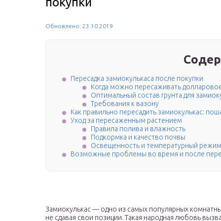
покупки
Обновлено: 23.10.2019
Содер
Пересадка замиокулькаса после покупки
Когда можно пересаживать долларово
Оптимальный состав грунта для замиок
Требования к вазону
Как правильно пересадить замиокулькас: по
Уход за пересаженным растением
Правила полива и влажность
Подкормка и качество почвы
Освещенность и температурный режи
Возможные проблемы во время и после пере
Замиокулькас — одно из самых популярных комнатных
не сдавая свои позиции. Такая народная любовь выз