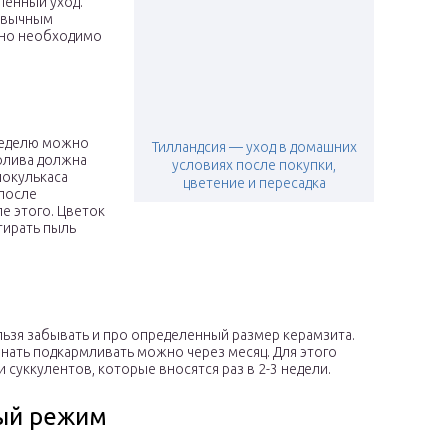
ленный уход.
ривычным
 но необходимо
неделю можно
Тилландсия — уход в домашних
олива должна
условиях после покупки,
иокулькаса
цветение и пересадка
 после
ле этого. Цветок
тирать пыль
льзя забывать и про определенный размер керамзита.
нать подкармливать можно через месяц. Для этого
 суккулентов, которые вносятся раз в 2-3 недели.
ый режим