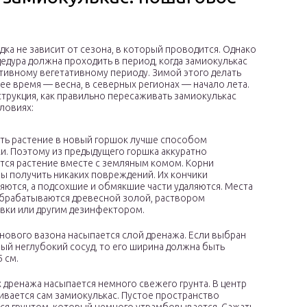
дка не зависит от сезона, в который проводится. Однако
едура должна проходить в период, когда замиокулькас
ктивному вегетативному периоду. Зимой этого делать
шее время — весна, в северных регионах — начало лета.
трукция, как правильно пересаживать замиокулькас
ловиях:
ть растение в новый горшок лучше способом
и. Поэтому из предыдущего горшка аккуратно
тся растение вместе с земляным комом. Корни
ы получить никаких повреждений. Их кончики
яются, а подсохшие и обмякшие части удаляются. Места
брабатываются древесной золой, раствором
вки или другим дезинфектором.
 нового вазона насыпается слой дренажа. Если выбран
ый неглубокий сосуд, то его ширина должна быть
 см.
 дренажа насыпается немного свежего грунта. В центр
ивается сам замиокулькас. Пустое пространство