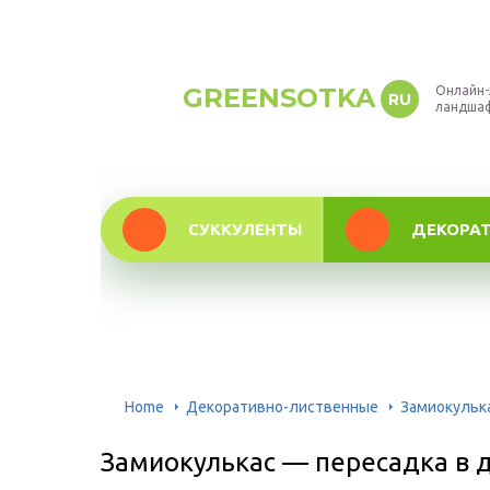
GREENSOTKA
Онлайн-
RU
ландша
СУККУЛЕНТЫ
ДЕКОРА
Home
Декоративно-лиственные
Замиокулька
Замиокулькас — пересадка в 