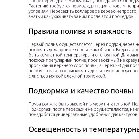
После пересадки замиокулькасу понадобится опреде
Растению требуется период адаптации к новым неп
условиям. Пересадить долларовое дерево непросто,
знать и как ухаживать за ним после этой процедуры.
Правила полива и влажность
Первый полив осуществляется через поддон, через 
поливать долларовое дерево как обычно. Вода для п
быть комнатной температуры и отстоянной. Для зам
подходит регулярный полив, производимый не сразу
просыхания верхнего слоя почвы, а через 2-3 дня пос
не обязательно опрыскивать, достаточно иногда про
с листьев мягкой влажной тряпочкой.
Подкормка и качество почвы
Почва должна быть рыхлой и в меру питательной. Не
Подкормки после пересадки не осуществляются, начи
понадобятся универсальные удобрения для кактусов и
Освещенность и температурн