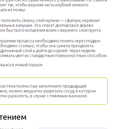
ся грунтом, который немного утрамбовывается. Сажать
тоит так, чтобы верхняя часть клубней немного
ала из почвы.
положить сверху слой мульчи — сфагнум, керамзит
иальные камушки. Это спасет долларовое дерево
ом быстрого испарения влаги с верхнего слоя грунта.
ершении процесса необходимо полить через поддон.
бходимо столько, чтобы она сумела преодолеть
дренажный слой и дойти до корней. Через неделю
ливать цветок стандартным поверхностным способом.
лькаса в новый горшок
 система полностью заполонило предыдущий
ожно, можно аккуратно разрезать сосуд, в котором
тно расколоть, в случае с глиняным вазоном).
стением