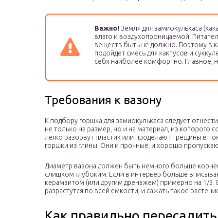
Важно!
Земля для замиокулькаса (как
влаго и воздухопроницаемой. Питате
веществ быть не должно. Поэтому в к
подойдет смесь для кактусов и суккул
себя наиболее комфортно. Главное, 
Требования к вазону
К подбору горшка для замиокулькаса следует отнес
не только на размер, но и на материал, из которого 
легко разорвут пластик или проделают трещины в то
горшки из глины. Они и прочные, и хорошо пропускаю
Диаметр вазона должен быть немного больше корнев
слишком глубоким. Если в интерьер больше вписываю
керамзитом (или другим дренажем) примерно на 1/3. 
разрастутся по всей емкости, и сажать такое растени
Как правильно пересадить