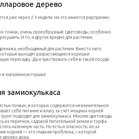
олларовое дерево
ся уже через 2-3 недели. На это имеется ряд причин:
вых точках, очень своеобразный. Цветоводы, особенно
есушить. И то, и другое вредно для растения;
дренажа, необходимый для растения. Вместо него
з которые выходят разрастающиеся корешки
шую пересадку. Да и чувствовать себя в такой посуде
 в магазинном горшке
ля замиокулькаса
нистых почвах, в которых содержится незначительное
вает себе питание и влагу за счет мощных корней
 грунт подходит для замиокулькаса. Многие цветоводы
 из перегноя, садовой питательной земли и торфа.
ить наземную часть. Но есть и опасность: из-за
ание корней — это главная проблема, с которой
 дерево дома.