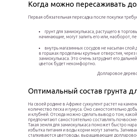
Когда можно пересаживать д
Первая обязательная пересадка после покупки требует
грунт для замиокулькаса, растущего в торго
начинающие, могут залить его или, наоборот, пер
внутрь магазинных сосудов не насыпан слой 
в горшках проделаны крупные отверстия, чере
замиокулькаса. Это очень затруднит его дальней
цветок будет некомфортно.
Долларовое дерево
Оптимальный состав грунта д
На своей родине в Африке суккулент растет на каме
количество песка и гумуса. Оно самостоятельно добы
и клубней. Отсюда можно сделать вывод о том, какой
предпочитают самостоятельно составлять почвосмесь
Такая земля для замиокулькаса поможет быстро нараст
избытка питания и воды корни могут загнить. Загнив
сталкиваются цветоводы, выращивающие долларовое