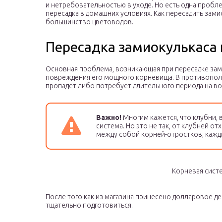
и нетребовательностью в уходе. Но есть одна пробл
пересадка в домашних условиях. Как пересадить зам
большинство цветоводов.
Пересадка замиокулькаса 
Основная проблема, возникающая при пересадке зам
повреждения его мощного корневища. В противополо
пропадет либо потребует длительного периода на в
Важно!
Многим кажется, что клубни, 
система. Но это не так, от клубней 
между собой корней-отростков, кажд
Корневая сист
После того как из магазина принесено долларовое д
тщательно подготовиться.