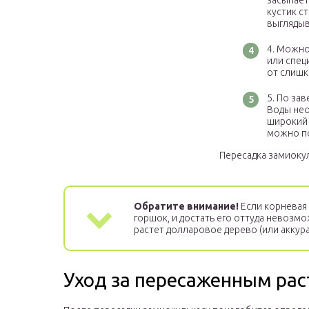
засыпает
кустик с
выглядыв
Можно 
или спец
от слишк
По зав
Воды нео
широкий 
можно по
Пересадка замиоку
Обратите внимание!
Если корневая
горшок, и достать его оттуда невозм
растет долларовое дерево (или аккура
Уход за пересаженным ра