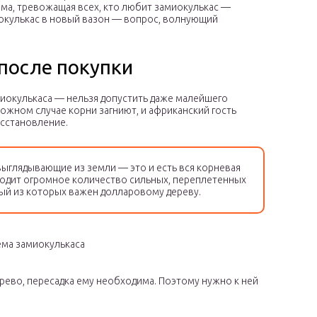
ема, тревожащая всех, кто любит замиокулькас —
иокулькас в новый вазон — вопрос, волнующий
после покупки
иокулькаса — нельзя допустить даже малейшего
жном случае корни загниют, и африканский гость
осстановление.
выглядывающие из земли — это и есть вся корневая
отходит огромное количество сильных, переплетенных
ый из которых важен долларовому дереву.
ема замиокулькаса
ерево, пересадка ему необходима. Поэтому нужно к ней