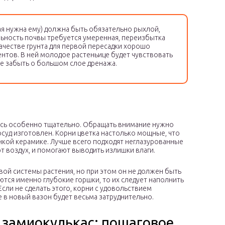
ая нужна ему) должна быть обязательно рыхлой,
льность почвы требуется умеренная, переизбытка
ачестве грунта для первой пересадки хорошо
ентов. В ней молодое растеньице будет чувствовать
не забыть о большом слое дренажа.
тись особенно тщательно. Обращать внимание нужно
сосуд изготовлен. Корни цветка настолько мощные, что
нкой керамике. Лучше всего подходят неглазурованные
т воздух, и помогают выводить излишки влаги.
ой системы растения, но при этом он не должен быть
тся именно глубокие горшки, то их следует наполнить
Если не сделать этого, корни с удовольствием
е в новый вазон будет весьма затруднительно.
 замиокулькас: пошаговое