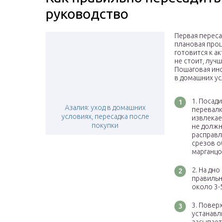
руководство
Первая переса
плановая проц
готовится к а
не стоит, луч
Пошаговая инс
в домашних ус
Посади
Азалия: уход в домашних
перевалк
условиях, пересадка после
извлекае
покупки
не должн
расправл
срезов о
марганцо
На дно
правильн
около 3-5
Поверх
устанавл