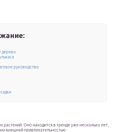
жание:
е дерево
улькаса
шаговое руководство
м
садки
 растений. Оно находится в тренде уже несколько лет,
вана внешней привлекательностью