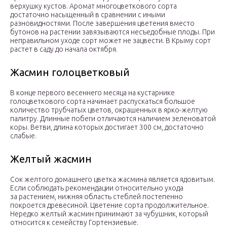
верхушку кустов. Аромат многоцветкового сорта
достаточно насыщенный в сравнении с иными
разновидностями. После завершения цветения вместо
бутонов на растении завязываются несъедобные плоды. При
неправильном уходе сорт может не зацвести. В Крыму сорт
растет в саду до начала октября.
Жасмин голоцветковый
В конце первого весеннего месяца на кустарнике
голоцветкового сорта начинает распускаться большое
количество трубчатых цветов, окрашенных в ярко-желтую
палитру. Длинные побеги отличаются наличием зеленоватой
коры. Ветви, длина которых достигает 300 см, достаточно
слабые.
Желтый жасмин
Сок желтого домашнего цветка жасмина является ядовитым.
Если соблюдать рекомендации относительно ухода
за растением, нижняя область стеблей постепенно
покроется древесиной. Цветение сорта продолжительное.
Нередко желтый жасмин принимают за чубушник, который
относится к семейству Гортензиевые.