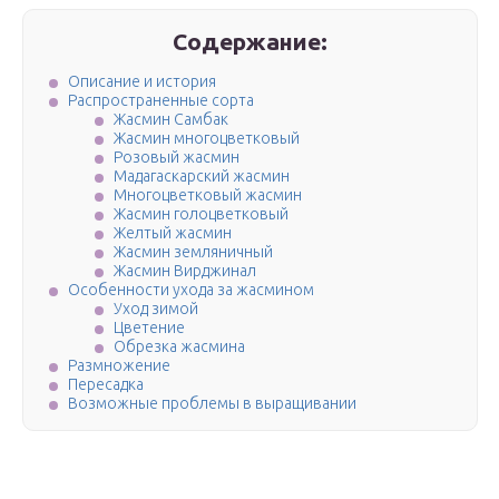
Содержание:
Описание и история
Распространенные сорта
Жасмин Самбак
Жасмин многоцветковый
Розовый жасмин
Мадагаскарский жасмин
Многоцветковый жасмин
Жасмин голоцветковый
Желтый жасмин
Жасмин земляничный
Жасмин Вирджинал
Особенности ухода за жасмином
Уход зимой
Цветение
Обрезка жасмина
Размножение
Пересадка
Возможные проблемы в выращивании