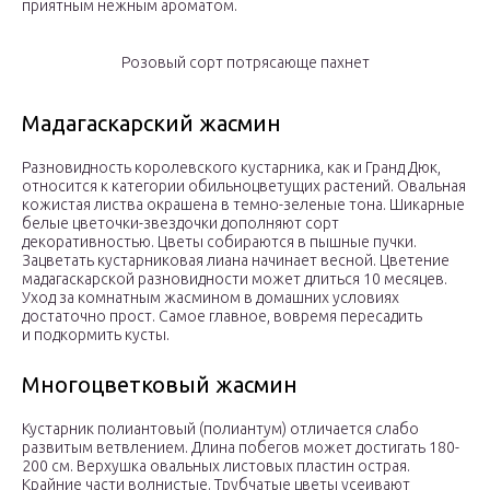
приятным нежным ароматом.
Розовый сорт потрясающе пахнет
Мадагаскарский жасмин
Разновидность королевского кустарника, как и Гранд Дюк,
относится к категории обильноцветущих растений. Овальная
кожистая листва окрашена в темно-зеленые тона. Шикарные
белые цветочки-звездочки дополняют сорт
декоративностью. Цветы собираются в пышные пучки.
Зацветать кустарниковая лиана начинает весной. Цветение
мадагаскарской разновидности может длиться 10 месяцев.
Уход за комнатным жасмином в домашних условиях
достаточно прост. Самое главное, вовремя пересадить
и подкормить кусты.
Многоцветковый жасмин
Кустарник полиантовый (полиантум) отличается слабо
развитым ветвлением. Длина побегов может достигать 180-
200 см. Верхушка овальных листовых пластин острая.
Крайние части волнистые. Трубчатые цветы усеивают