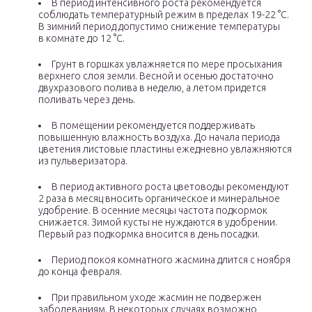
В период интенсивного роста рекомендуется
соблюдать температурный режим в пределах 19-22 °С.
В зимний период допустимо снижение температуры
в комнате до 12 °С.
Грунт в горшках увлажняется по мере просыхания
верхнего слоя земли. Весной и осенью достаточно
двухразового полива в неделю, а летом придется
поливать через день.
В помещении рекомендуется поддерживать
повышенную влажность воздуха. До начала периода
цветения листовые пластины ежедневно увлажняются
из пульверизатора.
В период активного роста цветоводы рекомендуют
2 раза в месяц вносить органическое и минеральное
удобрение. В осенние месяцы частота подкормок
снижается. Зимой кусты не нуждаются в удобрении.
Первый раз подкормка вносится в день посадки.
Период покоя комнатного жасмина длится с ноября
до конца февраля.
При правильном уходе жасмин не подвержен
заболеваниям. В некоторых случаях возможно