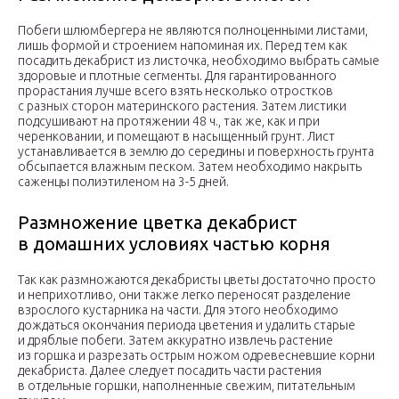
Побеги шлюмбергера не являются полноценными листами,
лишь формой и строением напоминая их. Перед тем как
посадить декабрист из листочка, необходимо выбрать самые
здоровые и плотные сегменты. Для гарантированного
прорастания лучше всего взять несколько отростков
с разных сторон материнского растения. Затем листики
подсушивают на протяжении 48 ч., так же, как и при
черенковании, и помещают в насыщенный грунт. Лист
устанавливается в землю до середины и поверхность грунта
обсыпается влажным песком. Затем необходимо накрыть
саженцы полиэтиленом на 3-5 дней.
Размножение цветка декабрист
в домашних условиях частью корня
Так как размножаются декабристы цветы достаточно просто
и неприхотливо, они также легко переносят разделение
взрослого кустарника на части. Для этого необходимо
дождаться окончания периода цветения и удалить старые
и дряблые побеги. Затем аккуратно извлечь растение
из горшка и разрезать острым ножом одревесневшие корни
декабриста. Далее следует посадить части растения
в отдельные горшки, наполненные свежим, питательным