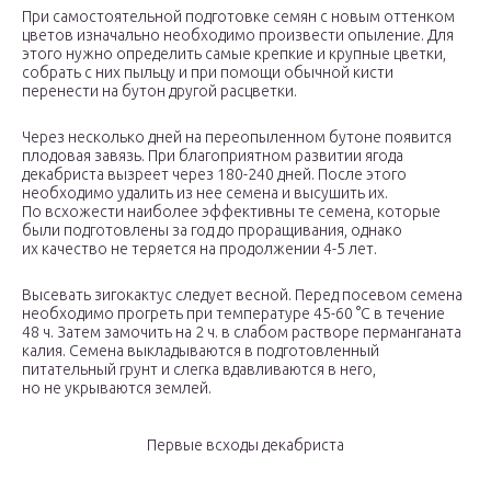
При самостоятельной подготовке семян с новым оттенком
цветов изначально необходимо произвести опыление. Для
этого нужно определить самые крепкие и крупные цветки,
собрать с них пыльцу и при помощи обычной кисти
перенести на бутон другой расцветки.
Через несколько дней на переопыленном бутоне появится
плодовая завязь. При благоприятном развитии ягода
декабриста вызреет через 180-240 дней. После этого
необходимо удалить из нее семена и высушить их.
По всхожести наиболее эффективны те семена, которые
были подготовлены за год до проращивания, однако
их качество не теряется на продолжении 4-5 лет.
Высевать зигокактус следует весной. Перед посевом семена
необходимо прогреть при температуре 45-60 °С в течение
48 ч. Затем замочить на 2 ч. в слабом растворе перманганата
калия. Семена выкладываются в подготовленный
питательный грунт и слегка вдавливаются в него,
но не укрываются землей.
Первые всходы декабриста