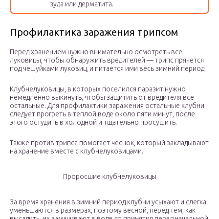
зуда или дерматита.
Профилактика заражения трипсом
Перед хранением нужно внимательно осмотреть все
луковицы, чтобы обнаружить вредителей — трипс прячется
под чешуйками луковиц, и питается ими весь зимний период.
Клубнелуковицы, в которых поселился паразит нужно
немедленно выкинуть, чтобы защитить от вредителя все
остальные. Для профилактики заражения остальные клубни
следует прогреть в теплой воде около пяти минут, после
этого остудить в холодной и тщательно просушить.
Также против трипса помогает чеснок, который закладывают
на хранение вместе с клубнелуковицами.
Проросшие клубнелуковицы
За время хранения в зимний период клубни усыхают и слегка
уменьшаются в размерах, поэтому весной, перед тем, как
высадить, их замачивают в воде до принятия первоначальной