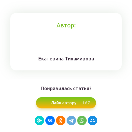
Автор:
Eкaтерина Тихaмировa
Понравилась статья?
167
Лайк автору