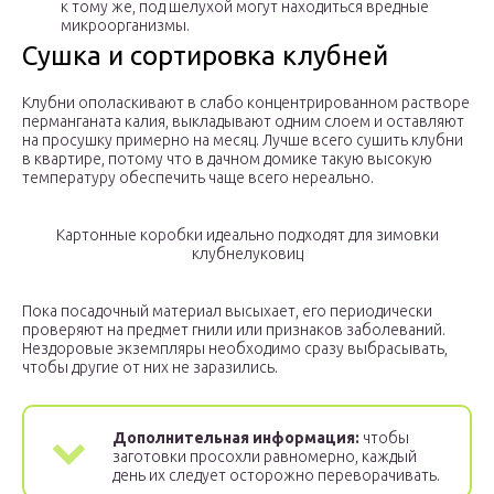
к тому же, под шелухой могут находиться вредные
микроорганизмы.
Сушка и сортировка клубней
Клубни ополаскивают в слабо концентрированном растворе
перманганата калия, выкладывают одним слоем и оставляют
на просушку примерно на месяц. Лучше всего сушить клубни
в квартире, потому что в дачном домике такую высокую
температуру обеспечить чаще всего нереально.
Картонные коробки идеально подходят для зимовки
клубнелуковиц
Пока посадочный материал высыхает, его периодически
проверяют на предмет гнили или признаков заболеваний.
Нездоровые экземпляры необходимо сразу выбрасывать,
чтобы другие от них не заразились.
Дополнительная информация:
чтобы
заготовки просохли равномерно, каждый
день их следует осторожно переворачивать.