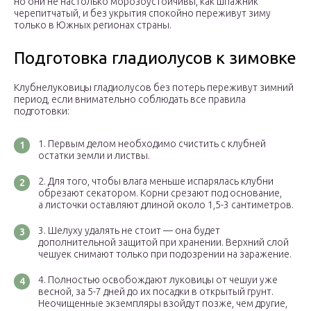
но они не настолько морозоустойчивы, как шпажник
черепитчатый, и без укрытия спокойно переживут зиму
только в Южных регионах страны.
Подготовка гладиолусов к зимовке
Клубнелуковицы гладиолусов без потерь переживут зимний
период, если внимательно соблюдать все правила
подготовки:
Первым делом необходимо счистить с клубней
остатки земли и листвы.
Для того, чтобы влага меньше испарялась клубни
обрезают секатором. Корни срезают под основание,
а листочки оставляют длиной около 1,5-3 сантиметров.
Шелуху удалять не стоит — она будет
дополнительной защитой при хранении. Верхний слой
чешуек снимают только при подозрении на заражение.
Полностью освобождают луковицы от чешуи уже
весной, за 5-7 дней до их посадки в открытый грунт.
Неочищенные экземпляры взойдут позже, чем другие,