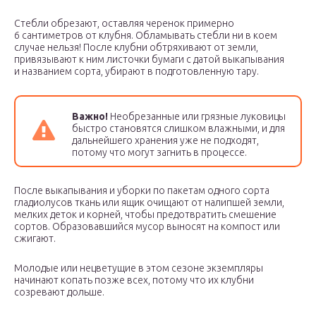
Стебли обрезают, оставляя черенок примерно
6 сантиметров от клубня. Обламывать стебли ни в коем
случае нельзя! После клубни обтряхивают от земли,
привязывают к ним листочки бумаги с датой выкапывания
и названием сорта, убирают в подготовленную тару.
Важно!
Необрезанные или грязные луковицы
быстро становятся слишком влажными, и для
дальнейшего хранения уже не подходят,
потому что могут загнить в процессе.
После выкапывания и уборки по пакетам одного сорта
гладиолусов ткань или ящик очищают от налипшей земли,
мелких деток и корней, чтобы предотвратить смешение
сортов. Образовавшийся мусор выносят на компост или
сжигают.
Молодые или нецветущие в этом сезоне экземпляры
начинают копать позже всех, потому что их клубни
созревают дольше.