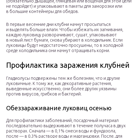
(обязательно дышащей, глянцевая или вощеная для этой цели
не подойдет) и упаковывают в пакеты для заморозки или
в большие контейнеры для обедов.
В первые весенние дни клубни начнут просыпаться
и выделять больше влаги. Чтобы избежать их загнивания,
каждую луковицу разворачивают, сушат, упаковывают
в новый лист бумаги, снова убирают в холодильник. Если
луковицы будут недостаточно просушены, то в холодной
среде холодильника они начнут отращивать корни.
Профилактика заражения клубней
Гладиолусы подвержены тем же болезням, что и другие
луковичные. К тому же, как декоративные растения,
выведенные искусственно, они более других уязвимы
против вирусов, грибков и бактерий.
Обеззараживание луковиц осенью
Для профилактики заболеваний, посадочный материал
последовательно выдерживают в течение получаса в двух
растворах. Сначала — в 0,1% смеси воды и фундазола,
после — в 0,3% растворе воды и марганцовки. После, для