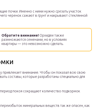
пящие почки. Именно с ними нужно срезать участок
 чего черенок сажают в грунт и накрывают стеклянной
Обратите внимание!
Орхидеи также
размножаются семенами, но в условиях
квартиры — это невозможно сделать.
рмки
зу привлекает внимание. Чтобы он показал всю свою
овать составы, которые разработаны специально для
 В период покоя сокращают количество подкормок
к переизбыток минеральных веществ так же опасен, как