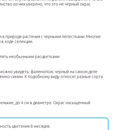
нство из них уверено, что это не черный окрас
и в природе растения с черными лепестками. Многие
 в ходе селекции.
ивлять необычными расцветками
 можно увидеть: фаленопсис черный на самом деле
мно-синим. К подобному виду относят разные сорта.
енькие, до 4 см в диаметре. Окрас насыщенный
ость цветения 8 месяцев.