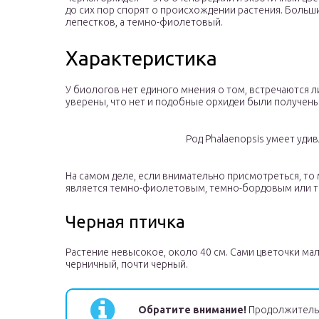
до сих пор спорят о происхождении растения. Больши
лепестков, а темно-фиолетовый.
Характеристика
У биологов нет единого мнения о том, встречаются л
уверены, что нет и подобные орхидеи были получены
Род Phalaenopsis умеет уд
На самом деле, если внимательно присмотреться, то
является темно-фиолетовым, темно-бордовым или те
Черная птичка
Растение невысокое, около 40 см. Сами цветочки мал
черничный, почти черный.
Обратите внимание!
Продолжительн