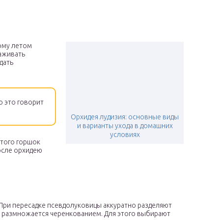
ому летом
саживать
дать
о это говорит
Орхидея лудизия: основные виды
и варианты ухода в домашних
условиях
этого горшок
После орхидею
 При пересадке псевдолуковицы аккуратно разделяют
е размножается черенкованием. Для этого выбирают