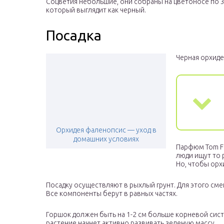
Соцветия небольшие, они собраны на цветоносе по 3
который выглядит как черный.
Посадка
Черная орхиде
Орхидея фаленопсис — уход в
домашних условиях
Парфюм Tom Fo
люди ищут то 
Но, чтобы орх
Посадку осуществляют в рыхлый грунт. Для этого сме
Все компоненты берут в равных частях.
Горшок должен быть на 1-2 см больше корневой сис
растение начнет активно развивать зеленую массу.