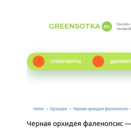
GREENSOTKA
Онлайн-
RU
ландша
СУККУЛЕНТЫ
ДЕКОРА
Home
Орхидеи
Черная орхидея фаленопсис 
Черная орхидея фаленопсис —