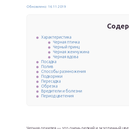
Обновлено: 16.11.2019
Содер
Характеристика
Черная птичка
Черный принц
Черная жемчужина
Черная вдова
Посадка
Полив
Способы размножения
Подкормки
Пересадка
Обрезка
Вредители и болезни
Период цветения
Черная орхидея — это очень редкий и экзотичный цв