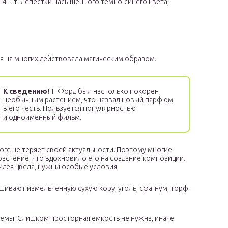
-4 шт. Лепестки насыщенного темно-синего цвета,
я на многих действовала магическим образом.
К сведению!
Т. Форд был настолько покорен
необычным растением, что назвал новый парфюм
в его честь. Пользуется популярностью
и одноименный фильм.
rd не теряет своей актуальности. Поэтому многие
растение, что вдохновило его на создание композиции.
идея цвела, нужны особые условия.
шивают измельченную сухую кору, уголь, сфагнум, торф.
темы. Слишком просторная емкость не нужна, иначе