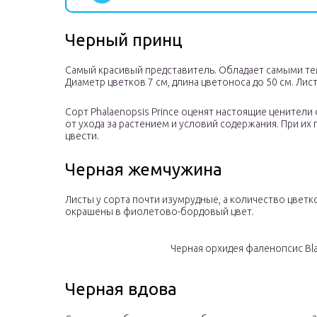
Черный принц
Самый красивый представитель. Обладает самыми т
Диаметр цветков 7 см, длина цветоноса до 50 см. Лис
Сорт Phalaenopsis Prince оценят настоящие ценители
от ухода за растением и условий содержания. При их
цвести.
Черная жемчужина
Листы у сорта почти изумрудные, а количество цветк
окрашены в фиолетово-бордовый цвет.
Черная орхидея фаленопсис Bla
Черная вдова