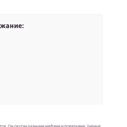
жание:
еток. Он окутан разными мифами и поверьями. Ученые