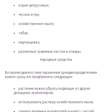
корки цитрусовых;
чеснок и лук;
хозяйственное мыло;
табак;
марганцовка;
различные травяные настои и отвары.
Народные средства
Во время диагностики заражения орхидеи вредителями
важно сразу же предпринять следующее:
растение нужно убрать подальше от других
домашних экземпляров;
использовать раствор хозяйственного мыла;
удалить видимых вредителей и налет с частей