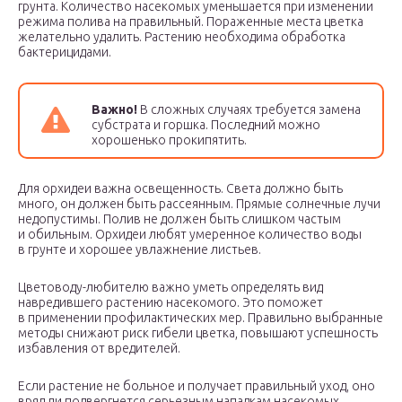
грунта. Количество насекомых уменьшается при изменении
режима полива на правильный. Пораженные места цветка
желательно удалить. Растению необходима обработка
бактерицидами.
Важно!
В сложных случаях требуется замена
субстрата и горшка. Последний можно
хорошенько прокипятить.
Для орхидеи важна освещенность. Света должно быть
много, он должен быть рассеянным. Прямые солнечные лучи
недопустимы. Полив не должен быть слишком частым
и обильным. Орхидеи любят умеренное количество воды
в грунте и хорошее увлажнение листьев.
Цветоводу-любителю важно уметь определять вид
навредившего растению насекомого. Это поможет
в применении профилактических мер. Правильно выбранные
методы снижают риск гибели цветка, повышают успешность
избавления от вредителей.
Если растение не больное и получает правильный уход, оно
вряд ли подвергнется серьезным нападкам насекомых