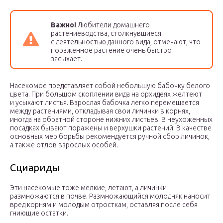
Важно!
Любители домашнего
растениеводства, столкнувшиеся
с деятельностью данного вида, отмечают, что
пораженное растение очень быстро
засыхает.
Насекомое представляет собой небольшую бабочку белого
цвета. При большом скоплении вида на орхидеях желтеют
и усыхают листья. Взрослая бабочка легко перемещается
между растениями, откладывая свои личинки в корнях,
иногда на обратной стороне нижних листьев. В неухоженных
посадках бывают поражены и верхушки растений. В качестве
основных мер борьбы рекомендуется ручной сбор личинок,
а также отлов взрослых особей.
Сциариды
Эти насекомые тоже мелкие, летают, а личинки
размножаются в почве. Размножающийся молодняк наносит
вред корням и молодым отросткам, оставляя после себя
гниющие остатки.