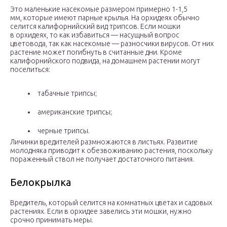
Это маленькие насекомые размером примерно 1-1,5
мм, которые имеют парные крылья. На орхидеях обычно
селится калифорнийский вид трипсов. Если мошки
в орхидеях, то как избавиться — насущный вопрос
цветовода, так как насекомые — разносчики вирусов. От них
растение может погибнуть в считанные дни. Кроме
калифорнийского подвида, на домашнем растении могут
поселиться:
табачные трипсы;
американские трипсы;
черные трипсы.
Личинки вредителей размножаются в листьях. Развитие
молодняка приводит к обезвоживанию растения, поскольку
пораженный ствол не получает достаточного питания.
Белокрылка
Вредитель, который селится на комнатных цветах и садовых
растениях. Если в орхидее завелись эти мошки, нужно
срочно принимать меры.