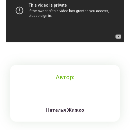
Автор:
Нaтaлья Жижкo