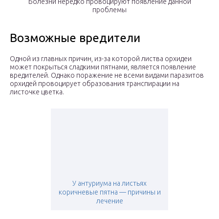
Болезни нередко провоцируют появление данной
проблемы
Возможные вредители
Одной из главных причин, из-за которой листва орхидеи
может покрыться сладкими пятнами, является появление
вредителей. Однако поражение не всеми видами паразитов
орхидей провоцирует образования транспирации на
листочке цветка.
У антуриума на листьях
коричневые пятна — причины и
лечение