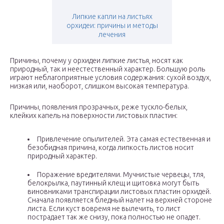
Липкие капли на листьях
орхидеи: причины и методы
лечения
Причины, почему у орхидеи липкие листья, носят как
природный, так и неестественный характер. Большую роль
играют неблагоприятные условия содержания: сухой воздух,
низкая или, наоборот, слишком высокая температура.
Причины, появления прозрачных, реже тускло-белых,
клейких капель на поверхности листовых пластин:
Привлечение опылителей. Эта самая естественная и
безобидная причина, когда липкость листов носит
природный характер.
Поражение вредителями. Мучнистые червецы, тля,
белокрылка, паутинный клещ и щитовка могут быть
виновниками транспирации листовых пластин орхидей.
Сначала появляется бледный налет на верхней стороне
листа. Если куст вовремя не вылечить, то лист
пострадает так же снизу, пока полностью не опадет.