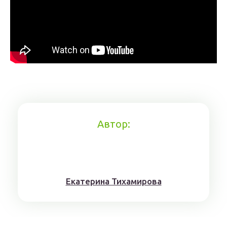
Автор:
Eкaтерина Тихaмировa