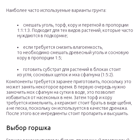
Наиболее часто используемые варианты грунта:
смешать уголь, торф, кору и перегной в пропорции
1:1:1:3. Подходит для тех видов растений, которые часто
нуждаются в подкормке;
если требуется снизить влагоемкость,
то необходимо смешать древесный уголь и сосновую
кору в пропорции 1:5;
готовить субстрат для растений в блоках стоит
из угля, сосновых щепок и мха сфагнума (1:5:2).
Компоненты требуется заранее приготовить, поскольку это
может занять некоторое время. В первую очередь нужно
замочить мох сфагнум на сутки в воде, это позволит
избавиться от насекомых в нем. Затем торф и кору
требуется измельчить, а керамзит стоит брать в виде щебня,
а не песка, поскольку он используется в качестве дренажа.
После этого все ингредиенты стоит пропарить и высушить.
Выбор горшка