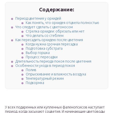
Содержание:
Период цветения у орхидей
Как понять, что орхидея отцвела полностью
Что следует сделать с цветоносом
Стрелка орхидеи: обрезать или нет
Что делать со стеблем
Как пересадить орхидею после цветения
Когда нужна срочная пересадка
Подготовка субстрата
Выбор горшка
Процесс пересадки
Длительность периода покоя после цветения
Особенности ухода в период покоя
Полив
Опрыскивание и влажность воздуха
Температурный режим
Подкормка
У всех подаренных или купленных фаленопсисов наступает
период, когда засыхают соцветия. И начинающие цветоводы