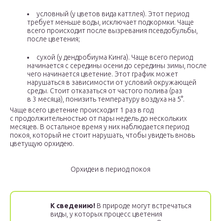
условный (у цветов вида каттлея). Этот период
требует меньше воды, исключает подкормки. Чаще
всего происходит после вызревания псевдобульбы,
после цветения;
сухой (у дендробиума Кинга). Чаще всего период
начинается с середины осени до середины зимы, после
чего начинается цветение. Этот график может
нарушаться в зависимости от условий окружающей
среды. Стоит отказаться от частого полива (раз
в 3 месяца), понизить температуру воздуха на 5°.
Чаще всего цветение происходит 1 раз в год
с продолжительностью от пары недель до нескольких
месяцев. В остальное время у них наблюдается период
покоя, который не стоит нарушать, чтобы увидеть вновь
цветущую орхидею.
Орхидеи в период покоя
К сведению!
В природе могут встречаться
виды, у которых процесс цветения