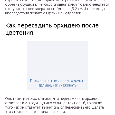
отросток около 1 см, обработать срез антисептиком. Если
обрезка осуществляется до спящей почки, то рекомендуется
отступить от нее вверх по стеблю на 1,5-2 см. Из нее могут
впоследствии появиться детки или отростки.
Как пересадить орхидею после
цветения
Глоксиния отцвела — что делать
дальше, как ухаживать
Опытные цветоводы знают, что пересаживать орхидею
стоит раз в 2-3 года. Однако если цветок новый, то после
того как он отцветет, имеет смысл пересадить его. Делать
это стоит по нескольким причинам: