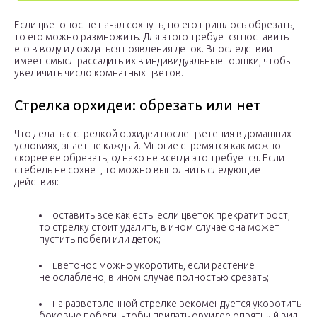
Если цветонос не начал сохнуть, но его пришлось обрезать,
то его можно размножить. Для этого требуется поставить
его в воду и дождаться появления деток. Впоследствии
имеет смысл рассадить их в индивидуальные горшки, чтобы
увеличить число комнатных цветов.
Стрелка орхидеи: обрезать или нет
Что делать с стрелкой орхидеи после цветения в домашних
условиях, знает не каждый. Многие стремятся как можно
скорее ее обрезать, однако не всегда это требуется. Если
стебель не сохнет, то можно выполнить следующие
действия:
оставить все как есть: если цветок прекратит рост,
то стрелку стоит удалить, в ином случае она может
пустить побеги или деток;
цветонос можно укоротить, если растение
не ослаблено, в ином случае полностью срезать;
на разветвленной стрелке рекомендуется укоротить
боковые побеги, чтобы придать орхидее опрятный вид.