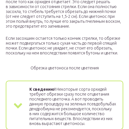
после того как орхидея отцветает. Это следует решать
в зависимости от состояния стрелки. Если она полностью
засохла, то стебель требуется обрезать до нижней почки
(от нее следует отступить на 1,5-2 см). Если цветонос при
этом полый внутрь, то лучше его закрыть пчелиным воском,
это предотвратит его загнивание.
Если засохшим остается только кончик стрелки, то обрезке
может подвергаться только сухая часть до первой спящей
почки. Если цветонос не увядает, не стоит его обрезать,
поскольку на нем впоследствии появятся бутоны и цветки.
Обрезка цветоноса после цветения
К сведению!
Некоторые сорта орхидей
требуют обрезки сразу после отцветания
последнего цветочка. А вот проводить
данную процедуру на зеленых псевдобульбах
дендробиума не рекомендуется, поскольку
в них содержится большое количество
питательных веществ. Впоследствии из них
вновь вырастают цветоносы.