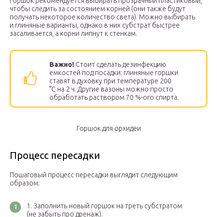
Горшок рекомендуется выбирать прозрачный пластиковый,
чтобы следить за состоянием корней (они также будут
получать некоторое количество света). Можно выбирать
и глиняные варианты, однако в них субстрат быстрее
засаливается, а корни липнут к стенкам.
Важно!
Стоит сделать дезинфекцию
емкостей под посадки: глиняные горшки
ставят в духовку при температуре 200
°С на 2 ч. Другие вазоны можно просто
обработать раствором 70 %-ого спирта.
Горшок для орхидеи
Процесс пересадки
Пошаговый процесс пересадки выглядит следующим
образом:
Заполнить новый горшок на треть субстратом
(не забыть про дренаж).