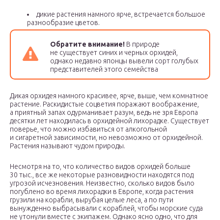
дикие растения намного ярче, встречается большое
разнообразие цветов.
Обратите внимание!
В природе
не существует синих и черных орхидей,
однако недавно японцы вывели сорт голубых
представителей этого семейства
Дикая орхидея намного красивее, ярче, выше, чем комнатное
растение. Раскидистые соцветия поражают воображение,
а приятный запах одурманивает разум, ведь не зря Европа
десятки лет находилась в орхидейной лихорадке. Существует
поверье, что можно избавиться от алкогольной
и сигаретной зависимости, но невозможно от орхидейной.
Растения называют чудом природы.
Несмотря на то, что количество видов орхидей больше
30 тыс., все же некоторые разновидности находятся под
угрозой исчезновения. Неизвестно, сколько видов было
погублено во время лихорадки в Европе, когда растения
грузили на корабли, вырубая целые леса, а по пути
вынужденно выбрасывали с кораблей, чтобы морские суда
не утонули вместе с экипажем. Однако ясно одно, что для