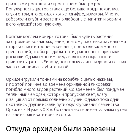
признаком роскоши, и спрос на него быстро рос.
Популярность цветов стала еще больше, когда появились
слухи о том, что орхидея является афродизиаком. Многие
добавляли клубни растения в любовные напитки и верили
в его чудодейственную силу.
Богатые коллекционеры готовы были купить растения
за огромное вознаграждение, поэтому охотники за деньгами
отправлялись в тропические леса, преодолевали много
препятствий, чтобы раздобыть эти драгоценные признаки
роскоши. Однако многим не удавалось в сохранности
привозить цветы в Европу, поскольку длинная дорога для них
часто становилась губительной.
Орхидеи грузили тоннами на корабли с целью наживы,
и по этой причине во времена орхидейной лихорадки
погибло много видов растений. Со временем был придуман
тепличный чемодан, который пропускал свет, влагу
и защищал от прямых солнечных лучей. Однако пока одни
охотились, другие искали пути окультуривания семейства
Орхидных. И уже в XIX в. ботаники экспериментальным путем
начали выращивать новые сорта.
Откуда орхидеи были завезены