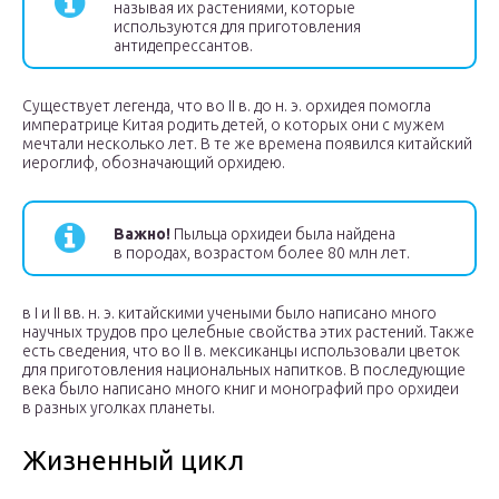
называя их растениями, которые
используются для приготовления
антидепрессантов.
Существует легенда, что во II в. до н. э. орхидея помогла
императрице Китая родить детей, о которых они с мужем
мечтали несколько лет. В те же времена появился китайский
иероглиф, обозначающий орхидею.
Важно!
Пыльца орхидеи была найдена
в породах, возрастом более 80 млн лет.
в I и II вв. н. э. китайскими учеными было написано много
научных трудов про целебные свойства этих растений. Также
есть сведения, что во II в. мексиканцы использовали цветок
для приготовления национальных напитков. В последующие
века было написано много книг и монографий про орхидеи
в разных уголках планеты.
Жизненный цикл