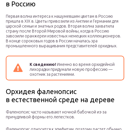
в Россию
Первая волна интереса к нашумевшим цветам в Россию
пришла в XIX в. Цветы привозили из Англии и Германии для
царской семьи и знатных родов. Вторая волна захватила
страну после Второй Мировой войны, когда в Россию
завозили оранжереи известных немецких коллекционеров.
В конце сороковых годов в России началась эра
промышленного выращивания представителей орхидных.
К сведению!
Именно во время орхидейной
лихорадки придумали новую профессию —
охотник за растениями.
Орхидея фаленопсис
в естественной среде на дереве
Фаленопсис часто называют ночной бабочкой из-за
причудливой формы его лепестков.
Фаленопсис относится к эпифитам, поэтому растет обычно,