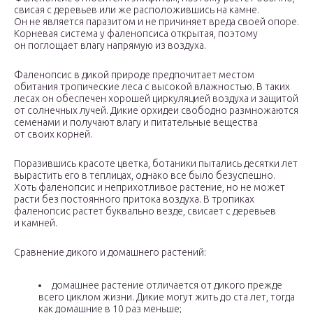
свисая с деревьев или же расположившись на камне.
Он не является паразитом и не причиняет вреда своей опоре.
Корневая система у фаленопсиса открытая, поэтому
он поглощает влагу напрямую из воздуха.
Фаленопсис в дикой природе предпочитает местом
обитания тропические леса с высокой влажностью. В таких
лесах он обеспечен хорошей циркуляцией воздуха и защитой
от солнечных лучей. Дикие орхидеи свободно размножаются
семенами и получают влагу и питательные вещества
от своих корней.
Поразившись красоте цветка, ботаники пытались десятки лет
вырастить его в теплицах, однако все было безуспешно.
Хоть фаленопсис и неприхотливое растение, но не может
расти без постоянного притока воздуха. В тропиках
фаленопсис растет буквально везде, свисает с деревьев
и камней.
Сравнение дикого и домашнего растений:
домашнее растение отличается от дикого прежде
всего циклом жизни. Дикие могут жить до ста лет, тогда
как домашние в 10 раз меньше;