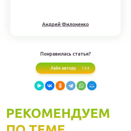
Aндрeй Филoнeнкo
Понравилась статья?
154
Лайк автору
РЕКОМЕНДУЕМ
ПО ТЕМЕ