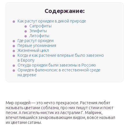
Содержание:
Как растут орхидеи в дикой природе
Сапрофиты
Эпифиты
Литофиты
Где растут орхидеи
Первые упоминания
Жизненный цикл
Когда и как растение впервые было завезено
в Европу
Откуда орхидеи были завезены в Россию
Орхидея фаленопсис в естественной среде
на дереве
Мир орхидей — это нечто прекрасное. Растения любят
называть цветами соблазна, про них пишут стихи и поют
песни. А писатель-мистик из Австралии Г. Майринк,
впечатлившийся зачаровывающим видом, вовсе называл
их цветами сатаны.