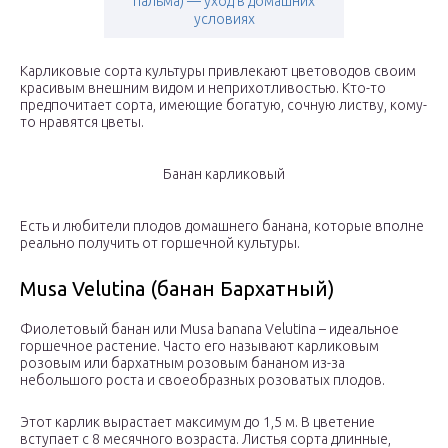
пальма) — уход в домашних
условиях
Карликовые сорта культуры привлекают цветоводов своим
красивым внешним видом и неприхотливостью. Кто-то
предпочитает сорта, имеющие богатую, сочную листву, кому-
то нравятся цветы.
Банан карликовый
Есть и любители плодов домашнего банана, которые вполне
реально получить от горшечной культуры.
Musa Velutina (банан Бархатный)
Фиолетовый банан или Musa banana Velutina – идеальное
горшечное растение. Часто его называют карликовым
розовым или бархатным розовым бананом из-за
небольшого роста и своеобразных розоватых плодов.
Этот карлик вырастает максимум до 1,5 м. В цветение
вступает с 8 месячного возраста. Листья сорта длинные,