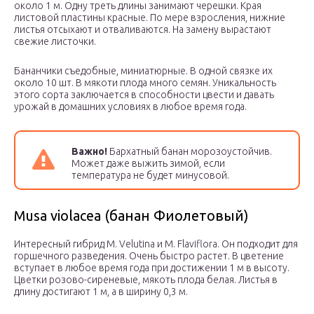
около 1 м. Одну треть длины занимают черешки. Края
листовой пластины красные. По мере взросления, нижние
листья отсыхают и отваливаются. На замену вырастают
свежие листочки.
Бананчики съедобные, миниатюрные. В одной связке их
около 10 шт. В мякоти плода много семян. Уникальность
этого сорта заключается в способности цвести и давать
урожай в домашних условиях в любое время года.
Важно!
Бархатный банан морозоустойчив.
Может даже выжить зимой, если
температура не будет минусовой.
Musa violacea (банан Фиолетовый)
Интересный гибрид M. Velutina и M. Flaviflora. Он подходит для
горшечного разведения. Очень быстро растет. В цветение
вступает в любое время года при достижении 1 м в высоту.
Цветки розово-сиреневые, мякоть плода белая. Листья в
длину достигают 1 м, а в ширину 0,3 м.