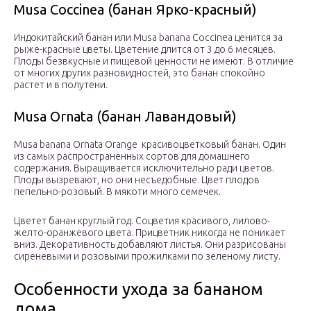
Musa Coccinea (банан Ярко-красный)
Индокитайский банан или Musa banana Coccinea ценится за
рыже-красные цветы. Цветение длится от 3 до 6 месяцев.
Плоды безвкусные и пищевой ценности не имеют. В отличие
от многих других разновидностей, это банан спокойно
растет и в полутени.
Musa Ornata (банан Лавандовый)
Musa banana Ornata Orange красивоцветковый банан. Один
из самых распространенных сортов для домашнего
содержания. Выращивается исключительно ради цветов.
Плоды вызревают, но они несъедобные. Цвет плодов
пепельно-розовый. В мякоти много семечек.
Цветет банан круглый год. Соцветия красивого, лилово-
желто-оранжевого цвета. Прицветник никогда не поникает
вниз. Декоративность добавляют листья. Они разрисованы
сиреневыми и розовыми прожилками по зеленому листу.
Особенности ухода за бананом
дома