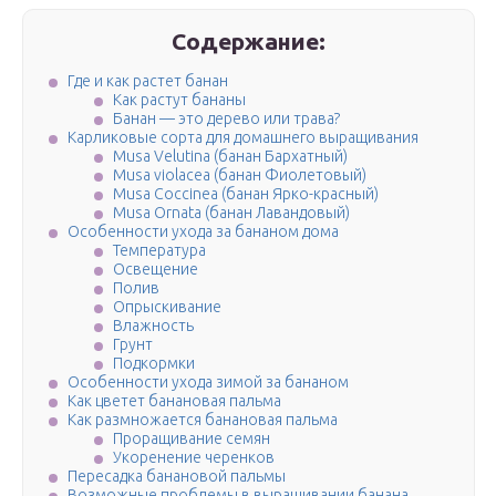
Содержание:
Где и как растет банан
Как растут бананы
Банан — это дерево или трава?
Карликовые сорта для домашнего выращивания
Musa Velutina (банан Бархатный)
Musa violacea (банан Фиолетовый)
Musa Coccinea (банан Ярко-красный)
Musa Ornata (банан Лавандовый)
Особенности ухода за бананом дома
Температура
Освещение
Полив
Опрыскивание
Влажность
Грунт
Подкормки
Особенности ухода зимой за бананом
Как цветет банановая пальма
Как размножается банановая пальма
Проращивание семян
Укоренение черенков
Пересадка банановой пальмы
Возможные проблемы в выращивании банана