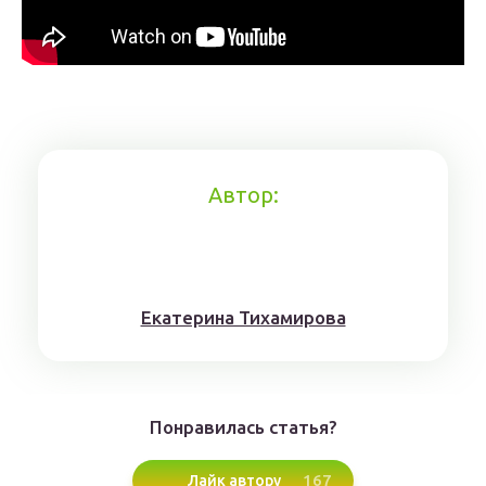
Автор:
Eкaтерина Тихaмировa
Понравилась статья?
167
Лайк автору