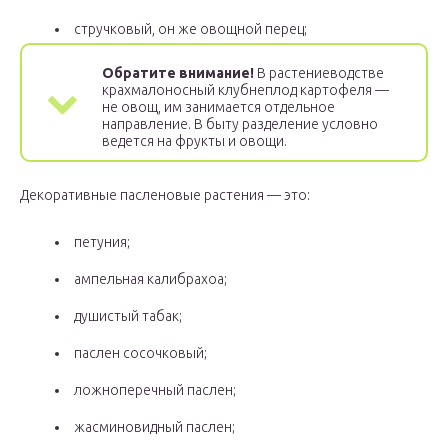
стручковый, он же овощной перец;
Обратите внимание!
В растениеводстве
крахмалоносный клубнеплод картофеля —
не овощ, им занимается отдельное
направление. В быту разделение условно
ведется на фрукты и овощи.
Декоративные пасленовые растения — это:
петуния;
ампельная калибрахоа;
душистый табак;
паслен сосочковый;
ложноперечный паслен;
жасминовидный паслен;