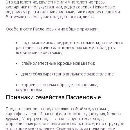
Это однолетние, двулетние или многолетние травы,
кустарники и полукустарники, редко деревья. Некоторые
виды могут расти как травянистыми, так и одревесневшими.
Встречаются ползучие полукустарники, лианы.
Особенности Пасленовых и их общие признаки:
содержание алкалоидов, в т. ч. соланина, за счет чего
растение частично или полностью может обладать
ядовитыми свойствами;
спайнолепестные (сросшиеся) цветки;
для стебля характерно вильчатое разветвление;
корневая система образует корневища,
клубнеплоды.
Признаки семейства Пасленовые
Плоды пасленовых представляют собой ягоду (томат,
картофель, черный паслен) или коробочку (петуния, белена,
дурман). У перцев плод — ложная пустотелая ягода,
образованная разросшимся околоплодником, и по структуре
это скорее многоорешек. Семена в плодах почковидные,