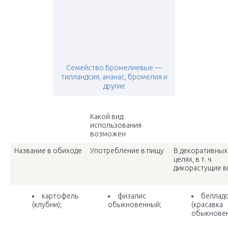
Семейство Бромелиевые —
тилландсия, ананас, бромелия и
другие
Какой вид
использования
возможен
Название в обиходе
Употребление в пищу
В декоративных
целях, в т. ч.
дикорастущие 
картофель
физалис
беллад
(клубни);
обыкновенный;
(красавка
обыкновен