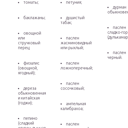
томаты;
петуния;
дурман
обыкнове
баклажаны;
душистый
табак;
паслен
сладко-го
овощной
(дулькамар
или
паслен
стручковый
жасминовидный
перец;
или рыхлый;
паслен
черный.
физалис
паслен
(овощной,
ложноперечный;
ягодный);
паслен
дереза
сосочковый;
обыкновенная
и китайская
(годжи);
ампельная
калибрахоа;
пепино
(сладкий
паслен