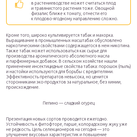
в растениеводстве может считаться плод
и травянистого растения тоже. Овощной
физалис ближе к томату, отнести его
к плодово-ягодному направлению сложно.
Кроме того, широко культивируется табак и махорка.
Выращивание в промышленных масштабах обусловлено
наркотическими свойствами содержащегося в нем никотина.
Также табак может использоваться как сырье для
производства ароматического абсолютного масла
и парфюмерных добавок. В сельском хозяйстве нашли
применение инсектицидные свойства табака: порошок (пыль)
и настойки используются для борьбы с вредителями.
Эффективность препаратов невысока, но ценится
сторонниками эко-продуктов за натуральное, без химии,
происхождение.
Пепино — сладкий огурец
Презентация новых сортов проводится ежегодно.
Устойчивость к фитофторе, парше, колорадскому жуку уже
не редкость. Цель селекционеров на сегодня — это
улучшение вкусовых характеристик и повышение