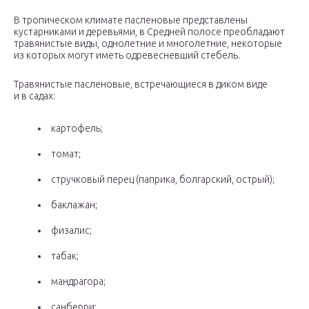
В тропическом климате пасленовые представлены
кустарниками и деревьями, в Средней полосе преобладают
травянистые виды, однолетние и многолетние, некоторые
из которых могут иметь одревесневший стебель.
Травянистые пасленовые, встречающиеся в диком виде
и в садах:
картофель;
томат;
стручковый перец (паприка, болгарский, острый);
баклажан;
физалис;
табак;
мандрагора;
санберри;