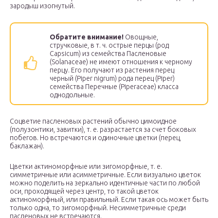
зародыш изогнутый.
Обратите внимание!
Овощные,
стручковые, в т. ч. острые перцы (род
Capsicum) из семейства Пасленовые
(Solanaceae) не имеют отношения к черному
перцу. Его получают из растения перец
черный (Piper nigrum) рода перец (Piper)
семейства Перечные (Piperaceae) класса
однодольные.
Соцветие пасленовых растений обычно цимоидное
(полузонтики, завитки), т. е. разрастается за счет боковых
побегов. Но встречаются и одиночные цветки (перец,
баклажан).
Цветки актиноморфные или зигоморфные, т. е.
симметричные или асимметричные. Если визуально цветок
можно поделить на зеркально идентичные части по любой
оси, проходящей через центр, то такой цветок
актиноморфный, или правильный. Если такая ось может быть
только одна, то зигоморфный. Несимметричные среди
пасленовых не встречаются.