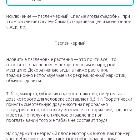
Исключение — паслен черный. Спелые ягоды съедобны, при
этом он считается лечебным (отхаркивающее и мочегонное
средство).
Паслен черный
Ядовитые пасленовые растения — это почти все, что
относятся к пасленовым лекарственным в народной
медицине. Декоративные виды, а также растения,
традиционно используемые как рекреационный наркотик,
обычно ядовиты.
Табак, махорка, дубоизия содержат никотин, смертельная
доза которого для человека составляет 0,5-1 г. Теоретически
принять смертельную дозу никотина перорально
затруднительно, поскольку возникает отторжение, тошнота
и рвота. Но получить тяжелое отравление при
проглатывании того же табака не составит труда.
Яд содержит и незрелый плод некоторых видов. Как пример,
употребление физалиса ягодного небезопасно, пока