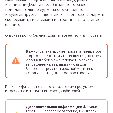
индийский (Datura metel) внешне гораздо
привлекательнее дурмана обыкновенного,
и культивируется в цветниках. Но он тоже содержит
скополамин, гиосциамин и атропин, все растение
ядовито.
Опаснее прочих белена, ядовиты все ее части, в т. ч. цветы.
Важно!
Белена, дурман, красавка, мандрагора
содержат психоактивные вещества, поэтому
могут в любой момент попасть в список
запрещенных к выращиванию видов.
В качестве средства народной медицины
использовать нужно с осторожностью.
Пепино и физалис не являются массовым продуктом
в России, но вызывают интерес у любителей.
Дополнительная информация!
Физалис
ягодный — плодовое растение, т. к. ягодой