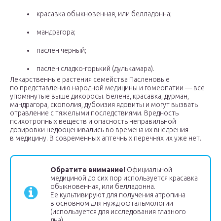
красавка обыкновенная, или белладонна;
мандрагора;
паслен черный;
паслен сладко-горький (дулькамара).
Лекарственные растения семейства Пасленовые
по представлению народной медицины и гомеопатии — все
упомянутые выше дикоросы. Белена, красавка, дурман,
мандрагора, скополия, дубоизия ядовиты и могут вызвать
отравление с тяжелыми последствиями. Вредность
психотропных веществ и опасность неправильной
дозировки недооценивались во времена их внедрения
в медицину. В современных аптечных перечнях их уже нет.
Обратите внимание!
Официальной
медициной до сих пор используется красавка
обыкновенная, или белладонна.
Ее культивируют для получения атропина
в основном для нужд офтальмологии
(используется для исследования глазного
дна).