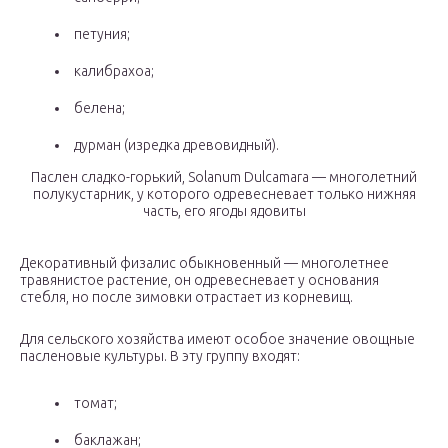
петуния;
калибрахоа;
белена;
дурман (изредка древовидный).
Паслен сладко-горький, Solanum Dulcamara — многолетний
полукустарник, у которого одревесневает только нижняя
часть, его ягоды ядовиты
Декоративный физалис обыкновенный — многолетнее
травянистое растение, он одревесневает у основания
стебля, но после зимовки отрастает из корневищ.
Для сельского хозяйства имеют особое значение овощные
пасленовые культуры. В эту группу входят:
томат;
баклажан;