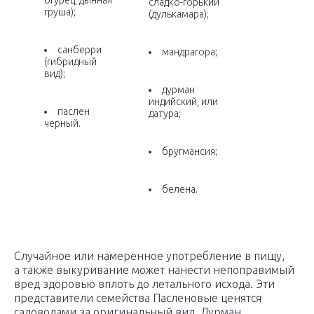
огурец, дынная
сладко-горький
груша);
(дулькамара);
санберри
мандрагора;
(гибридный
вид);
дурман
индийский, или
паслен
датура;
черный.
бругмансия;
белена.
Случайное или намеренное употребление в пищу,
а также выкуривание может нанести непоправимый
вред здоровью вплоть до летального исхода. Эти
представители семейства Пасленовые ценятся
садоводами за оригинальный вид. Дурман