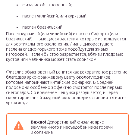
физалис обыкновенный;
паслен чилийский, или курчавый;
паслен бразильский.
Паслен курчавый (или чилийский) и паслен Сифорта (или
бразильский) — вьющиеся растения, которые используются
для вертикального озеленения. Лианы дикорастущего
паслена сладко-горького тоже подойдут для живых
изгородей. Паслен быстро разрастается, вблизи плодовых
кустов или малинника может стать сорняком.
Физалис обыкновенный ценится как декоративное растение
благодаря ярко-оранжевому цвету околоплодников,
которые напоминают китайские фонарики. В Средней
полосе они особенно эффектно смотрятся после первых
снегопадов. Со временем чешуйка разрушается, и через
скелетированный ажурный околоплодник становится видна
яркая ягода.
Важно!
Декоративный физалис ярче
земляничного и несъедобен из-за горечи
и соланина.