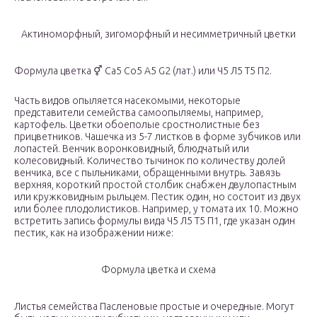
Актиноморфный, зигоморфный и несимметричный цветки
Формула цветка ⚥ Ca5 Co5 A5 G2 (лат.) или Ч5 Л5 Т5 П2.
Часть видов опыляется насекомыми, некоторые
представители семейства самоопыляемы, например,
картофель. Цветки обоеполые сростнолистные без
прицветников. Чашечка из 5-7 листков в форме зубчиков или
лопастей. Венчик воронковидный, блюдчатый или
колесовидный. Количество тычинок по количеству долей
венчика, все с пыльниками, обращенными внутрь. Завязь
верхняя, короткий простой столбик снабжен двулопастным
или кружковидным рыльцем. Пестик один, но состоит из двух
или более плодолистиков. Например, у томата их 10. Можно
встретить запись формулы вида Ч5 Л5 Т5 П1, где указан один
пестик, как на изображении ниже:
Формула цветка и схема
Листья семейства Пасленовые простые и очередные. Могут