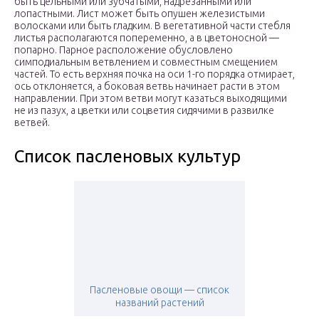
быть цельными или зубчатыми, надрезанными или
лопастными. Лист может быть опушен железистыми
волосками или быть гладким. В вегетативной части стебля
листья располагаются попеременно, а в цветоносной —
попарно. Парное расположение обусловлено
симподиальным ветвлением и совместным смещением
частей. То есть верхняя почка на оси 1-го порядка отмирает,
ось отклоняется, а боковая ветвь начинает расти в этом
направлении. При этом ветви могут казаться выходящими
не из пазух, а цветки или соцветия сидячими в развилке
ветвей.
Список пасленовых культур
Пасленовые овощи — список
названий растений