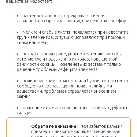
веществ ей недостает:
растение полностью прекращает цвести,
параллельно сбрасывая листву, при нехватке фосфора;
мелкие и слабые листки появляются при недостатке
других элементов, ситуацию исправляют при помощи
цинка или меди;
нехватка калия приводит к пожелтению листков,
истончению и подсыханию их краев, повышенной
ранимости кожицы. Позеленеть их заставит только
решение проблемы дефицита элемента;
появление каймы красного или буроватого оттенка
сообщает о перенасыщении почвы калийными
веществами, проблема исправляется внесением
магния;
опадение и пожелтение листвы — признак дефицита
кальция.
Обратите внимание!
Переизбыток кальция
приводит к нехватке калия. Растение нельзя
удобрять составами, в которых основное