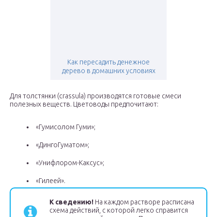
Как пересадить денежное
дерево в домашних условиях
Для толстянки (crassula) производятся готовые смеси
полезных веществ. Цветоводы предпочитают:
«Гумисолом Гуми»;
«ДингоГуматом»;
«Унифлором-Каксус»;
«Гилеей».
К сведению!
На каждом растворе расписана
схема действий, с которой легко справится