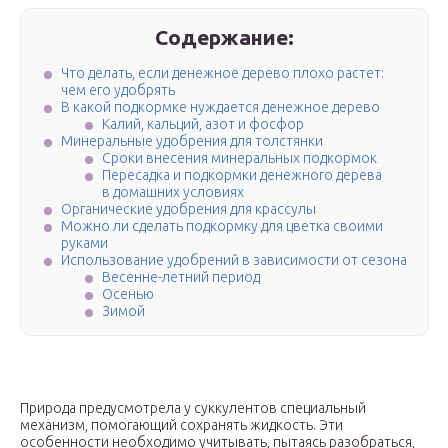
Содержание:
Что делать, если денежное дерево плохо растет:
чем его удобрять
В какой подкормке нуждается денежное дерево
Калий, кальций, азот и фосфор
Минеральные удобрения для толстянки
Сроки внесения минеральных подкормок
Пересадка и подкормки денежного дерева
в домашних условиях
Органические удобрения для крассулы
Можно ли сделать подкормку для цветка своими
руками
Использование удобрений в зависимости от сезона
Весенне-летний период
Осенью
Зимой
Природа предусмотрела у суккулентов специальный
механизм, помогающий сохранять жидкость. Эти
особенности необходимо учитывать, пытаясь разобраться,