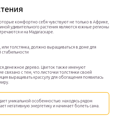
стения
которые комфортно себя чувствуют не только в Африке,
одиной удивительного растения являются южные регионы
тречаются и на Мадагаскаре.
 или толстянка, должно выращиваться в доме для
 стабильности
ется денежное дерево. Цветок также именуют
 связано с тем, что листочки толстянки своей
ция выращивать крассулу для обогащения появилась
миру.
дает уникальной особенностью: находясь рядом
ет негативную энергетику и начинает болеть сама.