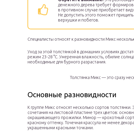
денежного дерева требует формиров
в противном случае приобретает вид 
Не допустить этого поможет прищип
верхушки и побегов.
Специалисты относят к разновидности Микс несколь
Уход за этой толстянкой в домашних условиях дост
режим 23-28 °С. Умеренная влажность, обилие солнц
необходимые для бурного разрастания.
Толстянка Микс — это сразу не
Основные разновидности
К группе Микс относят несколько сортов толстянки. 
сочетания на листовой пластине трех цветов: основно
окрашивающего прожилки. Минор — крохотный сорт
красному оттенку. Точечная крассула не менее декор
украшенными красными точками.