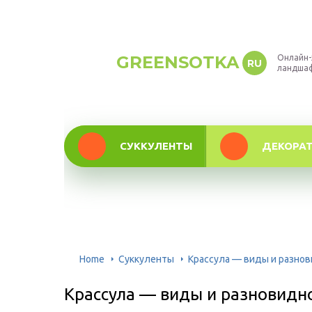
GREENSOTKA
Онлайн-
RU
ландша
СУККУЛЕНТЫ
ДЕКОРА
Home
Суккуленты
Крассула — виды и разнов
Крассула — виды и разновидн