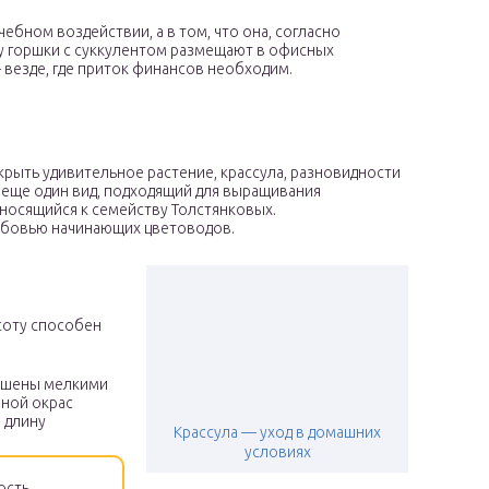
ебном воздействии, а в том, что она, согласно
у горшки с суккулентом размещают в офисных
 везде, где приток финансов необходим.
крыть удивительное растение, крассула, разновидности
еще один вид, подходящий для выращивания
тносящийся к семейству Толстянковых.
юбовью начинающих цветоводов.
соту способен
рашены мелкими
ной окрас
 длину
Крассула — уход в домашних
условиях
ость