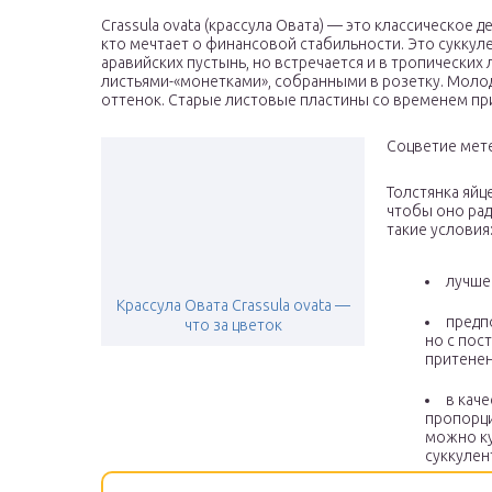
Crassula ovata (крассула Овата) — это классическое
кто мечтает о финансовой стабильности. Это суккул
аравийских пустынь, но встречается и в тропических
листьями-«монетками», собранными в розетку. Мол
оттенок. Старые листовые пластины со временем пр
Соцветие мете
Толстянка яйц
чтобы оно рад
такие условия
лучше
Крассула Овата Crassula ovata —
предп
что за цветок
но с пос
притенен
в каче
пропорци
можно ку
суккулен