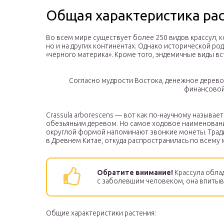
Общая характеристика ра
Во всем мире существует более 250 видов крассул, 
но и на других континентах. Однако исторической р
«черного материка». Кроме того, эндемичные виды вс
Согласно мудрости Востока, денежное дерево,
финансовой
Crassula arborescens — вот как по-научному называ
обезьяньим деревом. Но самое ходовое наименование
округлой формой напоминают звонкие монеты. Тради
в Древнем Китае, откуда распространилась по всему 
Обратите внимание!
Крассула обла
с заболевшим человеком, она впитыва
Общие характеристики растения: