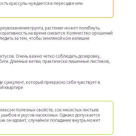
сть крассулы нуждается в пересадке или
реувлажнения грунта, растение может погибнуть.
коративность на время снизится. Количество орошений
ледить за тем, чтобы земляной ком излишне
ктусов. Очень важно четко соблюдать дозировку,
беги. Длинные ветви, практически лишенные листиков,
е суккулент, который прекрасно себя чувствует в
ой квартире
ексом полезных свойств, сок мясистых листьев
 ушибов и укусов насекомых. Однако допускается
как он ядовит, случайное попадание внутрь может