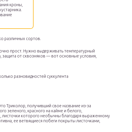
ания кроны,
кустарника.
ывание
ко различных сортов.
аточно прост. Нужно выдерживать температурный
а, защита от сквозняков — вот основные условия,
сколько разновидностей суккулента
Это Триколор, получивший свое название из-за
го зеленого, красного на кайме и белого,
, листочки которого необычны благодаря выраженному
ативна, ее ветвящиеся побеги покрыты листочками,