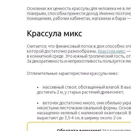
Основная же ценность крассулы для человека не в леч
поверьям, способна принести доход. Именно поэтом
помещениях, рабочих кабинетах, магазинах и барах —
Крассула микс
Считается, что финансовый поток в дом способно от
которой достаточно разнообразны.
Крассула микс
— 
в комнатной среде. Это южный тропический гость, о
За декоративность и неприхотливость пользуется л
Отличительные характеристики крассулы микс:
массивный ствол, обогащенный влагой. В вы
достигать 2 м, у старых растений древеснеет;
веточек достаточно много, они обильно ук
мясистыми листочками овальной формы. Основ
насыщенно-зеленый с малиновой окантовкой. В
вырастают до 3,5-4 см, в ширину около 2 см.
Обратите внимание!
Эта разновидн