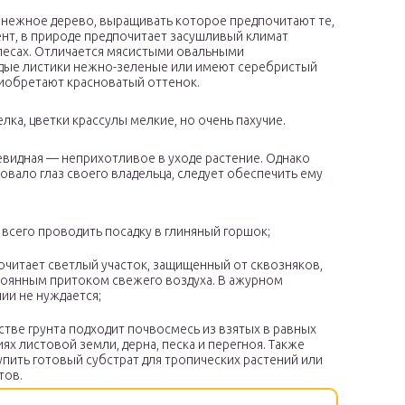
 денежное дерево, выращивать которое предпочитают те,
ент, в природе предпочитает засушливый климат
 лесах. Отличается мясистыми овальными
одые листики нежно-зеленые или имеют серебристый
иобретают красноватый оттенок.
лка, цветки крассулы мелкие, но очень пахучие.
евидная — неприхотливое в уходе растение. Однако
овало глаз своего владельца, следует обеспечить ему
:
 всего проводить посадку в глиняный горшок;
очитает светлый участок, защищенный от сквозняков,
тоянным притоком свежего воздуха. В ажурном
ии не нуждается;
стве грунта подходит почвосмесь из взятых в равных
ях листовой земли, дерна, песка и перегноя. Также
пить готовый субстрат для тропических растений или
тов.