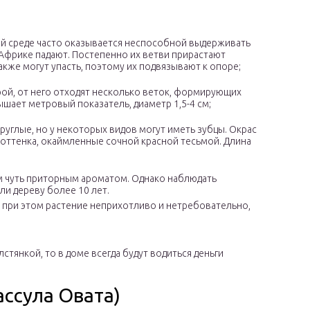
ой среде часто оказывается неспособной выдерживать
Африке падают. Постепенно их ветви прирастают
акже могут упасть, поэтому их подвязывают к опоре;
рой, от него отходят несколько веток, формирующих
шает метровый показатель, диаметр 1,5-4 см;
руглые, но у некоторых видов могут иметь зубцы. Окрас
оттенка, окаймленные сочной красной тесьмой. Длина
ким чуть приторным ароматом. Однако наблюдать
ли дереву более 10 лет.
, при этом растение неприхотливо и нетребовательно,
стянкой, то в доме всегда будут водиться деньги
ассула Овата)