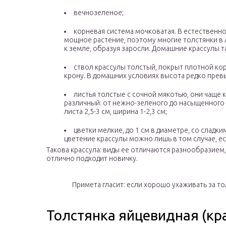
вечнозеленое;
корневая система мочковатая. В естественн
мощное растение, поэтому многие толстянки в 
к земле, образуя заросли. Домашние крассулы т
ствол крассулы толстый, покрыт плотной ко
крону. В домашних условиях высота редко превы
листья толстые с сочной мякотью, они чаще к
различный: от нежно-зеленого до насыщенного 
листа 2,5-3 см, ширина 1-2,3 см;
цветки мелкие, до 1 см в диаметре, со слад
цветение крассулы можно лишь в том случае, ес
Такова крассула: виды ее отличаются разнообразием
отлично подходит новичку.
Примета гласит: если хорошо ухаживать за тол
Толстянка яйцевидная (кр