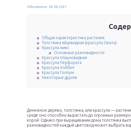
Обновлено: 04.06.2021
Содер
Общая характеристика растения
Толстянка яйцевидная (крассула Овата)
Крассула микс
Основные разновидности
Крассула плауновидная
Крассула Перфората
Крассула Хоббит
Крассула Голлум
Некоторые другие
Денежное дерево, толстянка, или крассула — растен
среде оно способно вырастать до огромных размеро
корой. Однако при выращивании дома толстянка выгл
разновидностей каждый цветовод может выбрать вар