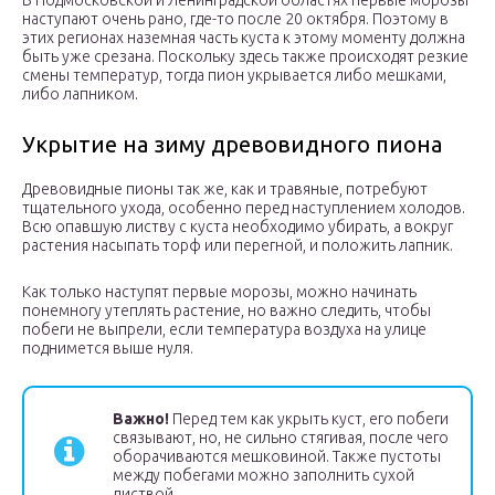
В Подмосковской и Ленинградской областях первые морозы
наступают очень рано, где-то после 20 октября. Поэтому в
этих регионах наземная часть куста к этому моменту должна
быть уже срезана. Поскольку здесь также происходят резкие
смены температур, тогда пион укрывается либо мешками,
либо лапником.
Укрытие на зиму древовидного пиона
Древовидные пионы так же, как и травяные, потребуют
тщательного ухода, особенно перед наступлением холодов.
Всю опавшую листву с куста необходимо убирать, а вокруг
растения насыпать торф или перегной, и положить лапник.
Как только наступят первые морозы, можно начинать
понемногу утеплять растение, но важно следить, чтобы
побеги не выпрели, если температура воздуха на улице
поднимется выше нуля.
Важно!
Перед тем как укрыть куст, его побеги
связывают, но, не сильно стягивая, после чего
оборачиваются мешковиной. Также пустоты
между побегами можно заполнить сухой
листвой.