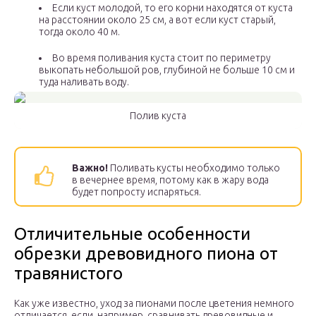
Если куст молодой, то его корни находятся от куста
на расстоянии около 25 см, а вот если куст старый,
тогда около 40 м.
Во время поливания куста стоит по периметру
выкопать небольшой ров, глубиной не больше 10 см и
туда наливать воду.
Полив куста
Важно!
Поливать кусты необходимо только
в вечернее время, потому как в жару вода
будет попросту испаряться.
Отличительные особенности
обрезки древовидного пиона от
травянистого
Как уже известно, уход за пионами после цветения немного
отличается, если, например, сравнивать древовидные и