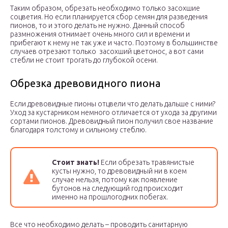
Таким образом, обрезать необходимо только засохшие
соцветия. Но если планируется сбор семян для разведения
пионов, то и этого делать не нужно. Данный способ
размножения отнимает очень много сил и времени и
прибегают к нему не так уже и часто. Поэтому в большинстве
случаев отрезают только засохший цветонос, а вот сами
стебли не стоит трогать до глубокой осени.
Обрезка древовидного пиона
Если древовидные пионы отцвели что делать дальше с ними?
Уход за кустарником немного отличается от ухода за другими
сортами пионов. Древовидный пион получил свое название
благодаря толстому и сильному стеблю.
Стоит знать!
Если обрезать травянистые
кусты нужно, то древовидный ни в коем
случае нельзя, потому как появление
бутонов на следующий год происходит
именно на прошлогодних побегах.
Все что необходимо делать – проводить санитарную