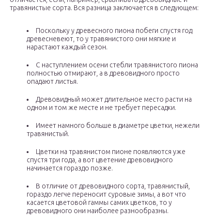
травянистые сорта. Вся разница заключается в следующем:
Поскольку у древесного пиона побеги спустя год
древесневеют, то у травянистого они мягкие и
нарастают каждый сезон.
С наступлением осени стебли травянистого пиона
полностью отмирают, а в древовидного просто
опадают листья.
Древовидный может длительное место расти на
одном и том же месте и не требует пересадки.
Имеет намного больше в диаметре цветки, нежели
травянистый.
Цветки на травянистом пионе появляются уже
спустя три года, а вот цветение древовидного
начинается гораздо позже.
В отличие от древовидного сорта, травянистый,
гораздо легче переносит суровые зимы, а вот что
касается цветовой гаммы самих цветков, то у
древовидного они наиболее разнообразны.