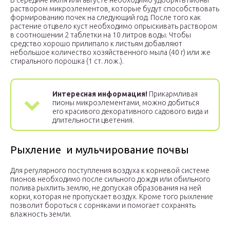
В середине июля или августе необходимо удобрять пионы
раствором микроэлементов, которые будут способствовать
формированию почек на следующий год. После того как
растение отцвело куст необходимо опрыскивать раствором
в соотношении 2 таблетки на 10 литров воды. Чтобы
средство хорошо прилипало к листьям добавляют
небольшое количество хозяйственного мыла (40 г) или же
стирального порошка (1 ст. лож.).
Интересная информация!
Прикармливая
пионы микроэлементами, можно добиться
его красивого декоративного садового вида и
длительности цветения.
Рыхление и мульчирование почвы
Для регулярного поступления воздуха к корневой системе
пионов необходимо после сильного дождя или обильного
полива рыхлить землю, не допуская образования на ней
корки, которая не пропускает воздух. Кроме того рыхление
позволит бороться с сорняками и помогает сохранять
влажность земли.