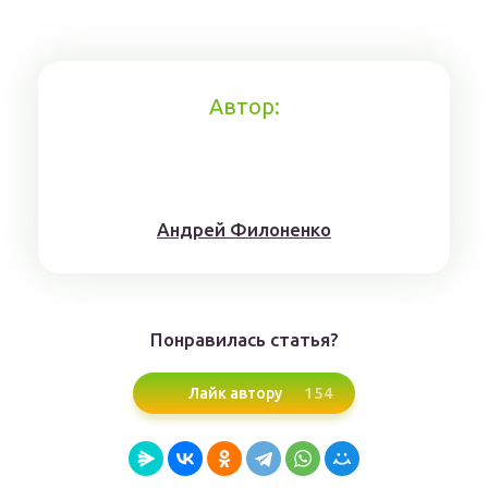
Автор:
Aндрeй Филoнeнкo
Понравилась статья?
154
Лайк автору