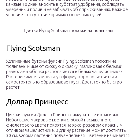
каждые 10 дней вносить в субстрат удобрения, соблюдать
умеренный полив и не забывать об опрыскиваниях. Важное
условие – отсутствие прямых солнечных лучей.
Цветки Flying Scotsman похожи на тюльпаны
Flying Scotsman
Удлиненные бутоны фуксии Flying Scotsman похожи на
тюльпаны и имеют схожую окраску. Малиновая с белыми
разводами юбочка располагается в белых чашелистниках.
Растение имеет ампельную форму, хорошо ветвится и
самостоятельно образовывает куст. Достаточно быстро
растет.
Доллар Принцесс
Цветки фуксии Доллар Принцесс аккуратные и красивые.
Небольшие махровые цветки с юбкой насыщенного
фиолетового цвета покоятся на ярко-розовом с красным
отливом чашелистнике. В длину растение может достигать
30 см. Форма растения полуампельная. Цветение начинается