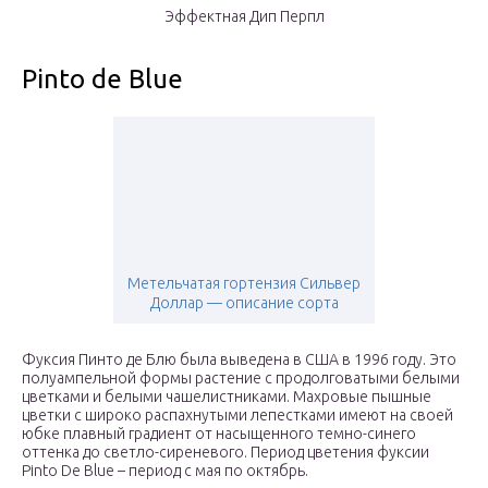
Эффектная Дип Перпл
Pinto de Blue
Метельчатая гортензия Сильвер
Доллар — описание сорта
Фуксия Пинто де Блю была выведена в США в 1996 году. Это
полуампельной формы растение с продолговатыми белыми
цветками и белыми чашелистниками. Махровые пышные
цветки с широко распахнутыми лепестками имеют на своей
юбке плавный градиент от насыщенного темно-синего
оттенка до светло-сиреневого. Период цветения фуксии
Pinto De Blue – период с мая по октябрь.