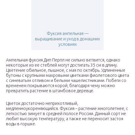
Фуксия ампельная —
выращивание и уход в домашних
условиях
Ампельная фуксия Дип Перпл не сильно ветвится, однако
некоторые из ее стеблей могут достигать 35 см в длину.
Цветение обильное, пышное, с мая по октябрь. Удлиненные
бутоны с крупными махровыми цветками фиолетового цвета
с синеватым отливом и белыми чашелистниками. Побеги со
временем покрываются корой, благодаря чему можно
превратить растение в штамбовое деревце.
Цветок достаточно неприхотливый,
медленноукореняющийся. Фуксия – растение многолетнее, с
легкостью зимует в средней полосе России. Данный сорт не
любит высокую температуру, а также не переносит застоя
воды в горшке.