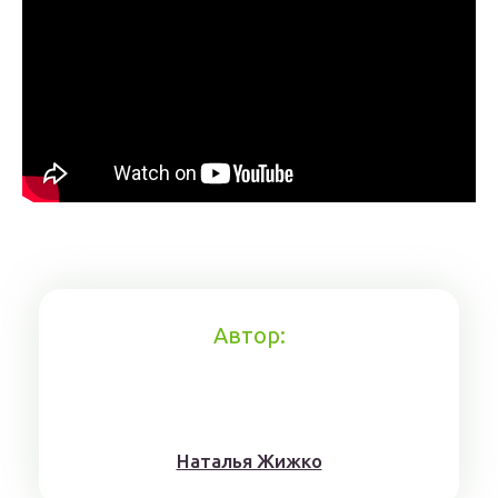
Автор:
Нaтaлья Жижкo