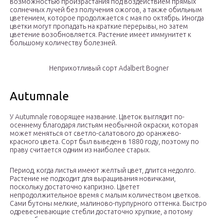
возможностью произрастания под воздействием прямых
солнечных лучей без получения ожогов, а также обильным
цветением, которое продолжается с мая по октябрь. Иногда
цветки могут пропадать на краткие перерывы, но затем
цветение возобновляется. Растение имеет иммунитет к
большому количеству болезней.
Неприхотливый сорт Adalbert Bogner
Autumnale
У Autumnale говорящее название. Цветок выглядит по-
осеннему благодаря листьям необычной окраски, которая
может меняться от светло-салатового до оранжево-
красного цвета. Сорт был выведен в 1880 году, поэтому по
праву считается одним из наиболее старых.
Период, когда листья имеют желтый цвет, длится недолго.
Растение не подходит для выращивания новичками,
поскольку достаточно капризно. Цветет
непродолжительное время с малым количеством цветков.
Сами бутоны мелкие, малиново-пурпурного оттенка. Быстро
одревесневающие стебли достаточно хрупкие, а потому