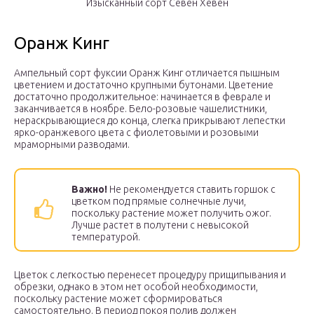
Изысканный сорт Севен Хевен
Оранж Кинг
Ампельный сорт фуксии Оранж Кинг отличается пышным
цветением и достаточно крупными бутонами. Цветение
достаточно продолжительное: начинается в феврале и
заканчивается в ноябре. Бело-розовые чашелистники,
нераскрывающиеся до конца, слегка прикрывают лепестки
ярко-оранжевого цвета с фиолетовыми и розовыми
мраморными разводами.
Важно!
Не рекомендуется ставить горшок с
цветком под прямые солнечные лучи,
поскольку растение может получить ожог.
Лучше растет в полутени с невысокой
температурой.
Цветок с легкостью перенесет процедуру прищипывания и
обрезки, однако в этом нет особой необходимости,
поскольку растение может сформироваться
самостоятельно. В период покоя полив должен