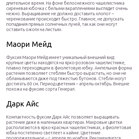
длительное время. На фоне белоснежного чашелистника
сиреневая юбочка с белыми вкраплениями выглядит очень
нежно. Выращивание не должно доставить хлопот –
черенкование происходит быстро. Главное, не допускать
попадания прямых солнечных лучей, так как они могут
оставить ожоги на листьях.
Маори Мейд
Фуксия Маори Мейд имеет уникальный внешний вид:
крупные цветы находятся на ярко-розовом чашелистнике,
плавно переходящем в фиолетовую юбку. Ампельная форма
растения позволяет стеблям быстро вырастать, но они не
обламываются даже под тяжестью бутонов. Стебли могут
достигать 60 см. Период цветения – апрель-октябрь. Внешне
похожа на фуксию сорта Генерал.
Дарк Айс
Компактность фуксии Дарк Айс позволяет выращивать
растение даже в маленьких квартирах. Махровые цветки
располагаются в ярко-красных чашелистниках, а фиолетовая
юбка постепенно светлеет к кайме. Цветение
продолжительное – с апреля до ноября. Рекомендуется