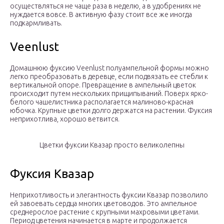
осуществляться не чаще раза в неделю, а в удобрениях не
нуждается вовсе. В активную фазу стоит все же иногда
подкармливать.
Veenlust
Домашнюю фуксию Veenlust полуампельной формы можно
легко преобразовать в деревце, если подвязать ее стебли к
вертикальной опоре. Превращение в ампельный цветок
происходит путем нескольких прищипываний. Поверх ярко-
белого чашелистника располагается малиново-красная
юбочка. Крупные цветки долго держатся на растении. Фуксия
неприхотлива, хорошо ветвится.
Цветки фуксии Квазар просто великолепны
Фуксия Квазар
Неприхотливость и элегантность фуксии Квазар позволило
ей завоевать сердца многих цветоводов. Это ампельное
среднерослое растение с крупными махровыми цветами.
Период цветения начинается в марте и продолжается