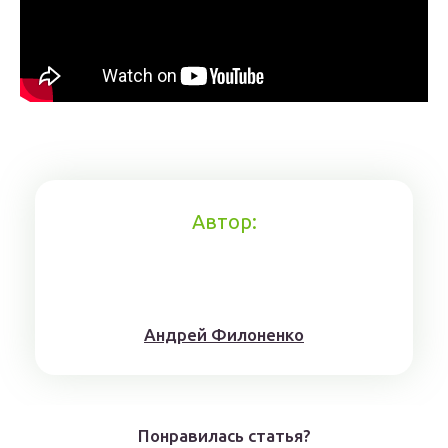
Автор:
Aндрeй Филoнeнкo
Понравилась статья?