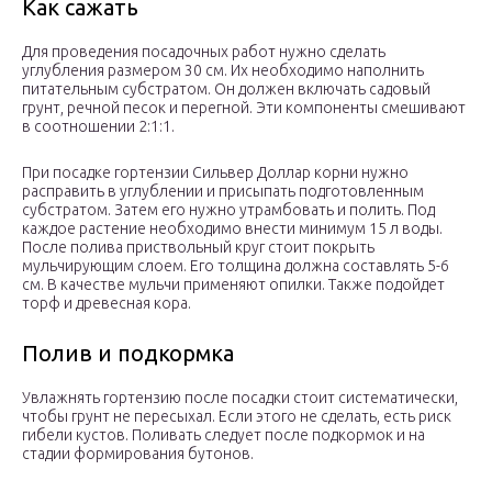
Как сажать
Для проведения посадочных работ нужно сделать
углубления размером 30 см. Их необходимо наполнить
питательным субстратом. Он должен включать садовый
грунт, речной песок и перегной. Эти компоненты смешивают
в соотношении 2:1:1.
При посадке гортензии Сильвер Доллар корни нужно
расправить в углублении и присыпать подготовленным
субстратом. Затем его нужно утрамбовать и полить. Под
каждое растение необходимо внести минимум 15 л воды.
После полива приствольный круг стоит покрыть
мульчирующим слоем. Его толщина должна составлять 5-6
см. В качестве мульчи применяют опилки. Также подойдет
торф и древесная кора.
Полив и подкормка
Увлажнять гортензию после посадки стоит систематически,
чтобы грунт не пересыхал. Если этого не сделать, есть риск
гибели кустов. Поливать следует после подкормок и на
стадии формирования бутонов.