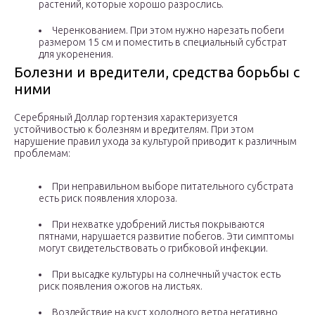
растений, которые хорошо разрослись.
Черенкованием. При этом нужно нарезать побеги
размером 15 см и поместить в специальный субстрат
для укоренения.
Болезни и вредители, средства борьбы с
ними
Серебряный Доллар гортензия характеризуется
устойчивостью к болезням и вредителям. При этом
нарушение правил ухода за культурой приводит к различным
проблемам:
При неправильном выборе питательного субстрата
есть риск появления хлороза.
При нехватке удобрений листья покрываются
пятнами, нарушается развитие побегов. Эти симптомы
могут свидетельствовать о грибковой инфекции.
При высадке культуры на солнечный участок есть
риск появления ожогов на листьях.
Воздействие на куст холодного ветра негативно