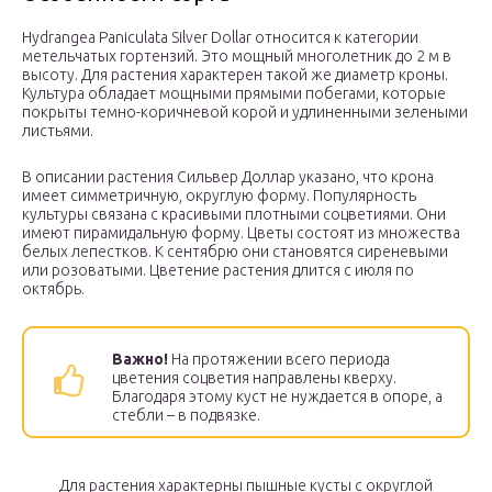
Hydrangea Paniculata Silver Dollar относится к категории
метельчатых гортензий. Это мощный многолетник до 2 м в
высоту. Для растения характерен такой же диаметр кроны.
Культура обладает мощными прямыми побегами, которые
покрыты темно-коричневой корой и удлиненными зелеными
листьями.
В описании растения Сильвер Доллар указано, что крона
имеет симметричную, округлую форму. Популярность
культуры связана с красивыми плотными соцветиями. Они
имеют пирамидальную форму. Цветы состоят из множества
белых лепестков. К сентябрю они становятся сиреневыми
или розоватыми. Цветение растения длится с июля по
октябрь.
Важно!
На протяжении всего периода
цветения соцветия направлены кверху.
Благодаря этому куст не нуждается в опоре, а
стебли – в подвязке.
Для растения характерны пышные кусты с округлой