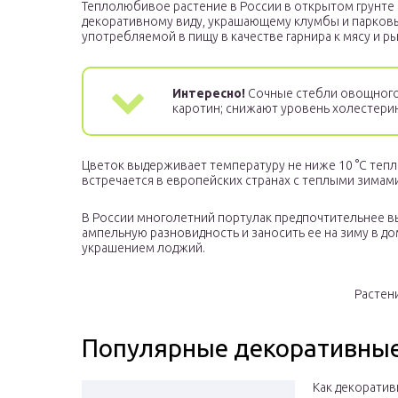
Теплолюбивое растение в России в открытом грунте 
декоративному виду, украшающему клумбы и парковые
употребляемой в пищу в качестве гарнира к мясу и р
Интересно!
Сочные стебли овощного с
каротин; снижают уровень холестерина
Цветок выдерживает температуру не ниже 10 °C тепл
встречается в европейских странах с теплыми зимам
В России многолетний портулак предпочтительнее в
ампельную разновидность и заносить ее на зиму в д
украшением лоджий.
Растен
Популярные декоративные
Как декоратив