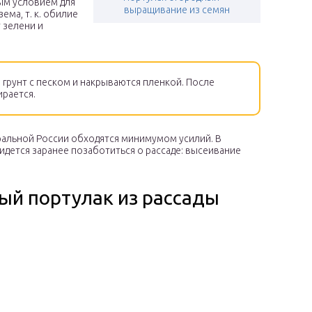
ым условием для
выращивание из семян
ема, т. к. обилие
 зелени и
 грунт с песком и накрываются пленкой. После
ирается.
нтральной России обходятся минимумом усилий. В
ридется заранее позаботиться о рассаде: высеивание
ый портулак из рассады