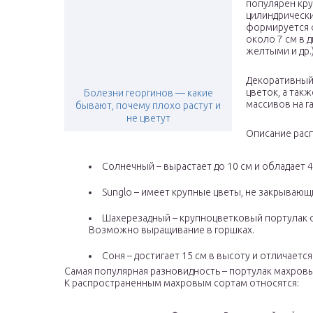
популярен кр
цилиндрически
формируется о
около 7 см в 
желтыми и др.
Декоративный
цветок, а так
Болезни георгинов — какие
массивов на г
бывают, почему плохо растут и
не цветут
Описание рас
Солнечный – вырастает до 10 см и обладает
Sunglo – имеет крупные цветы, не закрывающ
Шахерезадный – крупноцветковый портулак о
Возможно выращивание в горшках.
Соня – достигает 15 см в высоту и отличаетс
Самая популярная разновидность – портулак махровы
К распространенным махровым сортам относятся: