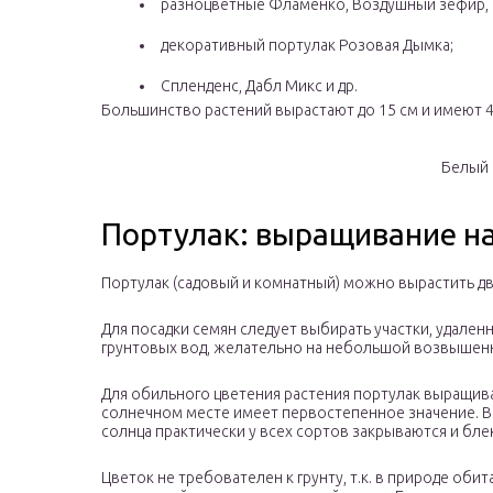
разноцветные Фламенко, Воздушный зефир, 
декоративный портулак Розовая Дымка;
Спленденс, Дабл Микс и др.
Большинство растений вырастают до 15 см и имеют 4-
Белый
Портулак: выращивание на
Портулак (садовый и комнатный) можно вырастить дву
Для посадки семян следует выбирать участки, удален
грунтовых вод, желательно на небольшой возвышен
Для обильного цветения растения портулак выращив
солнечном месте имеет первостепенное значение. В
солнца практически у всех сортов закрываются и бле
Цветок не требователен к грунту, т.к. в природе обит