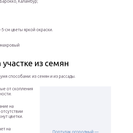
Барокко, Каламбур;
5-см цветы яркой окраски.
 махровый
 участке из семян
мя способами: из семян и из рассады.
ные от скопления
ности.
ание на
 отсутствии
кнут цветки.
ает на
Портулак огородный —