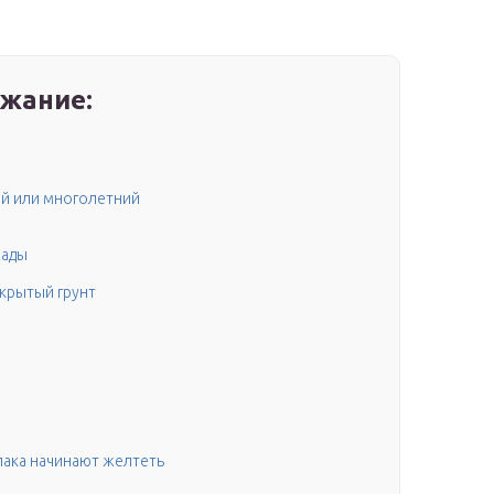
жание:
й или многолетний­
сады
ткрытый грунт
лака начинают желтеть