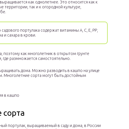
выращивается как однолетнее. Это относится как к
 территории, так и к огородной культуре,
ыбе.
адового портулака содержат витамины А, С, Е, РР,
 и сахара в крови.
а, поэтому как многолетник в открытом грунте
и, где размножается самостоятельно.
ыращивать дома. Можно разводить в кашпо на улице
ом. Многолетние сорта могут быть достойным
ия в кашпо
 сорта
ный портулак, выращиваемый в саду и дома, в России