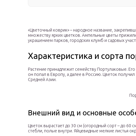
«Цветочный коврик» – народное название, закрепивше
множеству ярких цветков. Ампельные цветы прижилис
украшением парков, городских клумб и садовых участ
Характеристика и сорта п
Растение принадлежит семейству Портулаковые. Его 
он попал в Европу, а далее в Россию. Цветок получил
Средней Азии.
По
Внешний вид и основные особ
Цветок вырастает до 30 см (огородный сорт – до 60 
стебли, полые внутри. Яйцевидные мелкие листья ок