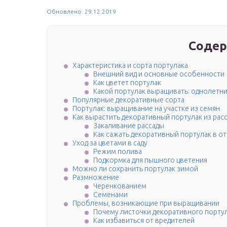
Обновлено: 29.12.2019
Содер
Характеристика и сорта портулака
Внешний вид и основные особенности
Как цветет портулак
Какой портулак выращивать: однолетни
Популярные декоративные сорта
Портулак: выращивание на участке из семян
Как вырастить декоративный портулак из рас
Закаливание рассады
Как сажать декоративный портулак в о
Уход за цветами в саду
Режим полива
Подкормка для пышного цветения
Можно ли сохранить портулак зимой
Размножение
Черенкованием
Семенами
Проблемы, возникающие при выращивании
Почему листочки декоративного порту
Как избавиться от вредителей