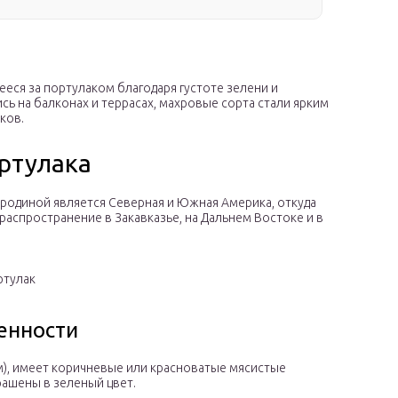
еся за портулаком благодаря густоте зелени и
ь на балконах и террасах, махровые сорта стали ярким
ков.
ортулака
родиной является Северная и Южная Америка, откуда
 распространение в Закавказье, на Дальнем Востоке и в
ртулак
енности
см), имеет коричневые или красноватые мясистые
рашены в зеленый цвет.