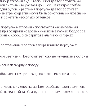
упноцветковый вид. Стелющийся цветок с толстыми
ми листьями вырастает до 30 см. На каждом стебле
дин бутон. У растения портулак цветок достигает
диаметре; соцветия могут быть однотонными (красными,
) и сочетать несколько оттенков.
 портулак махровый используется как ампельный
же при создании ковровых участков в парках, бордюров,
азонах. Хорошо смотрится в альпийских горках.
пространенных сортов декоративного портулака:
 4-см цветками. Предпочитает южные каменистые склоны
иеся в пасмурную погоду.
бладает 4-см цветками, появляющимися в июле.
я атласными лепестками. Цветовой диапазон различен.
й, названный так благодаря неровным краям лепестков.