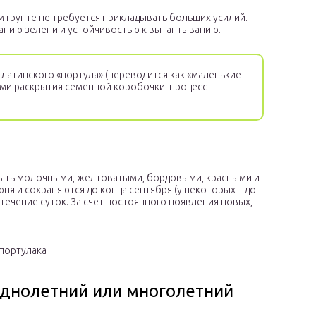
м грунте не требуется прикладывать больших усилий.
анию зелени и устойчивостью к вытаптыванию.
 латинского «портула» (переводится как «маленькие
ями раскрытия семенной коробочки: процесс
быть молочными, желтоватыми, бордовыми, красными и
юня и сохраняются до конца сентября (у некоторых – до
 течение суток. За счет постоянного появления новых,
портулака
однолетний или многолетний­