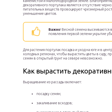
каменистой и малоплодородной земле. Благоприятн
декоративного портулака является отсутствие черноз
питательных веществ провоцируют чрезмерный рост
уменьшение цветов.
Важно
! Весной семена высеиваются в
появления первой зелени укрытие уб
Для растения портулак посадка и уход на юге и в це
холодных регионах, чтобы вырастить цветы в саду, п
семян в открытый грунт на севере невозможно.
Как вырастить декоративн
Выращивание из рассады включает:
посадку семян;
закаливание всходов;