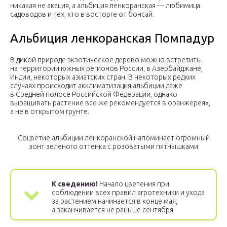
никакая не акация, а альбиция ленкоранская — любимица
садоводов и тех, кто в восторге от бонсай.
Альбиция ленкоранская Помпадур
В дикой природе экзотическое дерево можно встретить
на территории южных регионов России, в Азербайджане,
Индии, некоторых азиатских стран. В некоторых редких
случаях происходит акклиматизация альбиции даже
в Средней полосе Российской Федерации, однако
выращивать растение все же рекомендуется в оранжереях,
а не в открытом грунте.
Соцветие альбиции ленкоранской напоминает огромный
зонт зеленого оттенка с розоватыми пятнышками
К сведению!
Начало цветения при
соблюдении всех правил агротехники и ухода
за растением начинается в конце мая,
а заканчивается не раньше сентября.