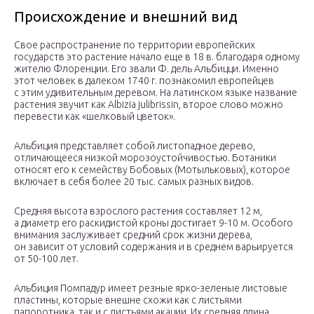
Происхождение и внешний вид
Свое распространение по территории европейских
государств это растение начало еще в 18 в. благодаря одному
жителю Флоренции. Его звали Ф. дель Альбицци. Именно
этот человек в далеком 1740 г. познакомил европейцев
с этим удивительным деревом. На латинском языке название
растения звучит как Albizia julibrissin, второе слово можно
перевести как «шелковый цветок».
Альбиция представляет собой листопадное дерево,
отличающееся низкой морозоустойчивостью. Ботаники
относят его к семейству Бобовых (Мотыльковых), которое
включает в себя более 20 тыс. самых разных видов.
Средняя высота взрослого растения составляет 12 м,
а диаметр его раскидистой кроны достигает 9-10 м. Особого
внимания заслуживает средний срок жизни дерева,
он зависит от условий содержания и в среднем варьируется
от 50-100 лет.
Альбиция Помпадур имеет резные ярко-зеленые листовые
пластины, которые внешне схожи как с листьями
папоротника, так и с листьями акации. Их средняя длина