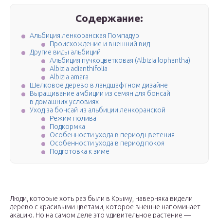
Содержание:
Альбиция ленкоранская Помпадур
Происхождение и внешний вид
Другие виды альбиций
Альбиция пучкоцветковая (Albizia lophantha)
Albizia adianthifolia
Albizia amara
Шелковое дерево в ландшафтном дизайне
Выращивание амбиции из семян для бонсай
в домашних условиях
Уход за бонсай из альбиции ленкоранской
Режим полива
Подкормка
Особенности ухода в период цветения
Особенности ухода в период покоя
Подготовка к зиме
Люди, которые хоть раз были в Крыму, наверняка видели
дерево с красивыми цветами, которое внешне напоминает
акацию. Но на самом деле это удивительное растение —