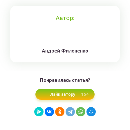
Автор:
Aндрeй Филoнeнкo
Понравилась статья?
154
Лайк автору