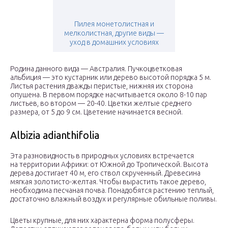
Пилея монетолистная и
мелколистная, другие виды —
уход в домашних условиях
Родина данного вида — Австралия. Пучкоцветковая
альбиция — это кустарник или дерево высотой порядка 5 м.
Листья растения дважды перистые, нижняя их сторона
опушена. В первом порядке насчитывается около 8-10 пар
листьев, во втором — 20-40. Цветки желтые среднего
размера, от 5 до 9 см. Цветение начинается весной.
Albizia adianthifolia
Эта разновидность в природных условиях встречается
на территории Африки: от Южной до Тропической. Высота
дерева достигает 40 м, его ствол скрученный. Древесина
мягкая золотисто-желтая. Чтобы вырастить такое дерево,
необходима песчаная почва. Понадобятся растению теплый,
достаточно влажный воздух и регулярные обильные поливы.
Цветы крупные, для них характерна форма полусферы.