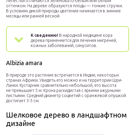
Лепестки отличаются зеленовато-белым или белым
оттенком. На дереве образуются плоды — тонкие стручки.
В условиях дикой природы цветение начинается в зимние
месяцы или ранней весной.
К сведению!
В народной медицине кора
дерева применяется для лечения мигреней,
кожных заболеваний, синуситов.
Albizia amara
В природе это растение встречается в Индии, некоторых
странах Африки. Увидеть его можно и на территории Шри-
Ланки. Кустарник сравнительно небольшой, его высота
не превышает 5 м. Крона раскидистая с яркими ажурными
листьями. Средний диаметр соцветий с оранжевой опушкой
достигает 3-5 см.
Шелковое дерево в ландшафтном
дизайне