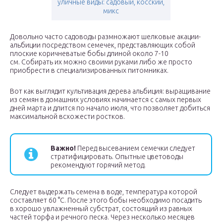
уличные виды: садовый, косский,
микс
Довольно часто садоводы размножают шелковые акации-
альбиции посредством семечек, представляющих собой
плоские коричневатые бобы длиной около 7-10
см. Собирать их можно своими руками либо же просто
приобрести в специализированных питомниках.
Вот как выглядит культивация дерева альбиция: выращивание
из семян в домашних условиях начинается с самых первых
дней марта и длится по начало июля, что позволяет добиться
максимальной всхожести ростков.
Важно!
Перед высеванием семечки следует
стратифицировать. Опытные цветоводы
рекомендуют горячий метод.
Следует выдержать семена в воде, температура которой
составляет 60 °С. После этого бобы необходимо посадить
в хорошо увлажненный субстрат, состоящий из равных
частей торфа и речного песка. Через несколько месяцев