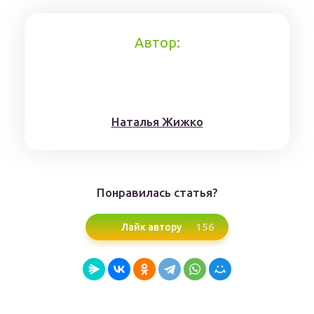
Автор:
Нaтaлья Жижкo
Понравилась статья?
156
Лайк автору