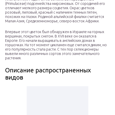
(Primulaceae) подсемейства мирсиновых. От сородичей его
отличают мелкого размера соцветия. Окрас цветков
розовый, лиловый, красный с наличием темных пятен,
похожих на глазки. Родиной альпийской фиалки считается
Малая Азия, Средиземноморье, северо-восток Африки.
Впервые этот цветок был обнаружен в Израиле на горных
вершинах, покрытых снегом. В XVII веке он оказался в
Европе. Его начали выращивать в английских домах в
горшочках. На тот момент цикламен еще считался диким, но
его популярность стала расти. С тех пор селекционеры
вывели много различных сортов этого замечательного
растения.
Описание распространенных
видов