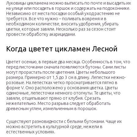
Луковицы цикламена можно выписать по почте и высадить их
на улице или посадить в горшок и содержать на подоконнике.
Независимо от места посадки особый уход растению не
требуется. Все что нужно – поливать вовремя и в
необходимом количестве, вносить удобрения, убирать
цветки, которые завяли. Несколько раз за сезон стоит
провести обработку акарицидами.
Когда цветет цикламен Лесной
Цветет осенью, в первые два месяца. Особенность в том, что
перед листочками сначала появляются бутоны. Сами листы
могут прорастать после цветения. Цветы небольшого
размера. Примерно от 1,5 до 3 см в длину. Лепестки нежно-
розовые. На лепестках четко просматривается пятно в
форме V. Оно расположено у основания цветка. Цветы
одиночные, лепесточки немного отогнуты. Те цветы, что
завяли, отщипывают прямо от клубня. Срезать
нежелательно. Место разрыва следует обработать
древесным углем, измельченным в порошок.
Существуют разновидности с белыми бутонами. Чаще их
можно встретить в культурной среде, нежели в
естественных условиях.