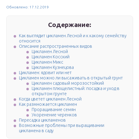
Обновлено: 17.12.2019
Содержание:
Как выглядит цикламен Лесной и к какому семейству
относится
Описание распространенных видов
Цикламен Лесной
Цикламен Косский
Цикламен Микс
Цикламен Кузнецова
Цикламен: ядовит или нет
Цикламен можно ли высаживать в открытый грунт
Цикламен садовый морозостойкий
Цикламен плющелистный: посадка и уход в
открытом грунте
Когда цветет цикламен Лесной
Как размножается цикламен
Проращивание семян
Укоренение черенков
Пересадка цикламенов
Возможные проблемы при выращивании
цикламена в саду