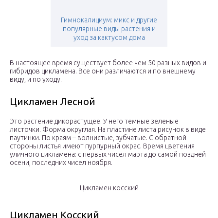
Гимнокалициум: микс и другие
популярные виды растения и
уход за кактусом дома
В настоящее время существует более чем 50 разных видов и
гибридов цикламена. Все они различаются и по внешнему
виду, и по уходу.
Цикламен Лесной
Это растение дикорастущее. У него темные зеленые
листочки. Форма округлая. На пластине листа рисунок в виде
паутинки. По краям – волнистые, зубчатые. С обратной
стороны листья имеют пурпурный окрас. Время цветения
уличного цикламена: с первых чисел марта до самой поздней
осени, последних чисел ноября.
Цикламен косский
Цикламен Косский