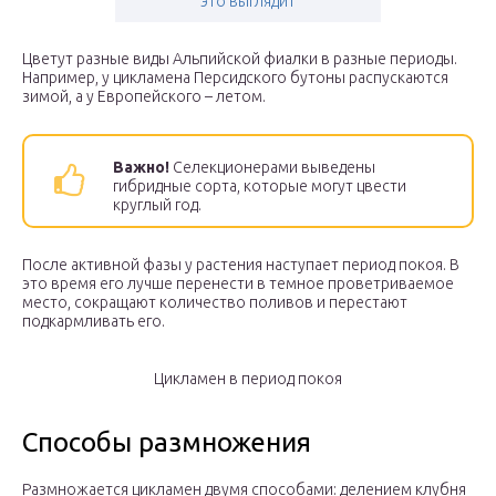
это выглядит
Цветут разные виды Альпийской фиалки в разные периоды.
Например, у цикламена Персидского бутоны распускаются
зимой, а у Европейского – летом.
Важно!
Селекционерами выведены
гибридные сорта, которые могут цвести
круглый год.
После активной фазы у растения наступает период покоя. В
это время его лучше перенести в темное проветриваемое
место, сокращают количество поливов и перестают
подкармливать его.
Цикламен в период покоя
Способы размножения
Размножается цикламен двумя способами: делением клубня