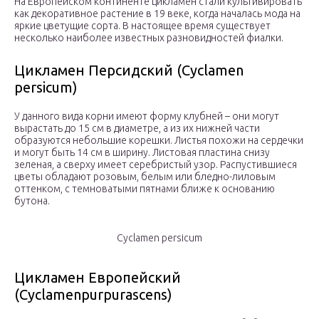
На Европейском континенте цикламен стали культивировать
как декоративное растение в 19 веке, когда началась мода на
яркие цветущие сорта. В настоящее время существует
несколько наиболее известных разновидностей фиалки.
Цикламен Персидский (Cyclamen
persicum)
У данного вида корни имеют форму клубней – они могут
вырастать до 15 см в диаметре, а из их нижней части
образуются небольшие корешки. Листья похожи на сердечки
и могут быть 14 см в ширину. Листовая пластина снизу
зеленая, а сверху имеет серебристый узор. Распустившиеся
цветы обладают розовым, белым или бледно-лиловым
оттенком, с темноватыми пятнами ближе к основанию
бутона.
Cyclamen persicum
Цикламен Европейский
(Cyclamenpurpurascens)