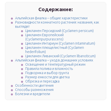
Содержание:
Альпийская фиалка – общие характеристики
Разновидности комнатного растения: названия, как
выглядят
Цикламен Персидский (Cyclamen persicum)
Цикламен Европейский
(Cyclamenpurpurascens)
Цикламен Интариум (Cyclamen intaminatum)
Циклaмeн плющeлистный (Cyclamen
hederifolium)
Циклaмeн Ливaнский (Cyclamen libanoticum)
Альпийская фиалка – уход в домашних условиях
Освещение и температурный режим
Правила полива и влажность
Подкормка и выбор грунта
Размер емкости для цветка
Обрезка и пересадка
Особенности цветения
Способы размножения
Болезни и вредители