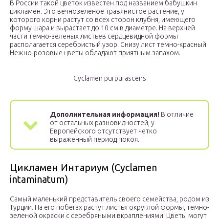
В России такой цветок известен под названием бабушкин
цикламен. Это вечнозеленое травянистое растение, у
которого корни растут со всех сторон клубня, имеющего
форму шара и вырастает до 10 см в диаметре. На верхней
части темно-зеленых листьев сердцевидной формы
располагается серебристый узор. Снизу лист темно-красный.
Нежно-розовые цветы обладают приятным запахом.
Cyclamen purpurascens
Дополнительная информация!
В отличие
от остальных разновидностей, у
Европейского отсутствует четко
выраженный период покоя.
Цикламен Интариум (Cyclamen
intaminatum)
Самый маленький представитель своего семейства, родом из
Турции. На его побегах растут листья округлой формы, темно-
зеленой окраски с серебряными вкраплениями. Цветы могут