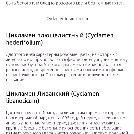
быть белого или бледно-розового цвета без темных пятен.
Cyclamen intaminatum
Циклaмeн плющeлистный (Cyclamen
hederifolium)
Для этого вида характерны розовые цветы, на которых с
августа по ноябрь появляются фиолетово-пурпурные пятна у
основания бутона. У такого цикламена цветки появляются
раньше или одновременно с листьями похожими по форме
на листочки плюща. Поэтому растение и получило такое
название.
Циклaмeн Ливaнский (Cyclamen
libanoticum)
Цветок назван так благодаря ливанским горам, в которых он
был впервые обнаружен в 1895 году. В период с февраля по
апрель у него наступает период цветения, и распускаются
крупные бледные бутоны. У их основания есть небольшие
пятна пурпурного цвета. Листья довольно широкие, овальной