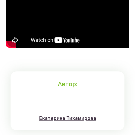
Автор:
Eкaтерина Тихaмировa