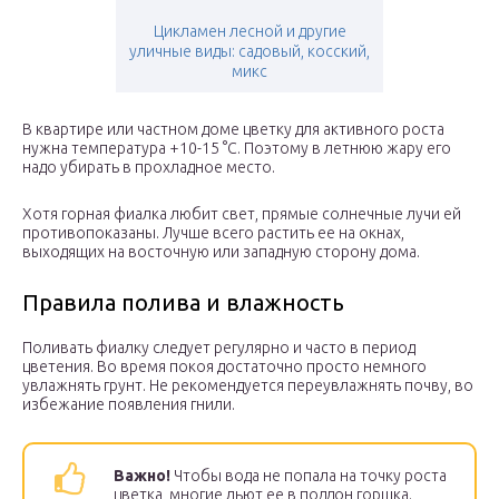
Цикламен лесной и другие
уличные виды: садовый, косский,
микс
В квартире или частном доме цветку для активного роста
нужна температура +10-15 °С. Поэтому в летнюю жару его
надо убирать в прохладное место.
Хотя горная фиалка любит свет, прямые солнечные лучи ей
противопоказаны. Лучше всего растить ее на окнах,
выходящих на восточную или западную сторону дома.
Правила полива и влажность
Поливать фиалку следует регулярно и часто в период
цветения. Во время покоя достаточно просто немного
увлажнять грунт. Не рекомендуется переувлажнять почву, во
избежание появления гнили.
Важно!
Чтобы вода не попала на точку роста
цветка, многие льют ее в поддон горшка.