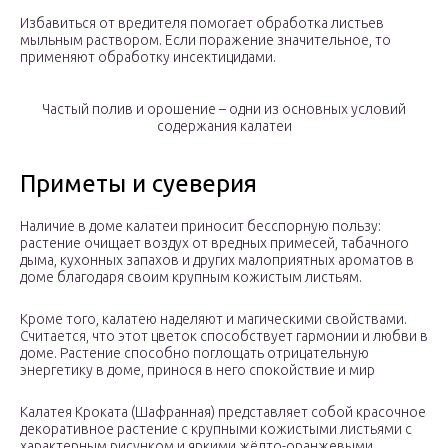
Избавиться от вредителя помогает обработка листьев
мыльным раствором. Если поражение значительное, то
применяют обработку инсектицидами.
Частый полив и орошение – одни из основных условий
содержания калатеи
Приметы и суеверия
Наличие в доме калатеи приносит бесспорную пользу:
растение очищает воздух от вредных примесей, табачного
дыма, кухонных запахов и других малоприятных ароматов в
доме благодаря своим крупным кожистым листьям.
Кроме того, калатею наделяют и магическими свойствами.
Считается, что этот цветок способствует гармонии и любви в
доме. Растение способно поглощать отрицательную
энергетику в доме, принося в него спокойствие и мир
Калатея Кроката (Шафранная) представляет собой красочное
декоративное растение с крупными кожистыми листьями с
характерным рисунком и яркими жёлто-оранжевыми