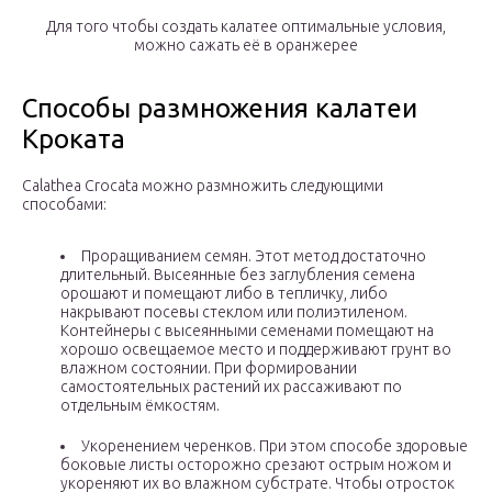
Для того чтобы создать калатее оптимальные условия,
можно сажать её в оранжерее
Способы размножения калатеи
Кроката
Сalathea Сrocata можно размножить следующими
способами:
Проращиванием семян. Этот метод достаточно
длительный. Высеянные без заглубления семена
орошают и помещают либо в тепличку, либо
накрывают посевы стеклом или полиэтиленом.
Контейнеры с высеянными семенами помещают на
хорошо освещаемое место и поддерживают грунт во
влажном состоянии. При формировании
самостоятельных растений их рассаживают по
отдельным ёмкостям.
Укоренением черенков. При этом способе здоровые
боковые листы осторожно срезают острым ножом и
укореняют их во влажном субстрате. Чтобы отросток