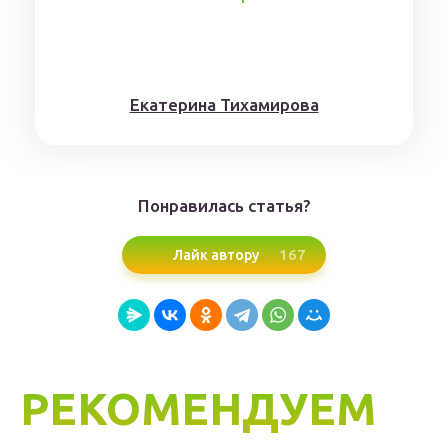
Eкaтерина Тихaмировa
Понравилась статья?
167
Лайк автору
РЕКОМЕНДУЕМ