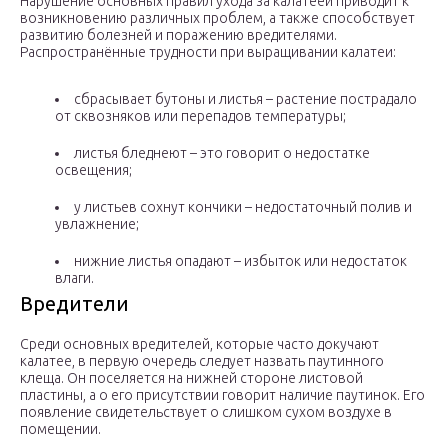
Нарушение основных правил ухода за калатеей приводит к
возникновению различных проблем, а также способствует
развитию болезней и поражению вредителями.
Распространённые трудности при выращивании калатеи:
сбрасывает бутоны и листья – растение пострадало
от сквозняков или перепадов температуры;
листья бледнеют – это говорит о недостатке
освещения;
у листьев сохнут кончики – недостаточный полив и
увлажнение;
нижние листья опадают – избыток или недостаток
влаги.
Вредители
Среди основных вредителей, которые часто докучают
калатее, в первую очередь следует назвать паутинного
клеща. Он поселяется на нижней стороне листовой
пластины, а о его присутствии говорит наличие паутинок. Его
появление свидетельствует о слишком сухом воздухе в
помещении.