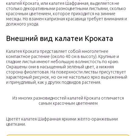
калатей Кроката, или калатея Шафранная, выделяется не
столько декоративными разноцветными листьями, сколько
красочным цветением, которое приходится на зимние
месяцы. Но взамен капризная красавица требует внимания и
должного ухода.
Внешний вид калатеи Кроката
Калатея Кроката представляет собой многолетнее
компактное растение (около 40 см в высоту). Крупные и
гладкие листья имеют небольшую волнистость по краю.
Окрашены они в насыщенный зелёный цвет, а нижняя
сторона фиолетовая. На поверхности листвы присутствует
характерный рисунок, но он не настолько ярко выраженный
и причудливый, как у других подвидов растения.
Из многих разновидностей калатей Кроката отличается
самым красочным цветением
Цветёт калатея Шафранная яркими жёлто-оранжевыми
цветками.